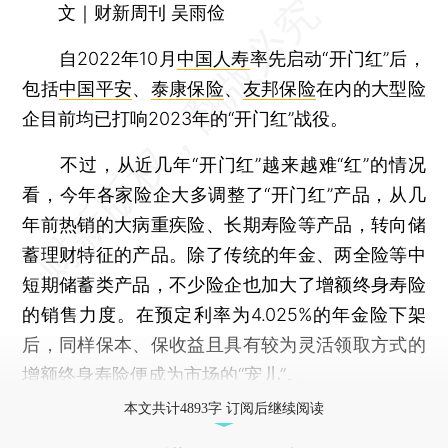
文｜财新周刊 吴雨俭
自2022年10月
中国人寿
率先启动“开门红”后，
包括
中国平安
、
泰康保险
、
友邦保险
在内的大型险
企目前均已打响2023年的“开门红”战役。
不过，从近几年“开门红”越来越难“红”的情况
看，今年各家险企大多调整了“开门红”产品，从几
年前热销的大病重疾险、长期寿险等产品，转向储
蓄理财特征的产品。除了传统的年金、两全险等中
短期储蓄类产品，不少险企也加大了增额终身寿险
的销售力度。在预定利率为4.025%的年金险下架
后，同样保本、保收益且具有较为灵活领取方式的
增额终身寿险便成为市场的“宠儿”。
本文共计4893字 订阅后继续阅读