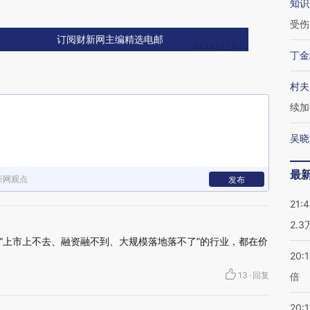
知识
受伤
订阅财新网主编精选电邮
丁金
村夫
续加
吴晓
最
新网观点
发布
21:
2.
“上市上不去、融资融不到、大规模落地落不了”的行业，都在价
20:
13
·
回复
倍
20:1