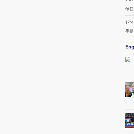
候任
17:
手祖
Eng