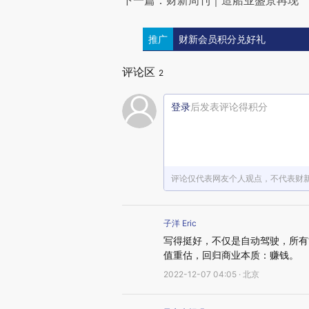
下一篇：财新周刊｜造船业盛景再现
推广
财新会员积分兑好礼
评论区
2
登录
后发表评论得积分
评论仅代表网友个人观点，不代表财
子洋 Eric
写得挺好，不仅是自动驾驶，所有
值重估，回归商业本质：赚钱。
2022-12-07 04:05 · 北京