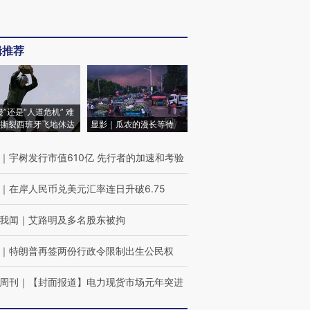
辑推荐
侵”还是“人道危机” 难
撕裂西班牙飞地休达
显影｜瓜农的漫长等待
｜
宇树发行市值610亿 先行者的加速和考验
｜
在岸人民币兑美元汇率连日升破6.75
我闻
｜
艾路明及多名股东被拘
｜
特朗普再签两份行政令限制出生公民权
周刊
｜
【封面报道】电力现货市场元年突进