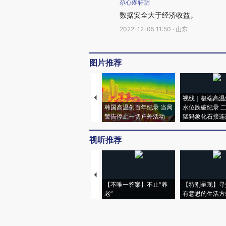
尕心疼轩玥
数据安全大于经济收益。
2022-12-05 11:50 · 山东
图片推荐
视线｜极端高温
韩国高温创百年纪录 当局
水位跌破纪录 
警告停止一切户外活动
猛犸象化石接连
视听推荐
【不唯一答案】不止“养
【特别呈现】寻
老”
有意思的生活方