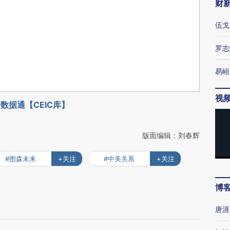
财
伍戈
罗志
易峘
视
数据通【CEIC库】
版面编辑：刘春辉
#图森未来
+关注
#中美关系
+关注
博
唐涯