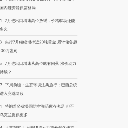
国内锂资源供需格局
1
7月进出口增速高位放缓，价格驱动还能
多久
8
央行7月继续增持近20吨黄金 累计储备超
600万盎司
跨国走私7万
视线｜被称为“蟑螂”的印
视线｜“入侵”还是“人道危
检体内含3种
度Z世代 用街头抗争将教
机”？难民潮撕裂西班牙
秘鲁纳斯
5
7月进出口增速从高位略有回落 涨价动力
育部长拱下台
飞地休达
13人遇难
持续？
07
下周前瞻：生态环境法典施行；巴西总统
进入竞选阶段
进第四届链博
【商旅对话】华住集团
技“链”接产
【特别呈现】寻找100种
CFO：不靠规模取胜，华
【特别呈
1
特朗普坚称美国防空弹药库存充足 但不
有意思的生活方式·第三对
住三大增长引擎是什么？
有意思的
乌克兰提供更多
24
人事观察｜上海55岁女副市长解冬进京