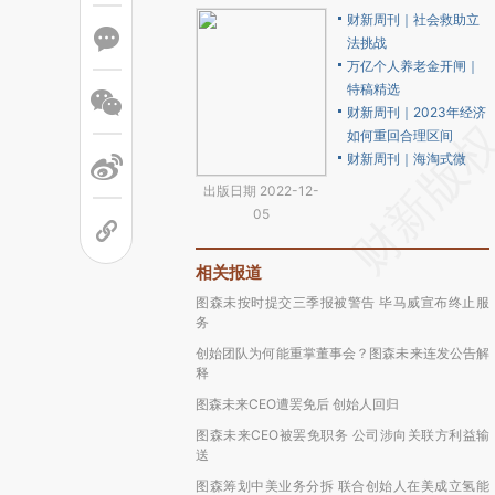
财新周刊｜社会救助立
法挑战
万亿个人养老金开闸｜
特稿精选
财新周刊｜2023年经济
如何重回合理区间
财新周刊｜海淘式微
出版日期 2022-12-
05
相关报道
图森未按时提交三季报被警告 毕马威宣布终止服
务
创始团队为何能重掌董事会？图森未来连发公告解
释
图森未来CEO遭罢免后 创始人回归
图森未来CEO被罢免职务 公司涉向关联方利益输
送
图森筹划中美业务分拆 联合创始人在美成立氢能