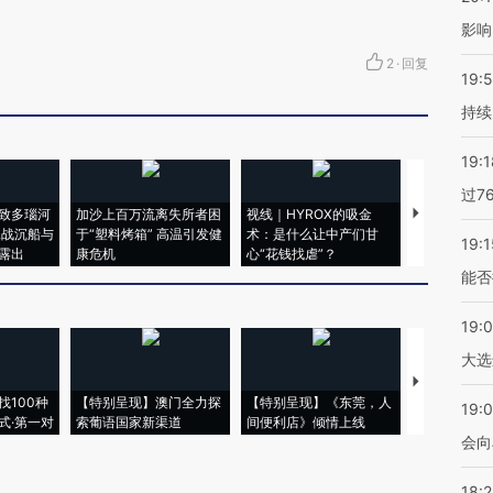
影响
2
·
回复
19:5
持续
19:1
过7
致多瑙河
加沙上百万流离失所者困
视线｜HYROX的吸金
马航飞行员
二战沉船与
于“塑料烤箱” 高温引发健
术：是什么让中产们甘
粒摇头丸 尿
19:1
露出
康危机
心“花钱找虐”？
毒品
能否
19:
大选
【推广】走
找100种
【特别呈现】澳门全力探
【特别呈现】《东莞，人
会，让数智科
19:0
式·第一对
索葡语国家新渠道
间便利店》倾情上线
业
会向
18: