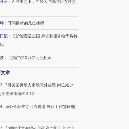
分子
：
AI冲击之下，年轻人与高学历女性更
坤
：
耳闻目睹的几位律师
日记
：
长护险覆盖全国 筹资和服务给予将持
码
波
：
“沉睡”的10万亿元公积金
新文章
43
7月美国劳动力市场意外放缓 岗位减少
3万个失业率降至4.1%
14
海外金融专才回流香港 外籍工作签证翻
2
宁德时代宜春锂矿仍处停产状态 其动向