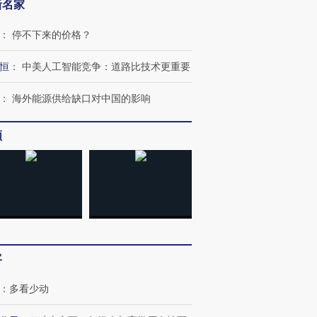
新名家
：
停不下来的价格？
恒
：
中美人工智能竞争：道路比技术更重要
：
海外能源供给缺口对中国的影响
频
客
：
多看少动