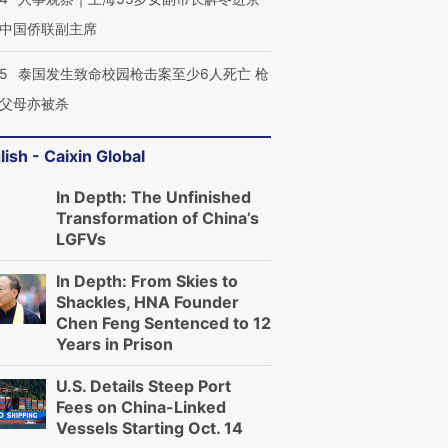
中国侨联副主席
45
泰国发生致命校园枪击案至少6人死亡 枪
父母亦被杀
lish - Caixin Global
In Depth: The Unfinished
Transformation of China’s
LGFVs
In Depth: From Skies to
Shackles, HNA Founder
Chen Feng Sentenced to 12
Years in Prison
U.S. Details Steep Port
Fees on China-Linked
Vessels Starting Oct. 14