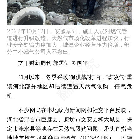
2022年10月12日，安徽阜阳，施工人员对燃气管
道进行升级改造。天然气市场化改革进程加快，行
业安全监管力度加大，城燃企业经营压力倍增，部
分中小燃气公司入不敷出。
文｜财新周刊 郭霁莹 罗国平
11月以来，冬季采暖“保供战”打响，“煤改气”重
镇河北部分地区却陆续遭遇天然气限购、停气危
机。
不少网民在本地政府新闻网和社交平台反映，
河北省邢台市巨鹿县、廊坊市文安县和大城县、保
定市涞水县等地存在天然气限购问题，矛头直指当
地城市燃气服务商中国燃气（
00384.HK
）、
奥德