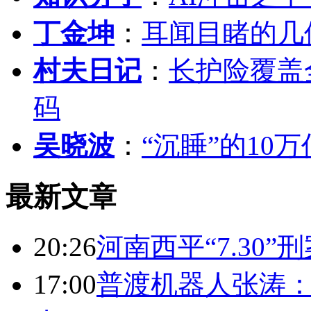
丁金坤
：
耳闻目睹的几
村夫日记
：
长护险覆盖
码
吴晓波
：
“沉睡”的10
最新文章
20:26
河南西平“7.30”
17:00
普渡机器人张涛