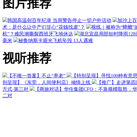
图片推荐
韩国高温创百年纪录 当局警告停止一切户外活动
加沙上百
术：是什么让中产们甘心“花钱找虐”？
视线｜被称为“蟑螂”
机”？难民潮撕裂西班牙飞地休达
湖北宜昌局部短时降雨128毫
毫米
秘鲁纳斯卡观光飞机坠毁 13人遇难
视听推荐
【不唯一答案】不止“养老”
【特别呈现】寻找100种有意
别呈现】《东莞，人间便利店》倾情上线
【推广】走进第四
方式·第三对
【商旅对话】华住集团CFO：不靠规模取胜，
二对