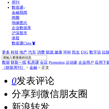
周刊
数据通
金融我闻
商圈
地缘图志
企业数据库
沪深股市
港股
数据通Claw🦞
更多
科技
地产
汽车
消费
能源
健康
环科
民生
ESG
数字说
比
数据
财新一线
私房课
会议
Promotion
运动家
企业用户
应用下
《财新周刊》
>
金融
>
正文
0
发表评论
分享到微信朋友圈
新浪转发