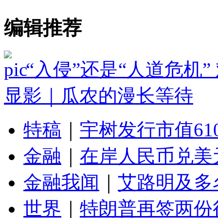
编辑推荐
“入侵”还是“人道危机
显影｜瓜农的漫长等待
特稿
｜
宇树发行市值61
金融
｜
在岸人民币兑美元
金融我闻
｜
艾路明及多
世界
｜
特朗普再签两份