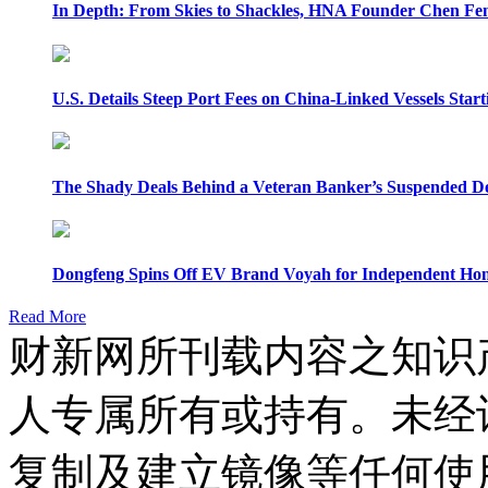
In Depth: From Skies to Shackles, HNA Founder Chen Feng
U.S. Details Steep Port Fees on China-Linked Vessels Start
The Shady Deals Behind a Veteran Banker’s Suspended D
Dongfeng Spins Off EV Brand Voyah for Independent Hon
Read More
财新网所刊载内容之知识
人专属所有或持有。未经
复制及建立镜像等任何使