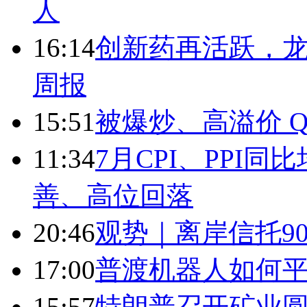
人
16:14
创新药再活跃，
周报
15:51
被爆炒、高溢价 Q
11:34
7月CPI、PPI同
善、高位回落
20:46
观势｜离岸信托9
17:00
普渡机器人如何平
15:57
特朗普召开矿业圆