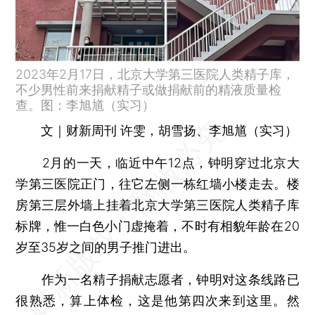
2023年2月17日，北京大学第三医院人类精子库，
不少男性前来捐献精子或做捐献前的精液质量检
查。图：李旭馗（实习）
文｜财新周刊 许雯，胡雪扬、李旭馗（实习）
2月的一天，临近中午12点，钟明穿过北京大
学第三医院正门，往它左侧一栋红墙小楼走去。楼
房第三层外墙上挂着北京大学第三医院人类精子库
标牌，惟一白色小门虚掩着，不时有相貌年龄在20
岁至35岁之间的男子推门进出。
作为一名精子捐献志愿者，钟明对这条线路已
很熟悉，算上体检，这是他第四次来到这里。然