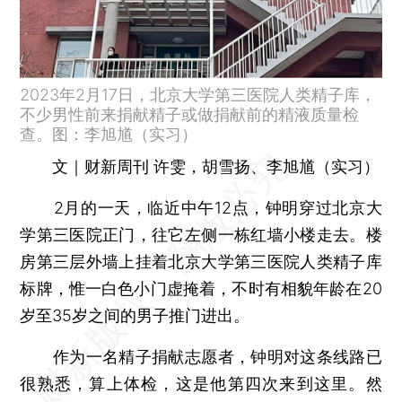
2023年2月17日，北京大学第三医院人类精子库，
不少男性前来捐献精子或做捐献前的精液质量检
查。图：李旭馗（实习）
文｜财新周刊 许雯，胡雪扬、李旭馗（实习）
2月的一天，临近中午12点，钟明穿过北京大
学第三医院正门，往它左侧一栋红墙小楼走去。楼
房第三层外墙上挂着北京大学第三医院人类精子库
标牌，惟一白色小门虚掩着，不时有相貌年龄在20
岁至35岁之间的男子推门进出。
作为一名精子捐献志愿者，钟明对这条线路已
很熟悉，算上体检，这是他第四次来到这里。然