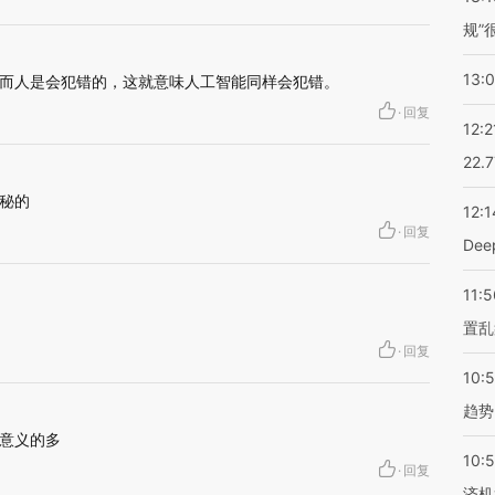
规”
13:
而人是会犯错的，这就意味人工智能同样会犯错。
·
回复
12:2
22.
秘的
12:1
·
回复
De
11:5
置乱
·
回复
10:
趋势
意义的多
10:
·
回复
济机