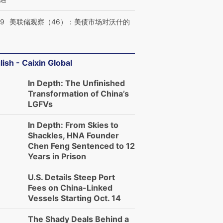
39
美联储观察（46）：美债市场对沃什的
lish - Caixin Global
In Depth: The Unfinished
Transformation of China’s
LGFVs
In Depth: From Skies to
Shackles, HNA Founder
Chen Feng Sentenced to 12
Years in Prison
U.S. Details Steep Port
Fees on China-Linked
Vessels Starting Oct. 14
The Shady Deals Behind a