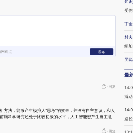
知识
受伤
丁金
村夫
续加
新网观点
发布
吴晓
最
·
回复
14:
撬动
14:0
析方法，能够产生模拟人“思考”的效果，并没有自主意识，和人
前脑科学研究还处于比较初级的水平，人工智能想产生自主意
路径
·
回复
13:1