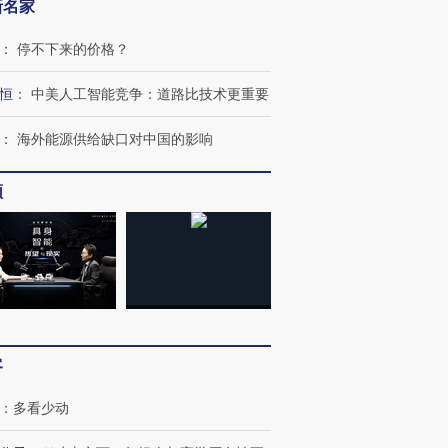
新名家
：
停不下来的价格？
恒
：
中美人工智能竞争：道路比技术更重要
：
海外能源供给缺口对中国的影响
频
客
：
多看少动