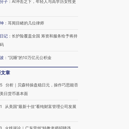
分子
：
AI冲击之下，年轻人与高学历女性更
坤
：
耳闻目睹的几位律师
日记
：
长护险覆盖全国 筹资和服务给予将持
码
波
：
“沉睡”的10万亿元公积金
新文章
05
分析｜贝森特操盘稳日元，操作巧思能否
美日货币基本面
1
从美国“最新十佳”看纯财富管理公司发展
3
火线评论｜广东雷州“特教老师招聘违