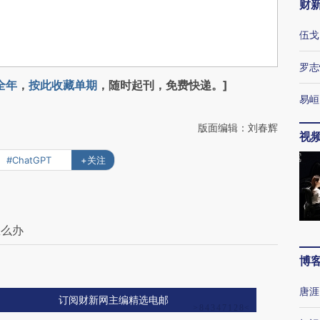
财
伍戈
罗志
全年
，
按此收藏单期
，随时起刊，免费快递。]
易峘
版面编辑：刘春辉
视
#ChatGPT
+关注
怎么办
博
唐涯
订阅财新网主编精选电邮