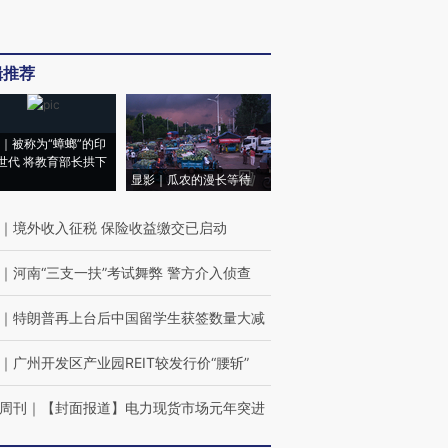
辑推荐
｜被称为“蟑螂”的印
世代 将教育部长拱下
显影｜瓜农的漫长等待
｜
境外收入征税 保险收益缴交已启动
｜
河南“三支一扶”考试舞弊 警方介入侦查
｜
特朗普再上台后中国留学生获签数量大减
｜
广州开发区产业园REIT较发行价“腰斩”
周刊
｜
【封面报道】电力现货市场元年突进