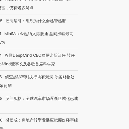
很雷，仍有诸多疑点
05
控制陷阱：组织为什么会越管越胖
1
MiniMax今起纳入港股通 盘间涨幅最高
77%
4
谷歌DeepMind CEO哈萨比斯卸任 转任
epMind董事长及谷歌首席科学家
6
侦查起诉审判执行均有漏洞 涉案财物处
象何解
58
罗兰贝格：全球汽车市场逐渐区域化已成
50
盛松成：房地产转型发展应把握好楼宇经
遇