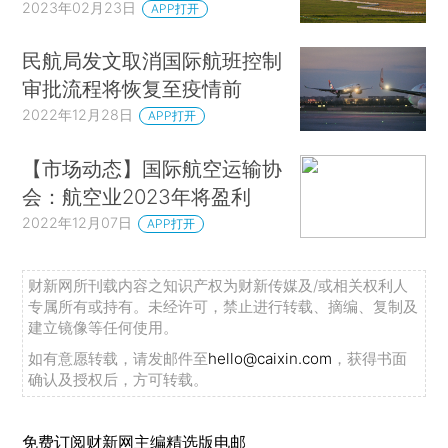
2023年02月23日
APP打开
民航局发文取消国际航班控制
审批流程将恢复至疫情前
2022年12月28日
APP打开
【市场动态】国际航空运输协
会：航空业2023年将盈利
2022年12月07日
APP打开
财新网所刊载内容之知识产权为财新传媒及/或相关权利人
专属所有或持有。未经许可，禁止进行转载、摘编、复制及
建立镜像等任何使用。
如有意愿转载，请发邮件至
hello@caixin.com
，获得书面
确认及授权后，方可转载。
免费订阅财新网主编精选版电邮