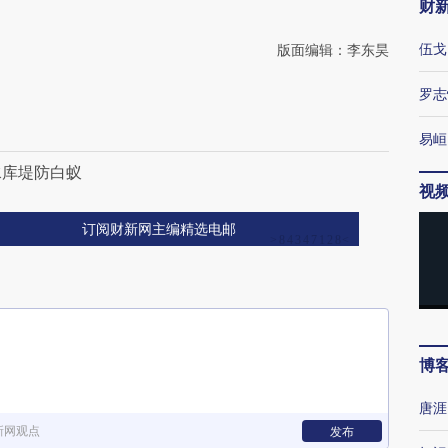
财
伍戈
版面编辑：李东昊
罗志
易峘
水库堤防白蚁
视
订阅财新网主编精选电邮
博
唐涯
新网观点
发布