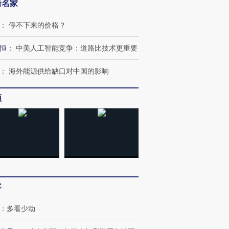
新名家
：
停不下来的价格？
恒
：
中美人工智能竞争：道路比技术更重要
：
海外能源供给缺口对中国的影响
频
客
：
多看少动