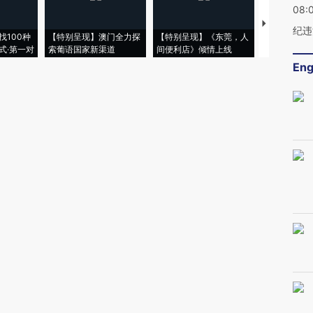
08:
【推广】走
纪违
找100种
【特别呈现】澳门全力探
【特别呈现】《东莞，人
会，让数智科
式·第一对
索葡语国家新渠道
间便利店》倾情上线
业
Eng