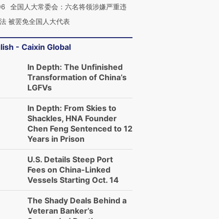
06
全国人大常委会：六名将领涉嫌严重违
进第四届链博
【商旅对话】华住集团
法 被罢免全国人大代表
技“链”接产
【特别呈现】寻找100种
CFO：不靠规模取胜，华
【特别呈
有意思的生活方式·第三对
住三大增长引擎是什么？
有意思的
lish - Caixin Global
In Depth: The Unfinished
Transformation of China’s
LGFVs
In Depth: From Skies to
Shackles, HNA Founder
Chen Feng Sentenced to 12
Years in Prison
U.S. Details Steep Port
Fees on China-Linked
Vessels Starting Oct. 14
The Shady Deals Behind a
Veteran Banker’s