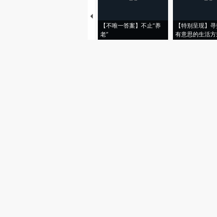
【不唯一答案】不止“养
【特别呈现】寻
老”
有意思的生活方