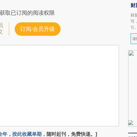
财
获取已订阅的阅读权限
财
写
员
引
订阅/会员升级
文
全年
，
按此收藏单期
，随时起刊，免费快递。]