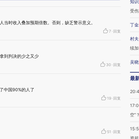
知识
受伤
人当时收入叠加预期倍数。否则，缺乏警示意义。
丁金
7
·
回复
村夫
续加
拿到判决的少之又少
吴晓
30
·
回复
最
了中国90%的人了
20:
19
·
回复
17:
空”
15:
51
·
回复
资超