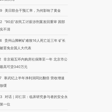
09
美日联合干预汇率，为何影响了黄金
32
“90后”农民工讨薪涉刑案发回重审 因部
实不清
36
贵州山脚树矿难致16人死亡近三年 矿长
被罢免全国人大代表
2
非京籍五环内购房社保降至一年 北京市公
最高可贷340万元
7
寒武纪上半年净利润同比翻倍 营收增速
跨国走私7万
视线｜被称为“蟑螂”的印
视线｜“入侵”还是“人道危
放缓
检体内含3种
度Z世代 用街头抗争将教
机”？难民潮撕裂西班牙
秘鲁纳斯
育部长拱下台
飞地休达
13人遇难
53
对话｜邱仁宗：临床研究参与者的安全永
第一位