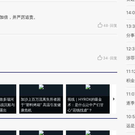
14:
加倍，并严厉追责。
48
·
回复
13:
分事
12:
涉罪
34
·
回复
11:1
积金
11:0
致多瑙河
加沙上百万流离失所者困
视线｜HYROX的吸金
马航飞行员
逐季
二战沉船与
于“塑料烤箱” 高温引发健
术：是什么让中产们甘
粒摇头丸 尿
露出
康危机
心“花钱找虐”？
毒品
10:
远是