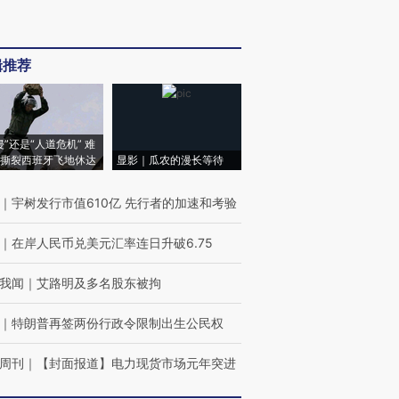
辑推荐
侵”还是“人道危机” 难
撕裂西班牙飞地休达
显影｜瓜农的漫长等待
｜
宇树发行市值610亿 先行者的加速和考验
｜
在岸人民币兑美元汇率连日升破6.75
我闻
｜
艾路明及多名股东被拘
｜
特朗普再签两份行政令限制出生公民权
周刊
｜
【封面报道】电力现货市场元年突进