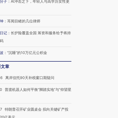
分子
：
AI冲击之下，年轻人与高学历女性更
坤
：
耳闻目睹的几位律师
日记
：
长护险覆盖全国 筹资和服务给予将持
码
波
：
“沉睡”的10万亿元公积金
新文章
46
离岸信托90天补税窗口期疑问
00
普渡机器人如何平衡“脚踏实地”与“仰望星
？
57
特朗普召开矿业圆桌会 拟向关键矿产投
20亿美元