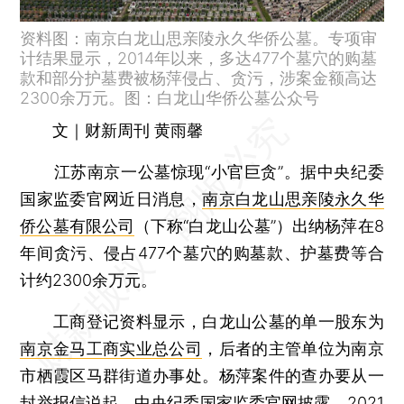
资料图：南京白龙山思亲陵永久华侨公墓。专项审
计结果显示，2014年以来，多达477个墓穴的购墓
款和部分护墓费被杨萍侵占、贪污，涉案金额高达
2300余万元。图：白龙山华侨公墓公众号
文｜财新周刊 黄雨馨
江苏南京一公墓惊现“小官巨贪”。据中央纪委
国家监委官网近日消息，
南京白龙山思亲陵永久华
侨公墓有限公司
（下称“白龙山公墓”）出纳杨萍在8
年间贪污、侵占477个墓穴的购墓款、护墓费等合
计约2300余万元。
工商登记资料显示，白龙山公墓的单一股东为
南京金马工商实业总公司
，后者的主管单位为南京
市栖霞区马群街道办事处。杨萍案件的查办要从一
封举报信说起。中央纪委国家监委官网披露，2021