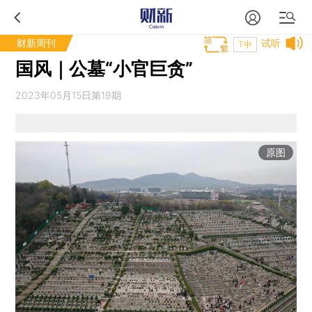
财新周刊
试听
T中
国风｜公墓“小官巨贪”
2023年05月15日第19期
原图