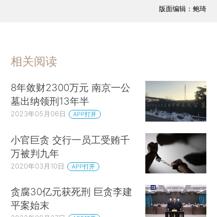
版面编辑：鲍琦
相关阅读
8年敛财2300万元 南京一公
墓出纳领刑13年半
2023年05月06日
APP打开
小官巨贪 交行一员工受贿千
万被判九年
2020年03月10日
APP打开
贪腐30亿元获死刑 巨贪李建
平案始末