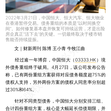
2022年3月21日，中国恒大、恒大汽车、恒大物业
在香港暂停交易。债务重组的本质是“以时间换空
间”。如何修复基本盘并恢复可持续运营，才是出险
房企真正“活下去”的关键。一切最终取决于楼市销
售能否持续提振。
文｜财新周刊 陈博 王小青 牛牧江曲
经过逾一年博弈，中国恒大（
03333.HK
）境
外债务重组终于破局。4月27日，该公司发布公告
称，已有两份重组方案获得对应债务额度超75%的
债权人支持，另外两份方案的债权人同意率分别超
过30%和64%。
针对不同类型债务，中国恒大分别安排三组、
合计四份重组方案，核心是大幅延长偿债期限，并