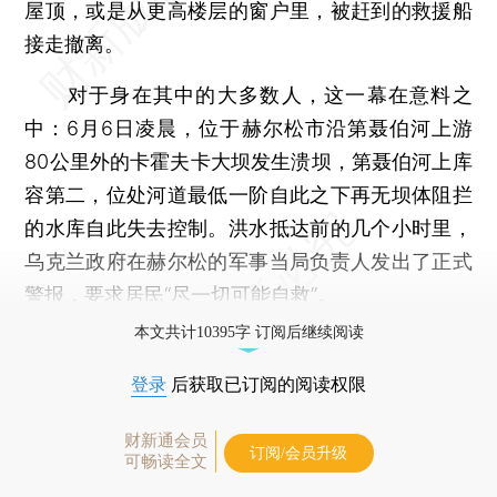
屋顶，或是从更高楼层的窗户里，被赶到的救援船
接走撤离。
对于身在其中的大多数人，这一幕在意料之
中：6月6日凌晨，位于赫尔松市沿第聂伯河上游
80公里外的卡霍夫卡大坝发生溃坝，第聂伯河上库
容第二，位处河道最低一阶自此之下再无坝体阻拦
的水库自此失去控制。洪水抵达前的几个小时里，
乌克兰政府在赫尔松的军事当局负责人发出了正式
警报，要求居民“尽一切可能自救”。
本文共计10395字 订阅后继续阅读
登录
后获取已订阅的阅读权限
财新通会员
订阅/会员升级
可畅读全文