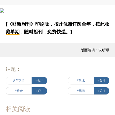
[《财新周刊》印刷版，
按此优惠订阅全年
，
按此收
藏单期
，随时起刊，免费快递。]
版面编辑：沈昕琪
话题：
#乌克兰
+关注
#洪水
+关注
#粮食
+关注
#黑海
+关注
相关阅读