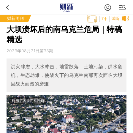
财新周刊
试听
T中
大坝溃坏后的南乌克兰危局｜特稿
精选
2023年08月21日第33期
洪灾肆虐，大水冲击，地雷散落，土地污染，供水危
机，生态劫难，使战火下的乌克兰南部再次面临大坝
因战火而毁的磨难
订阅后播放完整视频