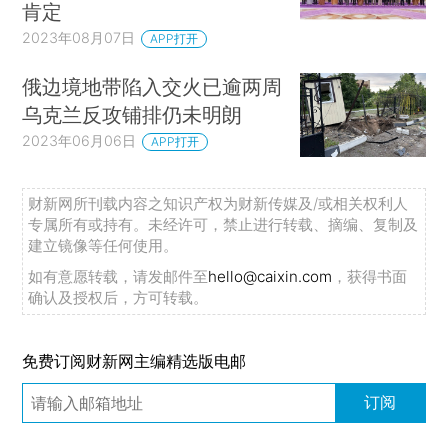
肯定
2023年08月07日
APP打开
俄边境地带陷入交火已逾两周
乌克兰反攻铺排仍未明朗
2023年06月06日
APP打开
财新网所刊载内容之知识产权为财新传媒及/或相关权利人
专属所有或持有。未经许可，禁止进行转载、摘编、复制及
建立镜像等任何使用。
如有意愿转载，请发邮件至
hello@caixin.com
，获得书面
确认及授权后，方可转载。
免费订阅财新网主编精选版电邮
订阅