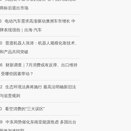
商标后退出市场
6
电动汽车需求高涨驱动澳洲车市增长 中
牌表现强劲｜出海·汽车
00
普渡机器人张涛：机器人规模化靠技术、
和产品共同突破
56
财新调查｜7月消费或有反弹、出口维持
 受哪些因素带动？
42
生态环境法典将施行 最高法明确新旧法
与追责规则
0
看空消费的“三大误区”
59
中东局势催化东南亚能源焦虑 多国出台
新政加速转型