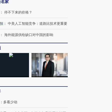
新名家
：
停不下来的价格？
恒
：
中美人工智能竞争：道路比技术更重要
：
海外能源供给缺口对中国的影响
频
客
：
多看少动