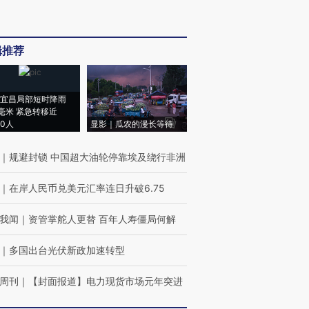
辑推荐
宜昌局部短时降雨
8毫米 紧急转移近
00人
显影｜瓜农的漫长等待
｜
规避封锁 中国超大油轮停靠埃及绕行非洲
｜
在岸人民币兑美元汇率连日升破6.75
我闻
｜
资管掌舵人更替 百年人寿僵局何解
｜
多国出台光伏新政加速转型
周刊
｜
【封面报道】电力现货市场元年突进