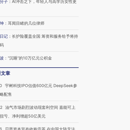
分子
：
AI冲击之下，年轻人与高学历女性更
坤
：
耳闻目睹的几位律师
日记
：
长护险覆盖全国 筹资和服务给予将持
码
波
：
“沉睡”的10万亿元公积金
新文章
0
宇树科技IPO估值600亿元 DeepSeek参
略配售
22
油气市场剧烈波动现套利空间 嘉能可上
扭亏、净利增超50亿美元
6
贝恩资本宣布收购贡茶 在中国大陆无法