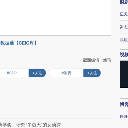
财
伍戈
罗志
易峘
数据通【CEIC库】
视
版面编辑：鲍琦
#GDP
+关注
#消费
+关注
博
唐涯
济学奖：研究“半边天”的女侦探