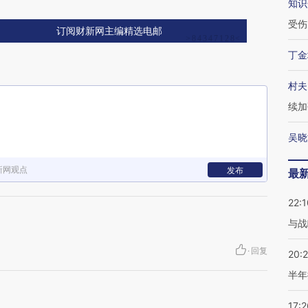
知识
受伤
订阅财新网主编精选电邮
丁金
村夫
续加
吴晓
新网观点
发布
最
22:1
与战
·
回复
20:
半年
17:2