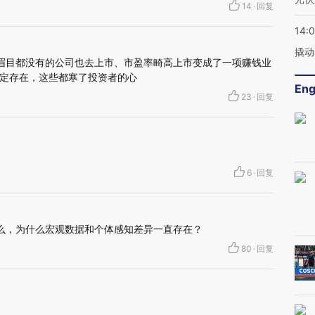
14
·
回复
14:
撬动
眉目都没有的公司也去上市、市盈率畸高上市变成了一项赚钱业
定存在，这些都寒了投资者的心
Eng
23
·
回复
6
·
回复
么，为什么宏观数据和个体感知差异一直存在？
80
·
回复