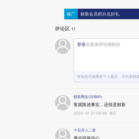
推广
财新会员积分兑好礼
评论区
17
登录
后发表评论得积分
评论仅代表网友个人观点，不代表财
财新网友O59Mfx
客观陈述事实，还得是财新
2023-10-27 04:58 · 浙江
十石开八二君
逐步提振信心