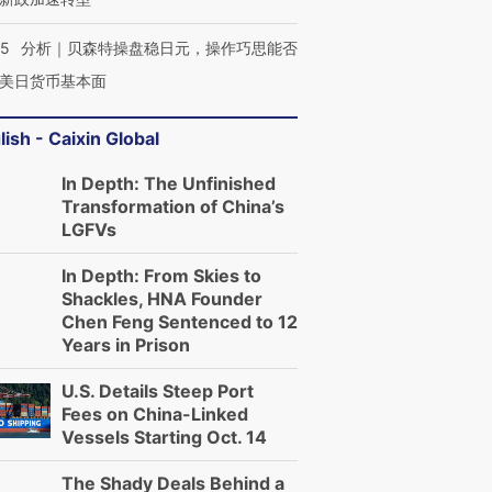
05
分析｜贝森特操盘稳日元，操作巧思能否
美日货币基本面
lish - Caixin Global
In Depth: The Unfinished
Transformation of China’s
LGFVs
In Depth: From Skies to
Shackles, HNA Founder
Chen Feng Sentenced to 12
Years in Prison
U.S. Details Steep Port
Fees on China-Linked
Vessels Starting Oct. 14
The Shady Deals Behind a