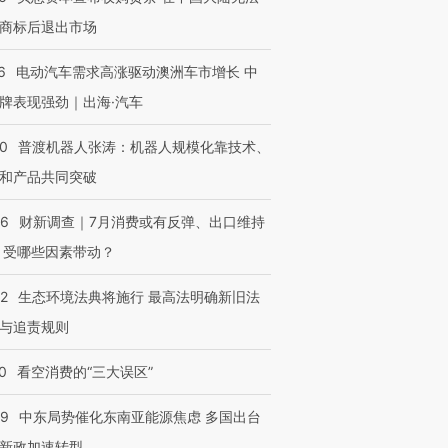
商标后退出市场
6
电动汽车需求高涨驱动澳洲车市增长 中
牌表现强劲｜出海·汽车
00
普渡机器人张涛：机器人规模化靠技术、
和产品共同突破
56
财新调查｜7月消费或有反弹、出口维持
 受哪些因素带动？
42
生态环境法典将施行 最高法明确新旧法
与追责规则
0
看空消费的“三大误区”
59
中东局势催化东南亚能源焦虑 多国出台
新政加速转型