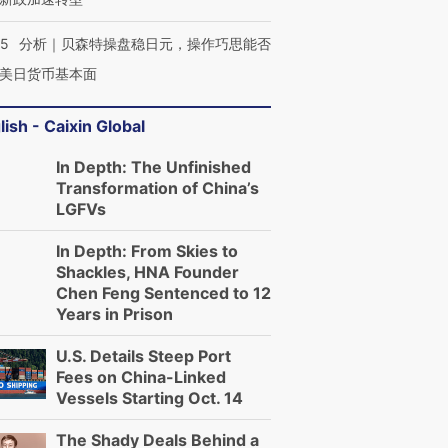
05
分析｜贝森特操盘稳日元，操作巧思能否
美日货币基本面
lish - Caixin Global
In Depth: The Unfinished
Transformation of China’s
LGFVs
In Depth: From Skies to
Shackles, HNA Founder
Chen Feng Sentenced to 12
Years in Prison
U.S. Details Steep Port
Fees on China-Linked
Vessels Starting Oct. 14
The Shady Deals Behind a