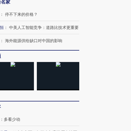
新名家
：
停不下来的价格？
恒
：
中美人工智能竞争：道路比技术更重要
：
海外能源供给缺口对中国的影响
频
OX的吸金
马航飞行员跨国走私7万
视线｜被称为“蟑螂”的印
客
让中产们甘
粒摇头丸 尿检体内含3种
度Z世代 用街头抗争将教
秘鲁纳斯
”？
毒品
育部长拱下台
13人遇难
：
多看少动