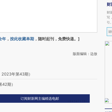
财
财
写
引
全年
，
按此收藏单期
，随时起刊，免费快递。]
版面编辑：边放
2023年第43期）
第42期）
订阅财新网主编精选电邮