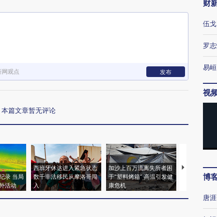
财
伍戈
罗志
易峘
新网观点
发布
视
本篇文章暂无评论
西班牙休达进入紧急状态
加沙上百万流离失所者困
视线｜HYR
博
纪录 当局
数千非法移民从摩洛哥闯
于“塑料烤箱” 高温引发健
术：是什么
外活动
入
康危机
心“花钱找虐
唐涯