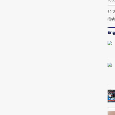
14:
撬动
Eng