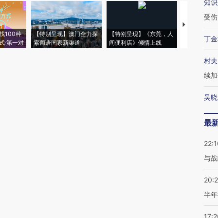
知识
受伤
【推广】走
找100种
【特别呈现】澳门全力探
【特别呈现】《东莞，人
会，让数智科
丁金
式·第一对
索葡语国家新渠道
间便利店》倾情上线
业
村夫
续加
吴晓
最
22:1
与战
20:
半年
17:2