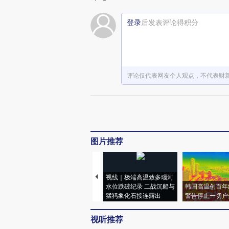
登录
后发表评论得积分
评论仅代表网友个人观点，不代表财
图片推荐
视线｜极端高温致多瑙河
水位跌破纪录 二战沉船与
韩国高温创百年
猛犸象化石接连露出
警告停止一切户
视听推荐