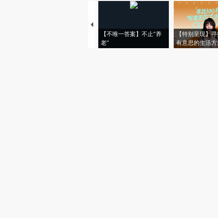
【不唯一答案】不止“养
【特别呈现】寻
老”
有意思的生活方