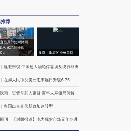
辑推荐
宜昌局部短时降雨
8毫米 紧急转移近
00人
显影｜瓜农的漫长等待
｜
规避封锁 中国超大油轮停靠埃及绕行非洲
｜
在岸人民币兑美元汇率连日升破6.75
我闻
｜
资管掌舵人更替 百年人寿僵局何解
｜
多国出台光伏新政加速转型
周刊
｜
【封面报道】电力现货市场元年突进