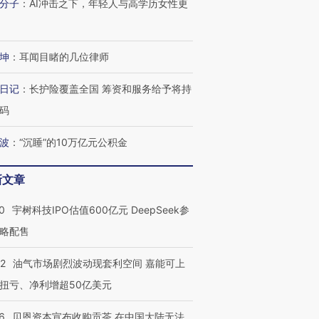
分子
：
AI冲击之下，年轻人与高学历女性更
进第四届链博
【商旅对话】华住集团
技“链”接产
【特别呈现】寻找100种
CFO：不靠规模取胜，华
【特别呈
坤
：
耳闻目睹的几位律师
有意思的生活方式·第三对
住三大增长引擎是什么？
有意思的
日记
：
长护险覆盖全国 筹资和服务给予将持
码
波
：
“沉睡”的10万亿元公积金
新文章
0
宇树科技IPO估值600亿元 DeepSeek参
略配售
22
油气市场剧烈波动现套利空间 嘉能可上
扭亏、净利增超50亿美元
6
贝恩资本宣布收购贡茶 在中国大陆无法