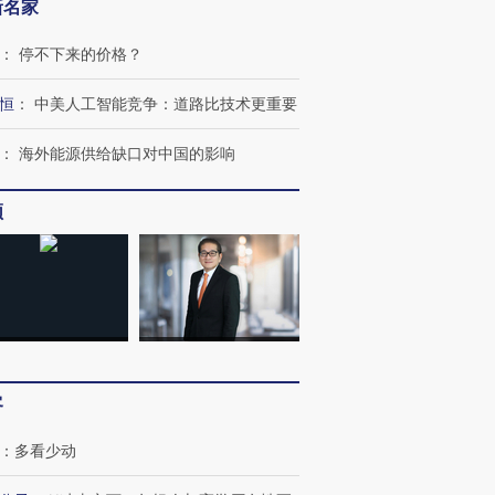
新名家
：
停不下来的价格？
恒
：
中美人工智能竞争：道路比技术更重要
：
海外能源供给缺口对中国的影响
频
客
：
多看少动