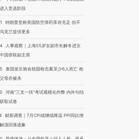
进入竞选阶段
1
特朗普坚称美国防空弹药库存充足 但不
乌克兰提供更多
24
人事观察｜上海55岁女副市长解冬进京
中国侨联副主席
45
泰国发生致命校园枪击案至少6人死亡 枪
父母亦被杀
40
河南“三支一扶”考试规模化作弊 内外勾结
获取试卷
4
财新调查｜7月CPI或继续降温 PPI同比增
触顶回落迹象
00
普渡张涛：从专用机器人切入人形，更具