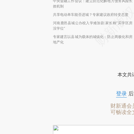
中央金融工作会议：建立防范化解地方债务风险长
效机制
共享电动单车能否进城？专家建议政府转变态度
河南鹿邑县城公办校入学难加剧 家长称“买学区房
没学位”
专家建言以县城为载体的城镇化：防止两极化和房
地产化
本文共计
登录
后
财新通会
可畅读全