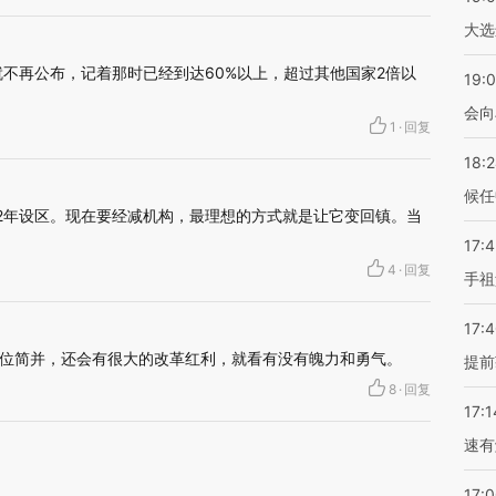
大选
就不再公布，记着那时已经到达60%以上，超过其他国家2倍以
19:0
会向
1
·
回复
18:
候任
12年设区。现在要经减机构，最理想的方式就是让它变回镇。当
17:
4
·
回复
手祖
17:
位简并，还会有很大的改革红利，就看有没有魄力和勇气。
提前
8
·
回复
17:1
速有
17: