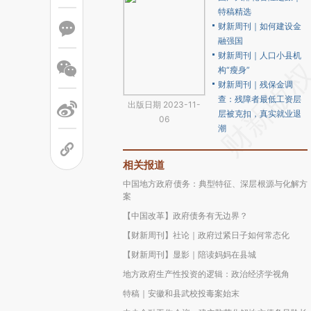
特稿精选
财新周刊｜如何建设金
融强国
财新周刊｜人口小县机
构“瘦身”
财新周刊｜残保金调
查：残障者最低工资层
出版日期 2023-11-
层被克扣，真实就业退
06
潮
相关报道
中国地方政府债务：典型特征、深层根源与化解方
案
【中国改革】政府债务有无边界？
【财新周刊】社论｜政府过紧日子如何常态化
【财新周刊】显影｜陪读妈妈在县城
地方政府生产性投资的逻辑：政治经济学视角
特稿｜安徽和县武校投毒案始末