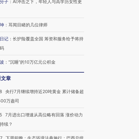
分子
：
AI冲击之下，年轻人与高学历女性更
坤
：
耳闻目睹的几位律师
日记
：
长护险覆盖全国 筹资和服务给予将持
码
波
：
“沉睡”的10万亿元公积金
新文章
8
央行7月继续增持近20吨黄金 累计储备超
600万盎司
5
7月进出口增速从高位略有回落 涨价动力
持续？
07
下周前瞻：生态环境法典施行；巴西总统