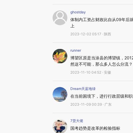
ghostday
体制内工资占财政比自从09年后
上
2023-12-02 05:17 · 陕西
runner
博望区原是当涂县的博望镇，20
然这不可能，那么多人怎么分流？
2023-11-10 04:52 · 安徽
Dream天蓝地绿
在当前困境下，进行行政层级和职
2023-11-09 00:39 · 广东
7货大佬
国考趋势是改革的检验指标