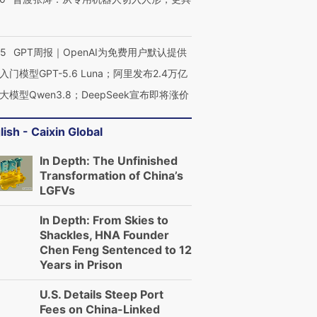
55
GPT周报｜OpenAI为免费用户默认提供
入门模型GPT-5.6 Luna；阿里发布2.4万亿
大模型Qwen3.8；DeepSeek宣布即将涨价
lish - Caixin Global
In Depth: The Unfinished
Transformation of China’s
LGFVs
In Depth: From Skies to
Shackles, HNA Founder
Chen Feng Sentenced to 12
Years in Prison
U.S. Details Steep Port
Fees on China-Linked