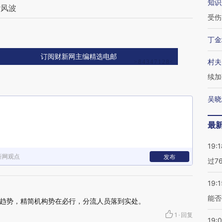
知识
袭风波
受伤
丁金
订阅财新网主编精选电邮
村夫
续加
吴晓
最
19:1
新网观点
发布
过7
19:1
能否
趋势，精简机构势在必行，分流人员落到实处。
1
·
回复
19: