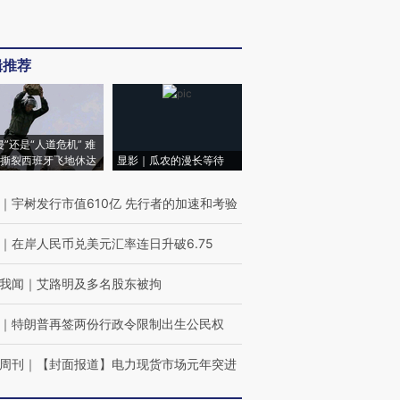
辑推荐
侵”还是“人道危机” 难
撕裂西班牙飞地休达
显影｜瓜农的漫长等待
｜
宇树发行市值610亿 先行者的加速和考验
｜
在岸人民币兑美元汇率连日升破6.75
我闻
｜
艾路明及多名股东被拘
｜
特朗普再签两份行政令限制出生公民权
周刊
｜
【封面报道】电力现货市场元年突进