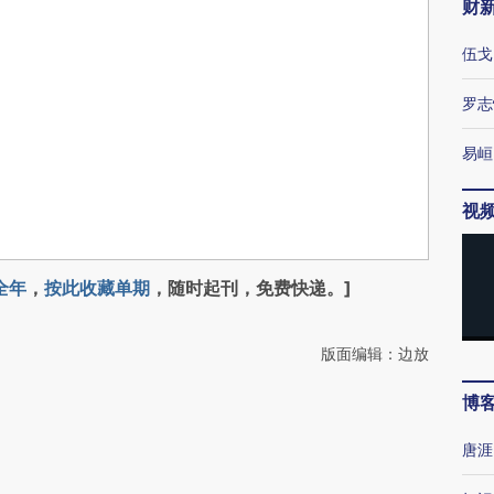
财
伍戈
罗志
易峘
视
全年
，
按此收藏单期
，随时起刊，免费快递。]
版面编辑：边放
博
唐涯