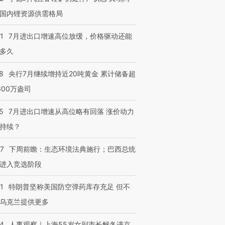
国内锂资源供需格局
1
7月进出口增速高位放缓，价格驱动还能
多久
8
央行7月继续增持近20吨黄金 累计储备超
600万盎司
5
7月进出口增速从高位略有回落 涨价动力
持续？
07
下周前瞻：生态环境法典施行；巴西总统
进入竞选阶段
1
特朗普坚称美国防空弹药库存充足 但不
乌克兰提供更多
24
人事观察｜上海55岁女副市长解冬进京