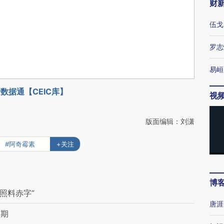
财
伍戈
罗志
易峘
数据通【CEIC库】
视
版面编辑：刘潇
#阿奇霉素
+关注
博
照料赤字”
唐涯
周期