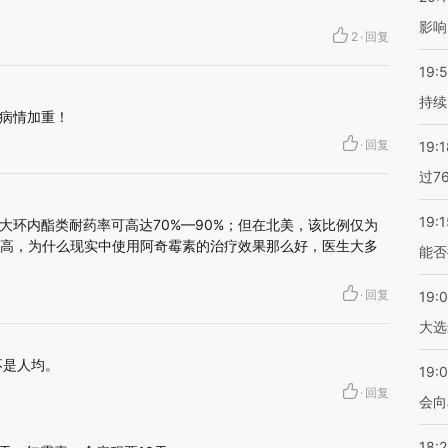
影响
2
·
回复
19:5
持续
病情加重！
·
回复
19:1
过7
19:1
大环内酯类耐药率可高达70%—90%；但在北美，该比例仅为
药率这么高，为什么现实中使用阿奇霉素的治疗效果那么好，医生大多
能否
·
回复
19:
大选
不是人均。
19:0
·
回复
会向
18: