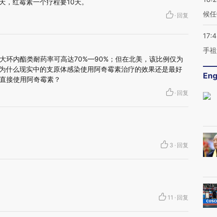
天，红霉素一个疗程要10天。
候任
·
回复
17:
手祖
大环内酯类耐药率可高达70%—90%；但在北美，该比例仅为
药率，为什么现实中的支原体感染使用阿奇霉素治疗的效果还是最好
Eng
直接使用阿奇霉素？
·
回复
3
·
回复
11
·
回复