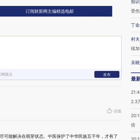
知识
受伤
订阅财新网主编精选电邮
丁金
村夫
续加
吴晓
新网观点
发布
最
21:
2.
·
回复
20:
倍
尽可能解决在萌芽状态。中医保护了中华民族五千年，才有了
20:1