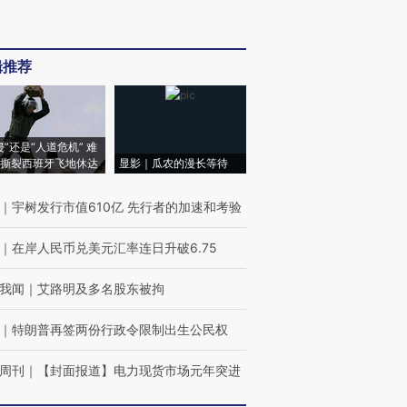
辑推荐
侵”还是“人道危机” 难
撕裂西班牙飞地休达
显影｜瓜农的漫长等待
｜
宇树发行市值610亿 先行者的加速和考验
｜
在岸人民币兑美元汇率连日升破6.75
我闻
｜
艾路明及多名股东被拘
｜
特朗普再签两份行政令限制出生公民权
周刊
｜
【封面报道】电力现货市场元年突进