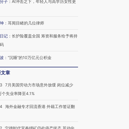
分子
：
AI冲击之下，年轻人与高学历女性更
坤
：
耳闻目睹的几位律师
日记
：
长护险覆盖全国 筹资和服务给予将持
码
波
：
“沉睡”的10万亿元公积金
新文章
43
7月美国劳动力市场意外放缓 岗位减少
3万个失业率降至4.1%
14
海外金融专才回流香港 外籍工作签证翻
2
宁德时代宜春锂矿仍处停产状态 其动向