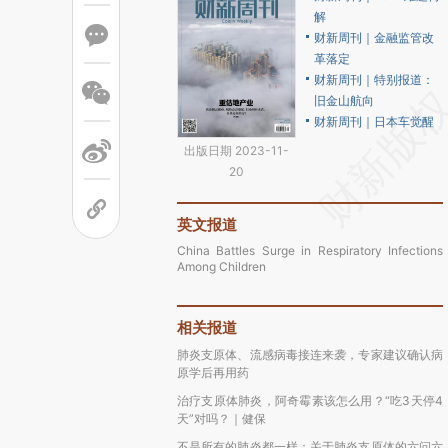
解
财新周刊｜金融监管改
革落定
财新周刊｜特别报道：
旧金山航向
财新周刊｜日本车觉醒
出版日期 2023-11-
20
英文报道
China Battles Surge in Respiratory Infections
Among Children
相关报道
肺炎支原体、流感病毒接连来袭，专家建议确认病
原学后再用药
治疗支原体肺炎，阿奇霉素该怎么用？“吃3天停4
天”对吗？｜健保
不是所有的肺炎都一样：关于肺炎支原体的六问六