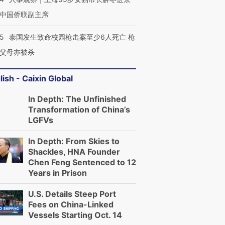
中国侨联副主席
45
泰国发生致命校园枪击案至少6人死亡 枪
父母亦被杀
lish - Caixin Global
In Depth: The Unfinished
Transformation of China’s
LGFVs
In Depth: From Skies to
Shackles, HNA Founder
Chen Feng Sentenced to 12
Years in Prison
U.S. Details Steep Port
Fees on China-Linked
Vessels Starting Oct. 14