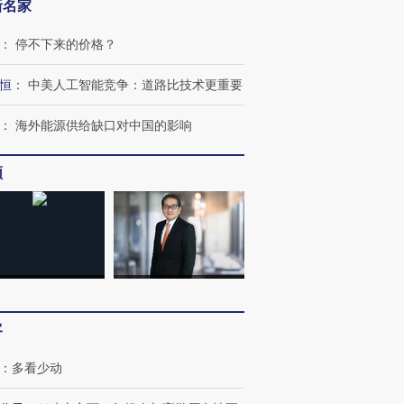
新名家
：
停不下来的价格？
恒
：
中美人工智能竞争：道路比技术更重要
：
海外能源供给缺口对中国的影响
频
客
：
多看少动