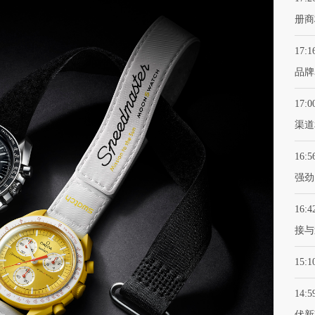
册商
17:1
品牌
17:0
渠道
16:5
强劲
16:4
接与
15:1
14:5
伏新