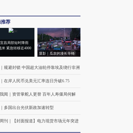
辑推荐
宜昌局部短时降雨
8毫米 紧急转移近4000
显影｜瓜农的漫长等待
｜
规避封锁 中国超大油轮停靠埃及绕行非洲
｜
在岸人民币兑美元汇率连日升破6.75
我闻
｜
资管掌舵人更替 百年人寿僵局何解
｜
多国出台光伏新政加速转型
周刊
｜
【封面报道】电力现货市场元年突进