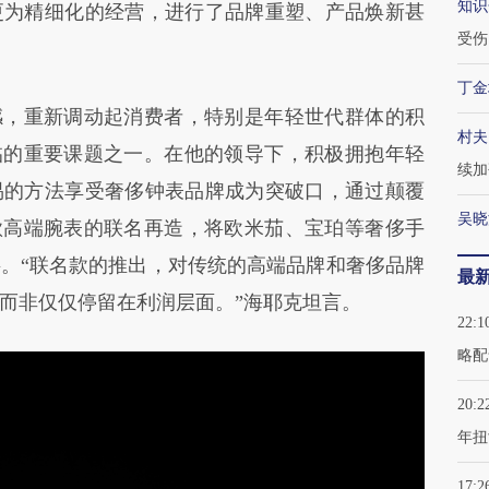
知识
更为精细化的经营，进行了品牌重塑、产品焕新甚
受伤
丁金
感，重新调动起消费者，特别是年轻世代群体的积
村夫
面临的重要课题之一。在他的领导下，积极拥抱年轻
续加
易的方法享受奢侈钟表品牌成为突破口，通过颠覆
吴晓
两款高端腕表的联名再造，将欧米茄、宝珀等奢侈手
。“联名款的推出，对传统的高端品牌和奢侈品牌
最
而非仅仅停留在利润层面。”海耶克坦言。
22:1
略配
20:2
年扭
17:2