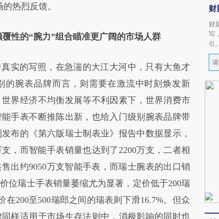
场的热烈反馈。
财
财
写
覆性的“腕力”组合瞄准更广阔的市场人群
引
真实的写照，在急湍的大江大河中，只有大鱼才
别的腕表品牌而言，则需要在激流中时刻焕发新
，世界经济不均衡发展等不利因素下，世界消费市
智能手表不断推陈出新，也给入门级别腕表品牌带
利发布的《第六版瑞士制表业》报告中数据显示，
0万支，而智能手表销量也达到了2200万支，二者相
共售出约9050万支智能手表，而瑞士腕表的出口销
端价位瑞士手表销量萎缩尤为显著，定价低于200瑞
在200至500瑞郎之间的瑞表则下滑16.7%。但众
律同样适用于市场生存法则中，消极影响的同时也