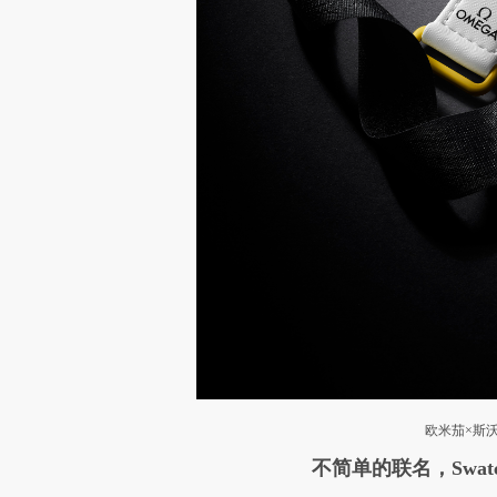
欧米茄×斯沃琪 
不简单的联名，Swa