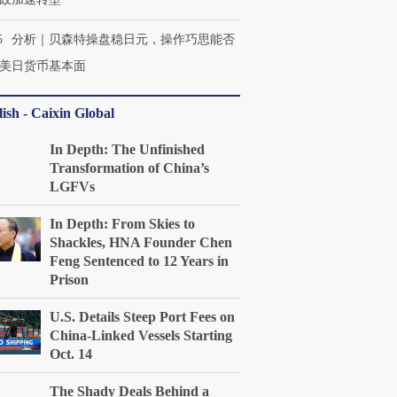
5
分析｜贝森特操盘稳日元，操作巧思能否
美日货币基本面
ish - Caixin Global
In Depth: The Unfinished
Transformation of China’s
LGFVs
In Depth: From Skies to
Shackles, HNA Founder Chen
Feng Sentenced to 12 Years in
Prison
U.S. Details Steep Port Fees on
China-Linked Vessels Starting
Oct. 14
The Shady Deals Behind a