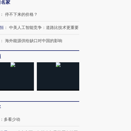
新名家
：
停不下来的价格？
恒
：
中美人工智能竞争：道路比技术更重要
：
海外能源供给缺口对中国的影响
频
客
：
多看少动