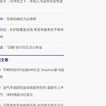
分子
：
AI冲击之下，年轻人与高学历女性更
坤
：
耳闻目睹的几位律师
日记
：
长护险覆盖全国 筹资和服务给予将持
码
波
：
“沉睡”的10万亿元公积金
新文章
0
宇树科技IPO估值600亿元 DeepSeek参与战
售
2
油气市场剧烈波动现套利空间 嘉能可上半
亏、净利增超50亿美元
6
贝恩资本宣布收购贡茶 在中国大陆无法注