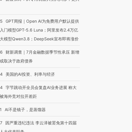
55
GPT周报｜Open AI为免费用户默认提供
入门模型GPT-5.6 Luna；阿里发布2.4万亿
大模型Qwen3.8；DeepSeek宣布即将涨价
46
财新调查｜7月金融数据季节性承压 新增
或取决于政府债券
44
美国的AI投资、利率与经济
44
字节跳动开全员会复盘AI业务进展 称大
被海外竞对拉开差距
1
AI不是镜子，是蒸馏器
07
因严重违纪违法 李云泽被罢免第十四届
人大代表职务