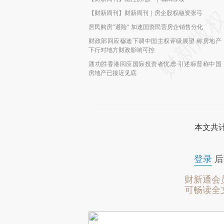
【财新周刊】财新周刊｜房企股权融资张弓
居民购房“避险” 加速国资民营房企销售分化
财政部回应穆迪下调中国主权评级展望 称房地产
下行对地方财政影响可控
潘功胜香港回应国际投资者忧虑 引述标普称中国
房地产已接近见底
本文共计
登录
后
财新通会
可畅读全