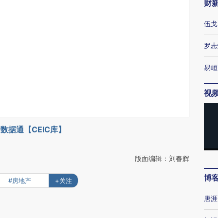
财
伍戈
罗志
易峘
视
数据通【CEIC库】
版面编辑：刘春辉
博
#房地产
+关注
唐涯