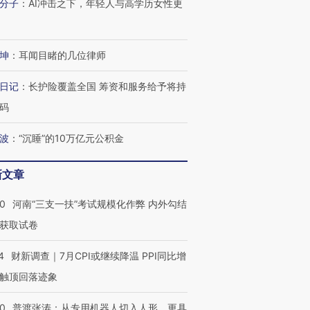
分子
：
AI冲击之下，年轻人与高学历女性更
坤
：
耳闻目睹的几位律师
日记
：
长护险覆盖全国 筹资和服务给予将持
码
波
：
“沉睡”的10万亿元公积金
新文章
40
河南“三支一扶”考试规模化作弊 内外勾结
获取试卷
4
财新调查｜7月CPI或继续降温 PPI同比增
触顶回落迹象
00
普渡张涛：从专用机器人切入人形，更具