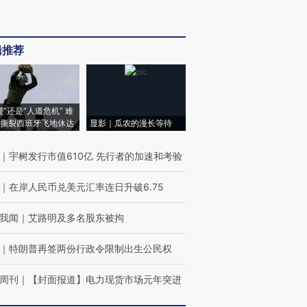
辑推荐
侵”还是“人道危机” 难
撕裂西班牙飞地休达
显影｜瓜农的漫长等待
｜
宇树发行市值610亿 先行者的加速和考验
｜
在岸人民币兑美元汇率连日升破6.75
我闻
｜
艾路明及多名股东被拘
｜
特朗普再签两份行政令限制出生公民权
周刊
｜
【封面报道】电力现货市场元年突进