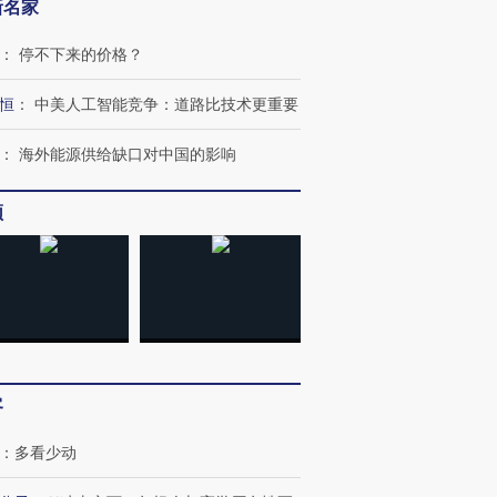
新名家
：
停不下来的价格？
恒
：
中美人工智能竞争：道路比技术更重要
：
海外能源供给缺口对中国的影响
频
客
：
多看少动