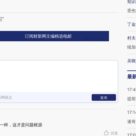
知识
受伤
”
丁金
订阅财新网主编精选电邮
村夫
续加
吴晓
最
17:
新网观点
发布
提前
17:1
速有
一样，这才是问题根源
·
回复
17: