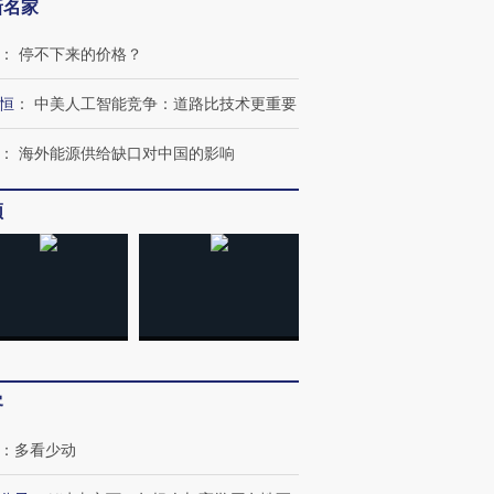
新名家
：
停不下来的价格？
恒
：
中美人工智能竞争：道路比技术更重要
：
海外能源供给缺口对中国的影响
频
客
：
多看少动