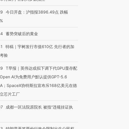
29
今日开盘：沪指报3896.49点 跌幅
0%
24
蓄势突破后的黄金
51
特稿｜宇树发行市值610亿 先行者的加
考验
29
T早报｜英伟达或拟下调下代GPU显存配
Open AI为免费用户默认提供GPT-5.6
NA；SpaceX协特斯拉宣布斥168亿美元在德
立芯片工厂
07
成都一区法院原院长 被指“违规挂证执
43
特朗普再签两份行政令限制出生公民权