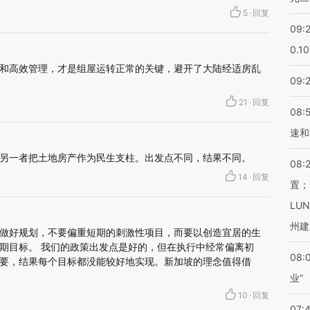
5
·
回复
09:
0.1
和高效管理，才是组屋运转正常的关键，避开了大陆经适房乱
09:
21
·
回复
08:
速和
另一者把土地房产作为民生支柱。出发点不同，结果不同。
08:
14
·
回复
置；
LU
州建
做好规划，不要偏重短期的刺激性项目，而要以创造宜居的生
期目标。 我们的政策出发点是好的，但在执行中经常偏离初
08:
要，结果每个目标都没能较好地实现。新加坡的理念值得借
业”
10
·
回复
07: