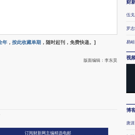
财
伍戈
罗志
全年
，
按此收藏单期
，随时起刊，免费快递。]
易峘
视
版面编辑：李东昊
博
缩
唐涯
订阅财新网主编精选电邮