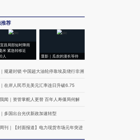
辑推荐
宜昌局部短时降雨
8毫米 紧急转移近
00人
显影｜瓜农的漫长等待
｜
规避封锁 中国超大油轮停靠埃及绕行非洲
｜
在岸人民币兑美元汇率连日升破6.75
我闻
｜
资管掌舵人更替 百年人寿僵局何解
｜
多国出台光伏新政加速转型
周刊
｜
【封面报道】电力现货市场元年突进