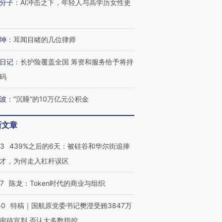
分子
：
AI冲击之下，年轻人与高学历女性更
坤
：
耳闻目睹的几位律师
日记
：
长护险覆盖全国 筹资和服务给予将持
码
波
：
“沉睡”的10万亿元公积金
新文章
53
439%之后的6天：被硅谷和华尔街追捧
才，为何走入杠杆误区
07
陈龙：Token时代的商业与组织
50
特稿｜国航原党委书记樊澄受贿3847万
审待宣判 否认大多数指控