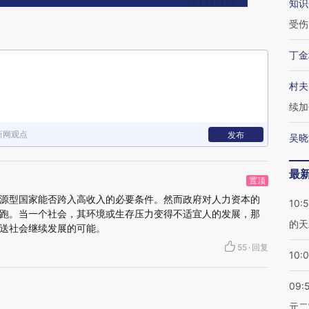
知识
受伤
丁金
村夫
续加
新网观点
发布
吴晓
最
置顶
源型国家能否跨入高收入的必要条件。然而政府对人力资本的
10:
跑。当一个社会，其环境或生存压力变得不适宜人的发展，那
的天
送社会继续发展的可能。
55
·
回复
10:
09:
元二