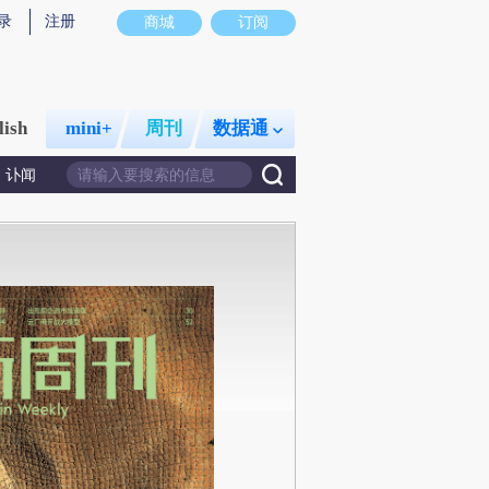
录
注册
商城
订阅
lish
mini+
周刊
数据通
讣闻