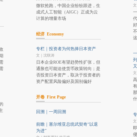
文
微软抢跑，中国企业纷纷跟进，生
成式人工智能（AIGC）正成为云
计算的增量市场
经济
Economy
专栏｜投资者为何热捧日本资产
政
文｜沈联涛
期
需
日本企业ROE有望趋势性扩张，但
需
通胀也可能迫使货币政策转向；是
文
否投资日本资产，取决于投资者的
高
资产配置风险偏好及国别偏好
有
那
开卷
First Page
的
主
回溯｜一周回溯
文
前瞻｜塞尔维亚总统武契奇“以退
为进”