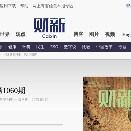
登
应用下载
帮助
网上有害信息举报专区
世界
观点
博客
图片
视频
Eng
源
健康
环科
民生
ESG
数字说
比较
中国改革
专题
>
《财新周刊》第1060期
060期
24期 出版日期：2023-06-19