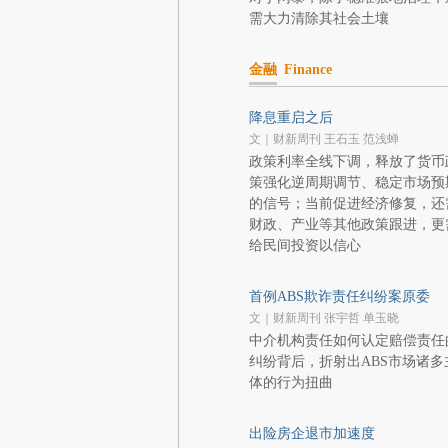
需大力清除其社会土壤
金融
Finance
降息重启之后
文｜财新周刊 王石玉 范浅蝉
政策利率全线下调，释放了货币
策强化逆周期调节、稳定市场预
的信号；当前促进经济修复，还
财政、产业等其他政策跟进，更
给民间投资以信心
首例ABS欺诈责任纠纷案原委
文｜财新周刊 张宇哲 单玉晓
中介机构责任如何认定赔偿责任
纠纷背后，折射出ABS市场诸多
体的行为扭曲
出险房企退市加速度