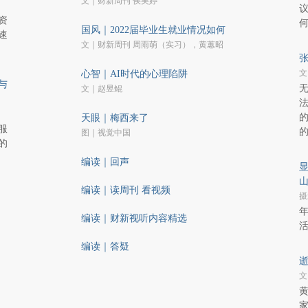
文｜财新周刊 侯吴婷
议
资
国风｜2022届毕业生就业情况如何
速
文｜财新周刊 周雨萌（实习），黄蕙昭
文
心智｜AI时代的心理陷阱
与
文｜赵昱鲲
天眼｜梅西来了
服
图｜视觉中国
的
编读｜回声
山
编读｜读周刊 看视频
摄
年
编读｜财新视听内容精选
编读｜答疑
文
黄