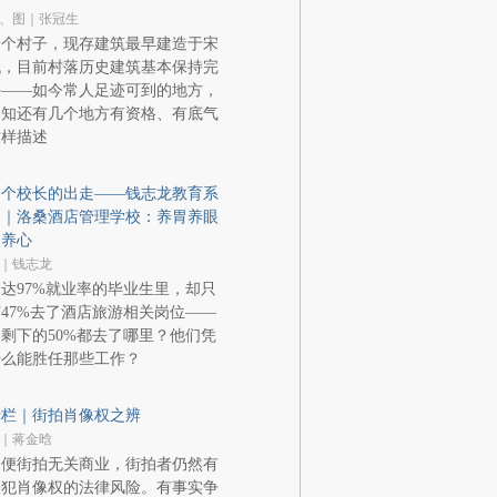
、图｜张冠生
一个村子，现存建筑最早建造于宋
代，目前村落历史建筑基本保持完
好——如今常人足迹可到的地方，
不知还有几个地方有资格、有底气
这样描述
一个校长的出走——钱志龙教育系
列｜洛桑酒店管理学校：养胃养眼
又养心
｜钱志龙
达97%就业率的毕业生里，却只
47%去了酒店旅游相关岗位——
剩下的50%都去了哪里？他们凭
什么能胜任那些工作？
专栏｜街拍肖像权之辨
｜蒋金晗
即便街拍无关商业，街拍者仍然有
侵犯肖像权的法律风险。有事实争