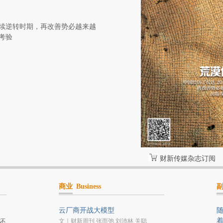
持续逆转时期，再改善势必越来越
考验
财新传媒杂志订阅
商业
Business
云厂商开战大模型
文｜财新周刊 张而弛 刘沛林 关聪
还