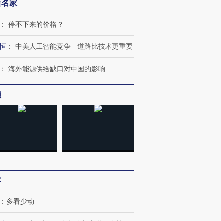
新名家
：
停不下来的价格？
恒
：
中美人工智能竞争：道路比技术更重要
：
海外能源供给缺口对中国的影响
频
客
：
多看少动