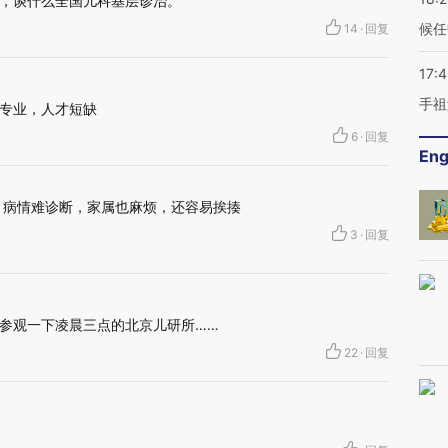
，谈什么全国儿科基层诊治。
候任
14
·
回复
17:
手祖
专业，人才短缺
6
·
回复
Eng
，病情难诊断，家属也麻烦，还容易挨揍
3
·
回复
参观一下凌晨三点的北京儿研所……
22
·
回复