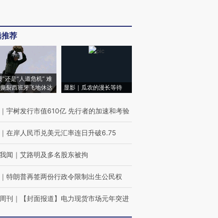
辑推荐
侵”还是“人道危机” 难
撕裂西班牙飞地休达
显影｜瓜农的漫长等待
｜
宇树发行市值610亿 先行者的加速和考验
｜
在岸人民币兑美元汇率连日升破6.75
我闻
｜
艾路明及多名股东被拘
｜
特朗普再签两份行政令限制出生公民权
周刊
｜
【封面报道】电力现货市场元年突进