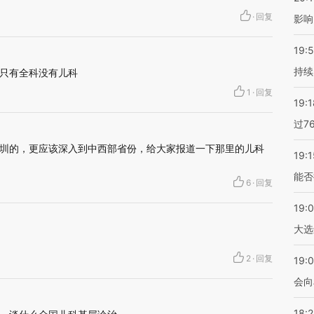
·
回复
影响
19:5
持续
只有全科没有儿科
1
·
回复
19:1
过7
圳的，更应该深入到中西部省份，给大家报道一下那里的儿科
19:1
能否
6
·
回复
19:
大选
2
·
回复
19:0
会向
18: