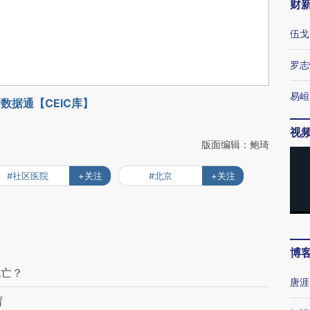
财
伍戈
罗志
易峘
数据通【CEIC库】
视
版面编辑：鲍琦
#社区医院
+关注
#北京
+关注
博
死亡？
唐涯
育