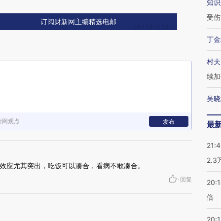
知识
受伤
订阅财新网主编精选电邮
丁金
村夫
续加
吴晓
新网观点
发布
最
21:
2.
效应尤其突出，吃饭可以凑合，看病不敢凑合。
·
回复
20:
倍
20:1