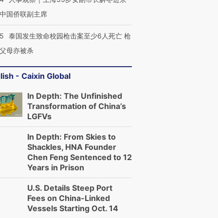
中国侨联副主席
45
泰国发生致命校园枪击案至少6人死亡 枪
父母亦被杀
lish - Caixin Global
In Depth: The Unfinished
Transformation of China’s
LGFVs
In Depth: From Skies to
Shackles, HNA Founder
Chen Feng Sentenced to 12
Years in Prison
U.S. Details Steep Port
Fees on China-Linked
Vessels Starting Oct. 14