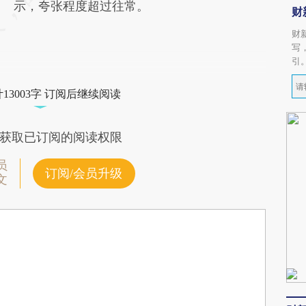
示，夸张程度超过往常。
财
财
写
引
13003字 订阅后继续阅读
获取已订阅的阅读权限
员
订阅/会员升级
文