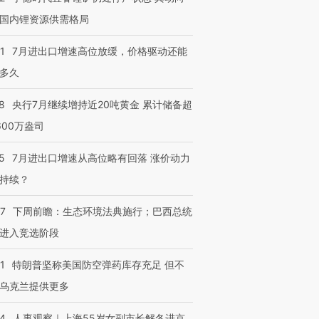
国内锂资源供需格局
1
7月进出口增速高位放缓，价格驱动还能
多久
8
央行7月继续增持近20吨黄金 累计储备超
600万盎司
5
7月进出口增速从高位略有回落 涨价动力
持续？
07
下周前瞻：生态环境法典施行；巴西总统
进入竞选阶段
1
特朗普坚称美国防空弹药库存充足 但不
乌克兰提供更多
24
人事观察｜上海55岁女副市长解冬进京