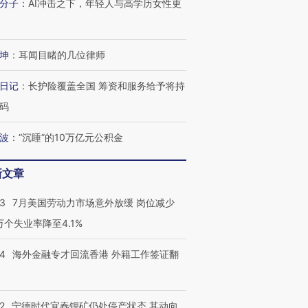
分子
：
AI冲击之下，年轻人与高学历女性更
坤
：
耳闻目睹的几位律师
日记
：
长护险覆盖全国 筹资和服务给予将持
码
波
：
“沉睡”的10万亿元公积金
新文章
43
7月美国劳动力市场意外放缓 岗位减少
3万个失业率降至4.1%
14
海外金融专才回流香港 外籍工作签证翻
2
宁德时代宜春锂矿仍处停产状态 其动向