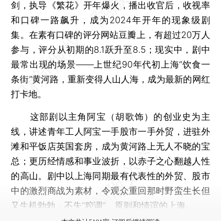
剑，执导《繁花》开年爆火，播出收官后，收视率
和口碑一路飙升，成为2024年开年的现象级剧
集。在素有口碑的评分网站豆瓣上，有超过20万人
参与，评分从初期的8.1跃升至8.5；现实中，剧中
最常出现的场景——上世纪90年代初上海“饮食一
条街”黄河路，重新变得人山人海，成为最新的网红
打卡地。
这部剧以主角阿宝（胡歌饰）的创业史为主
线，讲述青年工人阿宝一手股市一手外贸，进驻外
滩和平饭店英国套房，成为黄河路上无人不晓的宝
总；更历经情感和事业波折，以赤子之心翻越人性
的高山。剧中以上海同期最有代表性的外贸、股市
中的激烈商战为素材，令观众重回那时野蛮生长但
又生机勃勃，不失“腔调”、原则和情谊的上海。