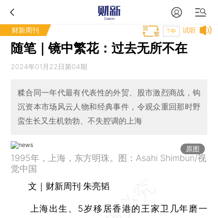
财新周刊
试听
T中
随笔｜镜中繁花：过去无所不在
2024年01月22日第04期
糅合同一年代最有代表性的外贸、股市激烈商战，钩
沉资本市场风云人物和经典事件，令观众重回那时野
蛮生长又生机勃勃、不失腔调的上海
原图
1995年，上海，东方明珠。图：Asahi Shimbun/视
觉中国
文｜财新周刊 朱亮韬
上海出生、5岁移居香港的王家卫几年磨一