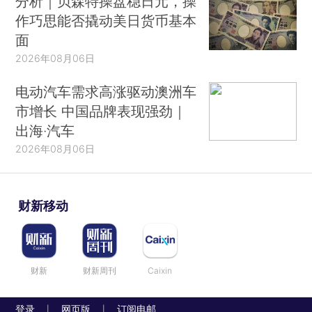
分析｜贝森特操盘稳日元，操
作巧思能否撬动美日货币基本
面
2026年08月06日
电动汽车需求高涨驱动澳洲车
市增长 中国品牌表现强劲｜
出海·汽车
2026年08月06日
财新移动
财新
财新周刊
Caixin
登录
网页版
订阅电邮
|
|