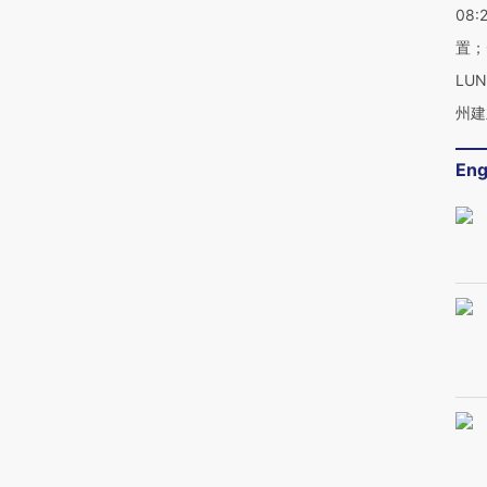
08:
置；
LU
州建
Eng