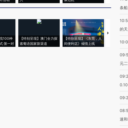
条船
10:
的天
【推广】走
找100种
【特别呈现】澳门全力探
【特别呈现】《东莞，人
会，让数智科
10:
式·第一对
索葡语国家新渠道
间便利店》倾情上线
业
09:
元二
09:
0.1
09:
08:
速和