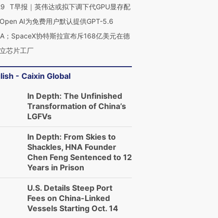
29
T早报｜英伟达或拟下调下代GPU显存配
Open AI为免费用户默认提供GPT-5.6
NA；SpaceX协特斯拉宣布斥168亿美元在德
立芯片工厂
lish - Caixin Global
In Depth: The Unfinished
Transformation of China’s
LGFVs
In Depth: From Skies to
Shackles, HNA Founder
Chen Feng Sentenced to 12
Years in Prison
U.S. Details Steep Port
Fees on China-Linked
Vessels Starting Oct. 14