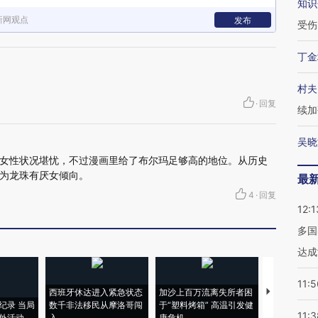
知识
新网观点
发布
受伤
丁金
村夫
·
回复
续加
吴晓
女性状况堪忧，不过漫画里给了布尔玛足够高的地位。从历史
为龙珠有厌女倾向。
最
4
·
回复
12:1
多国
达成
11:5
西班牙休达进入紧急状态
加沙上百万流离失所者困
视线｜HYR
纪录 当局
数千非法移民从摩洛哥闯
于“塑料烤箱” 高温引发健
术：是什么
11:3
外活动
入
康危机
心“花钱找虐