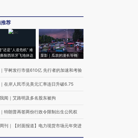
辑推荐
侵”还是“人道危机” 难
撕裂西班牙飞地休达
显影｜瓜农的漫长等待
｜
宇树发行市值610亿 先行者的加速和考验
｜
在岸人民币兑美元汇率连日升破6.75
我闻
｜
艾路明及多名股东被拘
｜
特朗普再签两份行政令限制出生公民权
周刊
｜
【封面报道】电力现货市场元年突进