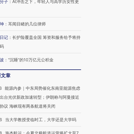
分子
：
AI冲击之下，年轻人与高学历女性更
坤
：
耳闻目睹的几位律师
日记
：
长护险覆盖全国 筹资和服务给予将持
码
波
：
“沉睡”的10万亿元公积金
新文章
3
能源内参｜中东局势催化东南亚能源焦虑
出台光伏新政加速转型；伊朗称与阿曼接近
协议 海峡现有两条航道将关闭
6
当大学教授变临时工，大学还是大学吗
OX的吸金
马航飞行员跨国走私7万
视线｜被称为“蟑螂”的印
让中产们甘
粒摇头丸 尿检体内含3种
度Z世代 用街头抗争将教
秘鲁纳斯
8
海杰航运：今夏北极航道运营将扩大至7
”？
毒品
育部长拱下台
13人遇难