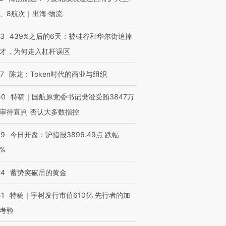
、8航次｜出海·物流
53
439%之后的6天：被硅谷和华尔街追捧
才，为何走入杠杆误区
进第四届链博
【商旅对话】华住集团
技“链”接产
【特别呈现】寻找100种
CFO：不靠规模取胜，华
【特别呈
07
陈龙：Token时代的商业与组织
有意思的生活方式·第三对
住三大增长引擎是什么？
有意思的
50
特稿｜国航原党委书记樊澄受贿3847万
审待宣判 否认大多数指控
29
今日开盘：沪指报3896.49点 跌幅
0%
24
蓄势突破后的黄金
51
特稿｜宇树发行市值610亿 先行者的加
考验