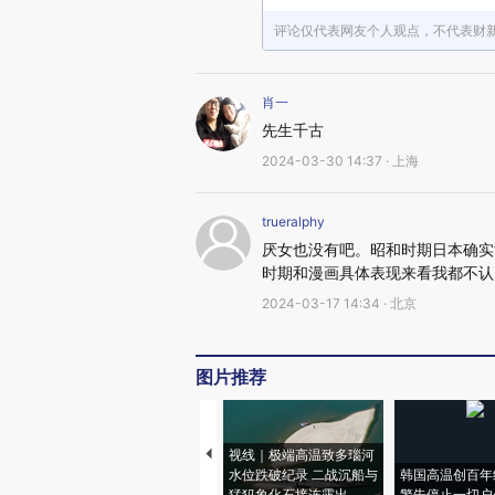
评论仅代表网友个人观点，不代表财
肖一
先生千古
2024-03-30 14:37 · 上海
trueralphy
厌女也没有吧。昭和时期日本确实
时期和漫画具体表现来看我都不认
2024-03-17 14:34 · 北京
图片推荐
视线｜极端高温致多瑙河
水位跌破纪录 二战沉船与
韩国高温创百年
猛犸象化石接连露出
警告停止一切户