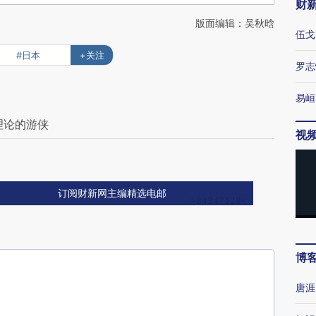
财
版面编辑：吴秋晗
伍戈
#日本
+关注
罗志
易峘
理论的游侠
视
订阅财新网主编精选电邮
博
唐涯