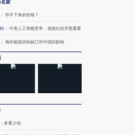
新名家
：
停不下来的价格？
恒
：
中美人工智能竞争：道路比技术更重要
：
海外能源供给缺口对中国的影响
频
客
：
多看少动