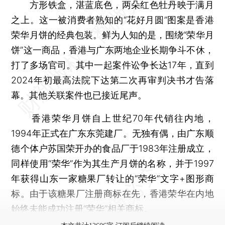
方形铁盒，湛蓝底色，两朵红色牡丹映于满月
之上。这一被消费者熟知的“花好月圆”图案是香港
荣华月饼的经典包装。鲜为人知的是，围绕“荣华月
饼”这一商品，香港与广东两地企业长期争斗不休，
打了多场官司。其中一起案件讼争长达17年，直到
2024年初最高法院下达第二次再审判决书才告落
幕。其他关联案件也已接近尾声。
香港荣华月饼自上世纪70年代销往内地，
1994年正式在广东东莞建厂。无独有偶，由广东顺
德个体户苏国荣开办的食品厂于1983年注册成立，
同样使用“荣华”作为其生产月饼的名称，并于1997
年获得山东一家糖果厂转让的“荣华”文字+图形商
标。由于该糖果厂注册商标在先，香港荣华在内地
始终未能成功注册“荣华”相关商标。