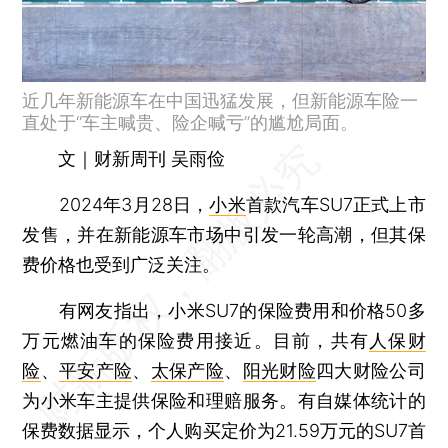
近几年新能源车在中国迅猛发展，但新能源车险一
直处于“车主喊贵、险企喊亏”的尴尬局面。
文｜财新周刊 吴雨俭
2024年3月28日，
小米
首款汽车SU7正式上市
发售，并在新能源车市场中引发一轮高潮，但其保
费价格也受到广泛关注。
有网友指出，小米SU7的保险费用和价格50多
万元燃油车的保险费用接近。目前，共有
人保财
险
、
平安产险
、
太保产险
、
阳光财险
四大财险公司
为小米车主提供保险和理赔服务。有自媒体统计的
保费数据显示，个人购买定价为21.59万元的SU7首