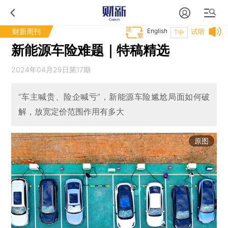
财新周刊
English
试听
T中
新能源车险难题｜特稿精选
2024年04月29日第17期
“车主喊贵、险企喊亏”，新能源车险尴尬局面如何破
解，放宽定价范围作用有多大
原图