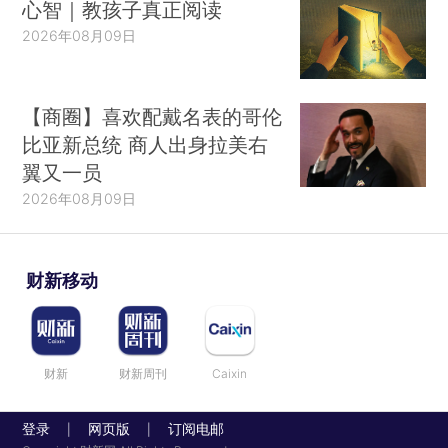
{{最新周刊导播｜社保基数加
速夯实、AI“追光”、韩股杠杆
狂潮
2026年08月09日
河南西平“7.30”刑案嫌犯落网
2026年08月09日
心智｜教孩子真正阅读
2026年08月09日
【商圈】喜欢配戴名表的哥伦
比亚新总统 商人出身拉美右
翼又一员