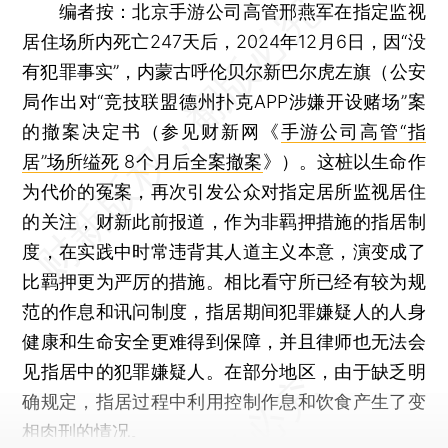
《中华人民共和国刑事诉讼法》注释本。多位学者
及法官建议，此次刑诉法修改，为落实以审判为中
心，可适用“直接言词原则”，即法官只能以在法庭
上直接获取的证据材料作为裁判基础。
编者按：
北京手游公司高管邢燕军在指定监视
居住场所内死亡247天后，2024年12月6日，因“没
有犯罪事实”，内蒙古呼伦贝尔新巴尔虎左旗（公安
局作出对“竞技联盟德州扑克APP涉嫌开设赌场”案
的撤案决定书（参见财新网《
手游公司高管“指
居”场所缢死 8个月后全案撤案
》）。这桩以生命作
为代价的冤案，再次引发公众对指定居所监视居住