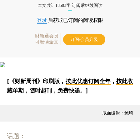
的关注，财新此前报道，作为非羁押措施的指居制
度，在实践中时常违背其人道主义本意，演变成了
比羁押更为严厉的措施。相比看守所已经有较为规
范的作息和讯问制度，指居期间犯罪嫌疑人的人身
健康和生命安全更难得到保障，并且律师也无法会
见指居中的犯罪嫌疑人。在部分地区，由于缺乏明
确规定，指居过程中利用控制作息和饮食产生了变
相肉刑的情况。
本文共计18503字 订阅后继续阅读
登录
后获取已订阅的阅读权限
财新通会员
订阅/会员升级
可畅读全文