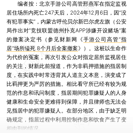
编者按：
北京手游公司高管邢燕军在指定监视
居住场所内死亡247天后，2024年12月6日，因“没
有犯罪事实”，内蒙古呼伦贝尔新巴尔虎左旗（公安
局作出对“竞技联盟德州扑克APP涉嫌开设赌场”案
的撤案决定书（参见财新网《
手游公司高管“指
居”场所缢死 8个月后全案撤案
》）。这桩以生命作
为代价的冤案，再次引发公众对指定居所监视居住
的关注，财新此前报道，作为非羁押措施的指居制
度，在实践中时常违背其人道主义本意，演变成了
比羁押更为严厉的措施。相比看守所已经有较为规
范的作息和讯问制度，指居期间犯罪嫌疑人的人身
健康和生命安全更难得到保障，并且律师也无法会
见指居中的犯罪嫌疑人。在部分地区，由于缺乏明
确规定，指居过程中利用控制作息和饮食产生了变
相肉刑的情况。