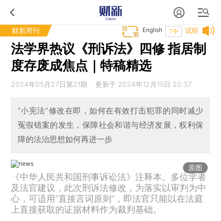
财新周刊
English
试听
T中
法学界热议《刑诉法》四修 指居制
度存废成焦点｜特稿精选
2024年05月27日第21期 更新于 2024年12月15日 20:37
“小宪法”修改在即，如何在有效打击犯罪的同时减少
冤假错案的发生，保障社会和谐与经济发展，权利保
障的法治思想如何再进一步
原图
《中华人民共和国刑事诉讼法》注释本。多位学者
及法官建议，此次刑诉法修改，为落实以审判为中
心，可适用“直接言词原则”，即法官只能以在法庭
上直接获取的证据材料作为裁判基础。