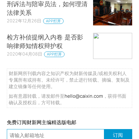
刑诉法与陪审员法，如何理清
法律关系
2022年12月26日
APP打开
检方补侦提纲入内卷 是否影
响律师知情权辩护权
2020年04月08日
APP打开
财新网所刊载内容之知识产权为财新传媒及/或相关权利人
专属所有或持有。未经许可，禁止进行转载、摘编、复制及
建立镜像等任何使用。
如有意愿转载，请发邮件至
hello@caixin.com
，获得书面
确认及授权后，方可转载。
免费订阅财新网主编精选版电邮
订阅