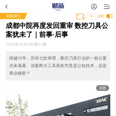
财新周刊
试听
T中
成都中院再度发回重审 数控刀具公
案犹未了｜前事·后事
2024年08月19日第33期
跨越16年，历经七轮审理，数控刀具行业的一桩公案
仍未落幕。涉案两大工具系统究竟是公知技术，还是
商业秘密？
原图