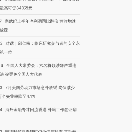
最高可贷340万元
7
寒武纪上半年净利润同比翻倍 营收增速
放缓
53
对话｜邱仁宗：临床研究参与者的安全永
第一位
06
全国人大常委会：六名将领涉嫌严重违
法 被罢免全国人大代表
43
7月美国劳动力市场意外放缓 岗位减少
3万个失业率降至4.1%
14
海外金融专才回流香港 外籍工作签证翻
2
宁德时代宜春锂矿仍处停产状态 其动向