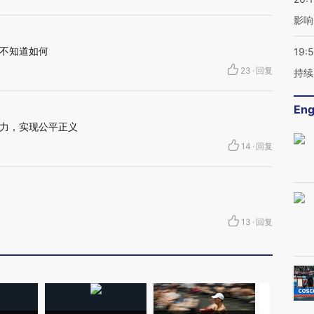
影响
不知道如何
19:5
23
·
回复
持续
Eng
力，实现公平正义
14
·
回复
13
·
回复