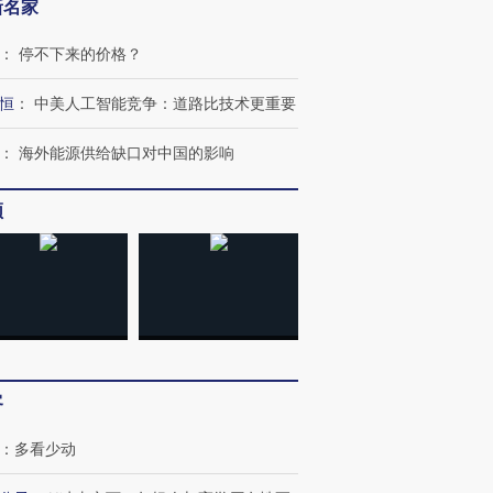
新名家
：
停不下来的价格？
恒
：
中美人工智能竞争：道路比技术更重要
：
海外能源供给缺口对中国的影响
频
客
：
多看少动