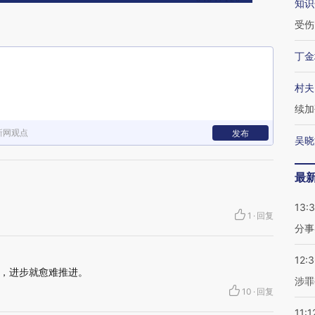
知识
受伤
丁金
村夫
续加
新网观点
发布
吴晓
最
13:
1
·
回复
分事
12:
，进步就愈难推进。
涉罪
10
·
回复
11:1