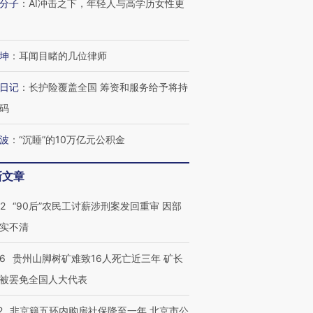
分子
：
AI冲击之下，年轻人与高学历女性更
坤
：
耳闻目睹的几位律师
日记
：
长护险覆盖全国 筹资和服务给予将持
码
波
：
“沉睡”的10万亿元公积金
新文章
32
“90后”农民工讨薪涉刑案发回重审 因部
实不清
36
贵州山脚树矿难致16人死亡近三年 矿长
被罢免全国人大代表
2
非京籍五环内购房社保降至一年 北京市公