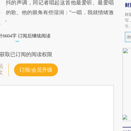
抖的声调，同记者唱起这首他最爱听、最爱唱
财
的歌。他的眼角有些湿润：“一唱，我就情绪激
财
写
。”
引
6604字 订阅后继续阅读
获取已订阅的阅读权限
员
订阅/会员升级
文