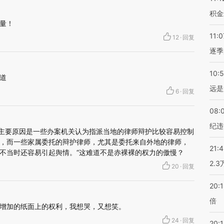
积金
量！
11:0
12
·
回复
逐季
10:
道
远是
6
·
回复
08:
纪违
援’主要原因是一些办案机关认为指派当地的律师辩护比较容易控制
，而一些家属委托的辩护律师，尤其是委托来自外地的律师，
21:
不当时还容易引起舆情。“这难道不是赤裸裸的权力的傲慢？
2.
20
·
回复
20:
倍
增加的纸面上的权利，我想哭，又想笑。
24
·
回复
20:1