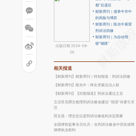
都”后遗症
财新周刊｜债券牛市中
的风险与博弈
财新周刊｜陈光中展望
刑诉法四修
财新周刊｜为自动驾
驶“铺路”
出版日期 2024-08-
26
相关报道
【财新周刊】财新周刊｜特别报道：刑诉法四修
【财新周刊】陈光中：终生求索法治人权
【财新周刊】【封面报道】刑诉法通过之后
立法官员撰文梳理刑诉法修改建议 “指居”存废引关
注
田文昌：理念定位是刑诉法修改的决定因素
全国律协监事长吕红兵：在刑诉法修改中切实保障
律师执业权利