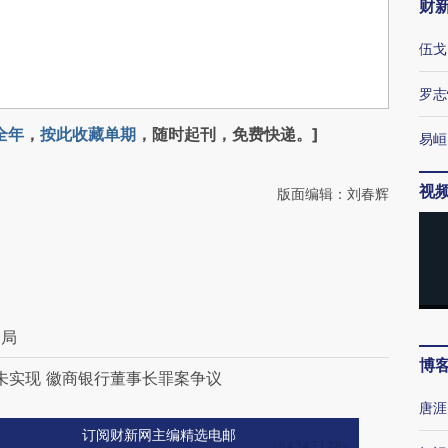
财
伍戈
罗志
全年
，
按此收藏单期
，随时起刊，免费快递。]
易峘
视
版面编辑：刘春辉
了局
博
未实现 徽商银行董事长罪案争议
唐涯
订阅财新网主编精选电邮