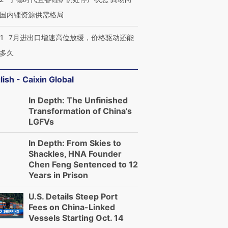
国内锂资源供需格局
1
7月进出口增速高位放缓，价格驱动还能
多久
lish - Caixin Global
In Depth: The Unfinished
Transformation of China’s
LGFVs
In Depth: From Skies to
Shackles, HNA Founder
Chen Feng Sentenced to 12
Years in Prison
U.S. Details Steep Port
Fees on China-Linked
Vessels Starting Oct. 14