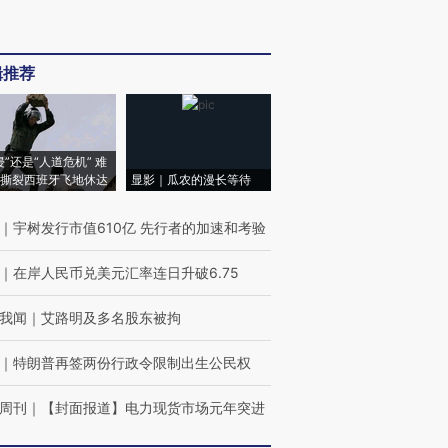
辑推荐
侵”还是“人道危机” 难
撕裂西班牙飞地休达
显影｜瓜农的漫长等待
｜
宇树发行市值610亿 先行者的加速和考验
｜
在岸人民币兑美元汇率连日升破6.75
我闻
｜
艾路明及多名股东被拘
｜
特朗普再签两份行政令限制出生公民权
周刊
｜
【封面报道】电力现货市场元年突进