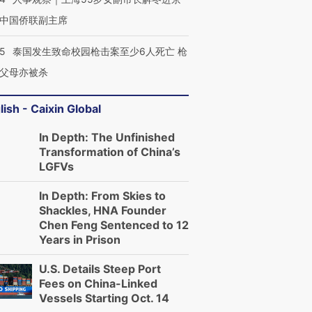
中国侨联副主席
45
泰国发生致命校园枪击案至少6人死亡 枪
父母亦被杀
lish - Caixin Global
In Depth: The Unfinished
Transformation of China’s
LGFVs
In Depth: From Skies to
Shackles, HNA Founder
Chen Feng Sentenced to 12
Years in Prison
U.S. Details Steep Port
Fees on China-Linked
Vessels Starting Oct. 14