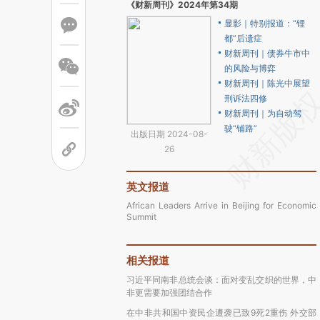
《财新周刊》2024年第34期
显影｜特别报道：“锂
都”后遗症
财新周刊｜债券牛市中
的风险与博弈
财新周刊｜陈光中展望
刑诉法四修
财新周刊｜为自动驾
驶“铺路”
出版日期 2024-08-
26
英文报道
African Leaders Arrive in Beijing for Economic
Summit
相关报道
习近平同南非总统会谈：面对变乱交织的世界，中
非更需要加强团结合作
在中非共和国中资民企遭袭已致9死2重伤 外交部