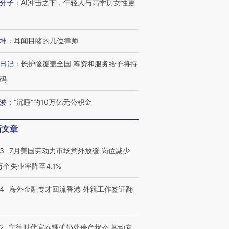
分子
：
AI冲击之下，年轻人与高学历女性更
坤
：
耳闻目睹的几位律师
日记
：
长护险覆盖全国 筹资和服务给予将持
码
波
：
“沉睡”的10万亿元公积金
新文章
43
7月美国劳动力市场意外放缓 岗位减少
3万个失业率降至4.1%
14
海外金融专才回流香港 外籍工作签证翻
2
宁德时代宜春锂矿仍处停产状态 其动向