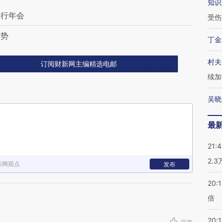
知识
央行年会
受伤
造势
丁金
村夫
订阅财新网主编精选电邮
续加
吴晓
最
21:
2.
新网观点
发布
20:
倍
20:1