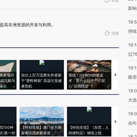
·
回复
影响
19:5
提高非洲资源的开发与利用。
持续
·
回复
19:1
过7
19:1
致多瑙河
加沙上百万流离失所者困
视线｜HYROX的吸金
马航飞行员
能否
二战沉船与
于“塑料烤箱” 高温引发健
术：是什么让中产们甘
粒摇头丸 尿
露出
康危机
心“花钱找虐”？
毒品
19:
大选
19:0
【推广】走
会向
找100种
【特别呈现】澳门全力探
【特别呈现】《东莞，人
会，让数智科
式·第一对
索葡语国家新渠道
间便利店》倾情上线
业
18: