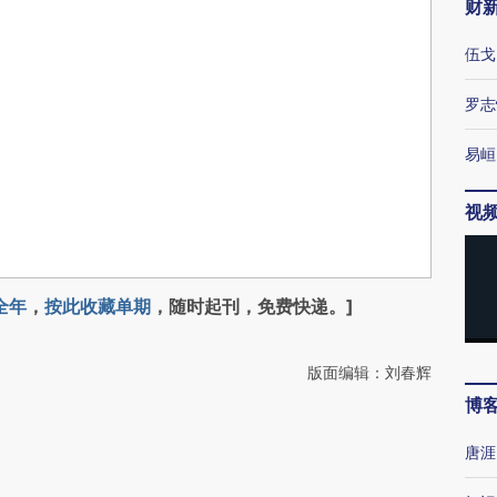
财
伍戈
罗志
易峘
视
全年
，
按此收藏单期
，随时起刊，免费快递。]
版面编辑：刘春辉
博
唐涯