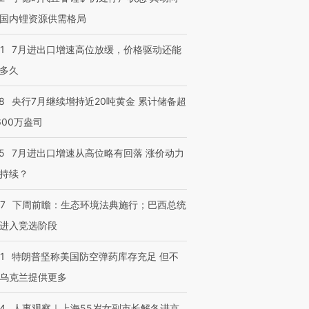
国内锂资源供需格局
1
7月进出口增速高位放缓，价格驱动还能
多久
8
央行7月继续增持近20吨黄金 累计储备超
600万盎司
5
7月进出口增速从高位略有回落 涨价动力
跨国走私7万
视线｜被称为“蟑螂”的印
视线｜“入侵”还是“人道危
持续？
检体内含3种
度Z世代 用街头抗争将教
机”？难民潮撕裂西班牙
秘鲁纳斯
育部长拱下台
飞地休达
13人遇难
07
下周前瞻：生态环境法典施行；巴西总统
进入竞选阶段
1
特朗普坚称美国防空弹药库存充足 但不
进第四届链博
【商旅对话】华住集团
乌克兰提供更多
技“链”接产
【特别呈现】寻找100种
CFO：不靠规模取胜，华
【特别呈
有意思的生活方式·第三对
住三大增长引擎是什么？
有意思的
24
人事观察｜上海55岁女副市长解冬进京