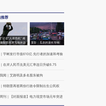
辑推荐
侵”还是“人道危机” 难
撕裂西班牙飞地休达
显影｜瓜农的漫长等待
｜
宇树发行市值610亿 先行者的加速和考验
｜
在岸人民币兑美元汇率连日升破6.75
我闻
｜
艾路明及多名股东被拘
｜
特朗普再签两份行政令限制出生公民权
周刊
｜
【封面报道】电力现货市场元年突进