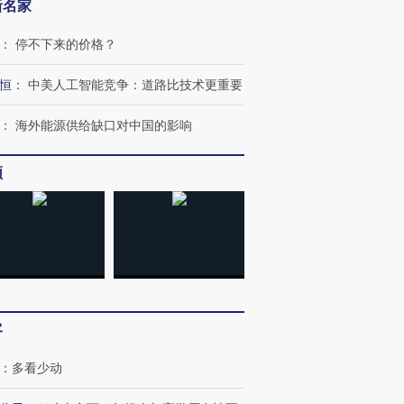
新名家
：
停不下来的价格？
恒
：
中美人工智能竞争：道路比技术更重要
：
海外能源供给缺口对中国的影响
频
客
：
多看少动