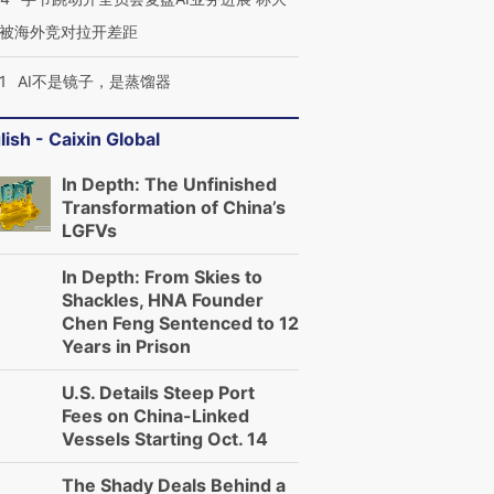
被海外竞对拉开差距
1
AI不是镜子，是蒸馏器
lish - Caixin Global
In Depth: The Unfinished
Transformation of China’s
LGFVs
In Depth: From Skies to
Shackles, HNA Founder
Chen Feng Sentenced to 12
Years in Prison
U.S. Details Steep Port
Fees on China-Linked
Vessels Starting Oct. 14
The Shady Deals Behind a