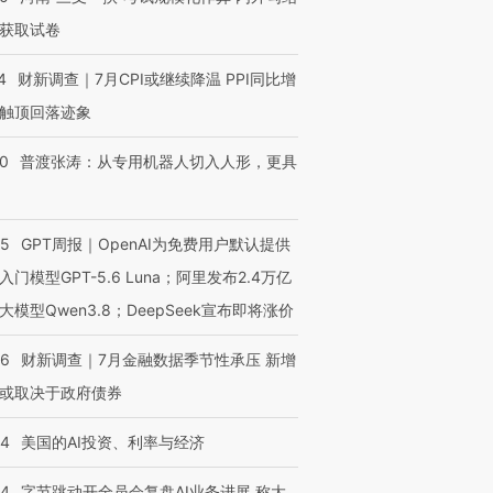
有意思的生活方式·第三对
住三大增长引擎是什么？
有意思的
获取试卷
4
财新调查｜7月CPI或继续降温 PPI同比增
触顶回落迹象
00
普渡张涛：从专用机器人切入人形，更具
55
GPT周报｜OpenAI为免费用户默认提供
入门模型GPT-5.6 Luna；阿里发布2.4万亿
大模型Qwen3.8；DeepSeek宣布即将涨价
46
财新调查｜7月金融数据季节性承压 新增
或取决于政府债券
44
美国的AI投资、利率与经济
44
字节跳动开全员会复盘AI业务进展 称大