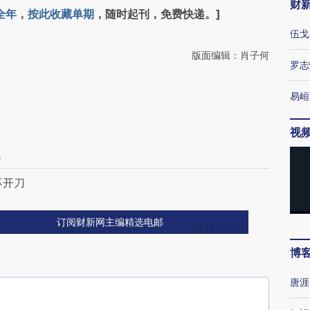
财
全年
，
按此收藏单期
，随时起刊，免费快递。]
伍戈
版面编辑：肖子何
罗志
易峘
视
低
不开刀
订阅财新网主编精选电邮
博
唐涯