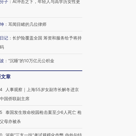
分子
：
AI冲击之下，年轻人与高学历女性更
坤
：
耳闻目睹的几位律师
日记
：
长护险覆盖全国 筹资和服务给予将持
码
波
：
“沉睡”的10万亿元公积金
新文章
跨国走私7万
视线｜被称为“蟑螂”的印
视线｜“入侵”还是“人道危
检体内含3种
度Z世代 用街头抗争将教
机”？难民潮撕裂西班牙
秘鲁纳斯
24
人事观察｜上海55岁女副市长解冬进京
育部长拱下台
飞地休达
13人遇难
中国侨联副主席
45
泰国发生致命校园枪击案至少6人死亡 枪
父母亦被杀
进第四届链博
【商旅对话】华住集团
40
河南“三支一扶”考试规模化作弊 内外勾结
技“链”接产
【特别呈现】寻找100种
CFO：不靠规模取胜，华
【特别呈