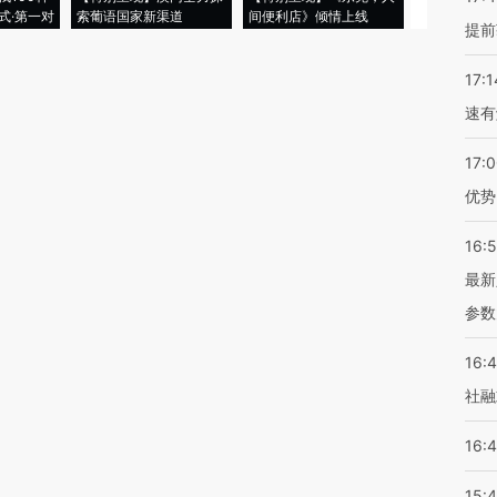
式·第一对
索葡语国家新渠道
间便利店》倾情上线
业
提前
17:1
速有
17:
优势
16:
最新
参数
16:
社融
16:
15: