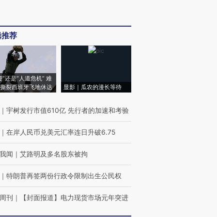
辑推荐
侵”还是“人道危机” 难
撕裂西班牙飞地休达
显影｜瓜农的漫长等待
｜
宇树发行市值610亿 先行者的加速和考验
｜
在岸人民币兑美元汇率连日升破6.75
我闻
｜
艾路明及多名股东被拘
｜
特朗普再签两份行政令限制出生公民权
周刊
｜
【封面报道】电力现货市场元年突进