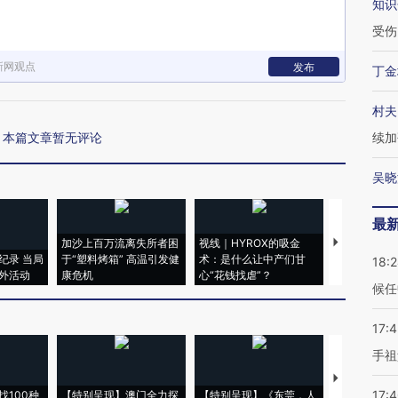
知识
受伤
新网观点
发布
丁金
村夫
本篇文章暂无评论
续加
吴晓
最
加沙上百万流离失所者困
视线｜HYROX的吸金
马航飞行员
纪录 当局
于“塑料烤箱” 高温引发健
术：是什么让中产们甘
粒摇头丸 尿
18:
外活动
康危机
心“花钱找虐”？
毒品
候任
17:
手祖
【推广】走
17:
找100种
【特别呈现】澳门全力探
【特别呈现】《东莞，人
会，让数智科