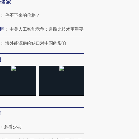
新名家
：
停不下来的价格？
恒
：
中美人工智能竞争：道路比技术更重要
：
海外能源供给缺口对中国的影响
频
客
：
多看少动