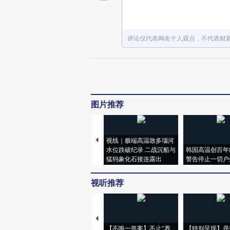
评论仅代表网友个人观点，不代表财
图片推荐
视线｜极端高温致多瑙河
水位跌破纪录 二战沉船与
韩国高温创百年
猛犸象化石接连露出
警告停止一切户
视听推荐
【不唯一答案】不止“养
【特别呈现】寻