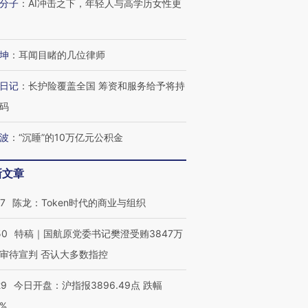
分子
：
AI冲击之下，年轻人与高学历女性更
坤
：
耳闻目睹的几位律师
日记
：
长护险覆盖全国 筹资和服务给予将持
码
波
：
“沉睡”的10万亿元公积金
新文章
OX的吸金
马航飞行员跨国走私7万
视线｜被称为“蟑螂”的印
07
陈龙：Token时代的商业与组织
让中产们甘
粒摇头丸 尿检体内含3种
度Z世代 用街头抗争将教
秘鲁纳斯
”？
毒品
育部长拱下台
13人遇难
50
特稿｜国航原党委书记樊澄受贿3847万
审待宣判 否认大多数指控
29
今日开盘：沪指报3896.49点 跌幅
进第四届链博
【商旅对话】华住集团
0%