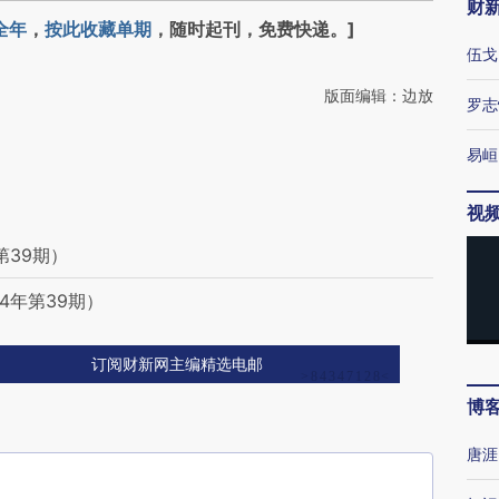
财
全年
，
按此收藏单期
，随时起刊，免费快递。]
伍戈
版面编辑：边放
罗志
易峘
视
第39期）
4年第39期）
订阅财新网主编精选电邮
博
唐涯