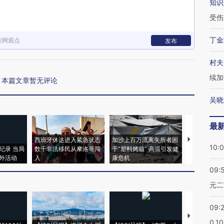
知识
受伤
丁金
新网观点
发布
村夫
续加
本篇文章暂无评论
吴晓
最
西班牙休达进入紧急状态
加沙上百万流离失所者困
视线｜HYR
10:
纪录 当局
数千非法移民从摩洛哥闯
于“塑料烤箱” 高温引发健
术：是什么
外活动
入
康危机
心“花钱找虐
09:
元二
09:
【推广】走
0.1