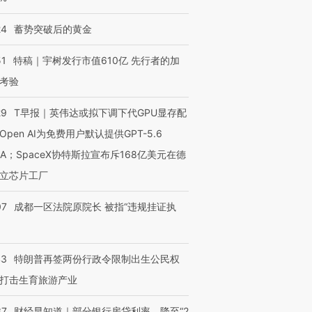
技“链”接产
【特别呈现】寻找100种
CFO：不靠规模取胜，华
【特别呈
有意思的生活方式·第三对
住三大增长引擎是什么？
有意思的
24
蓄势突破后的黄金
51
特稿｜宇树发行市值610亿 先行者的加
考验
29
T早报｜英伟达或拟下调下代GPU显存配
Open AI为免费用户默认提供GPT-5.6
NA；SpaceX协特斯拉宣布斥168亿美元在德
立芯片工厂
07
成都一区法院原院长 被指“违规挂证执
43
特朗普再签两份行政令限制出生公民权
打击生育旅游产业
37
财经早知道｜部分银行房贷利率，降至“2