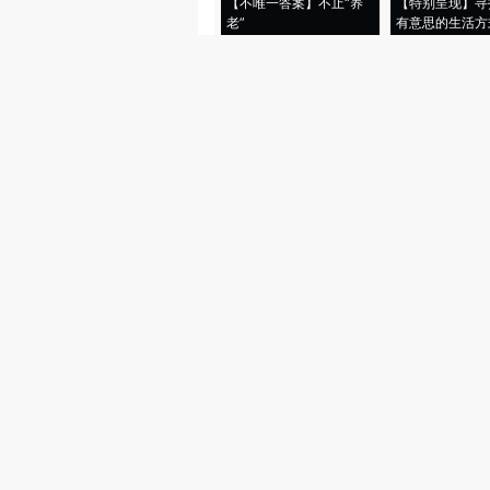
【不唯一答案】不止“养
【特别呈现】寻
老”
有意思的生活方