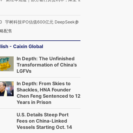
0
宇树科技IPO估值600亿元 DeepSeek参
略配售
lish - Caixin Global
In Depth: The Unfinished
Transformation of China’s
LGFVs
In Depth: From Skies to
Shackles, HNA Founder
Chen Feng Sentenced to 12
Years in Prison
U.S. Details Steep Port
Fees on China-Linked
Vessels Starting Oct. 14