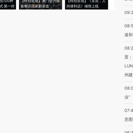
找100种
【特别呈现】澳门全力探
【特别呈现】《东莞，人
会，让数智科
式·第一对
索葡语国家新渠道
间便利店》倾情上线
业
09:
08:
速和
08:
置；
LU
州建
08:
业”
07:
意图
06: