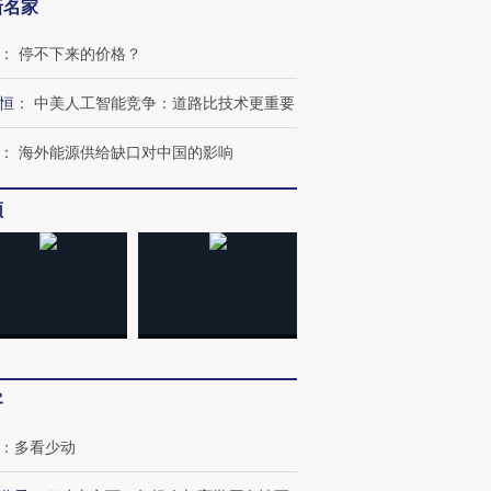
新名家
：
停不下来的价格？
恒
：
中美人工智能竞争：道路比技术更重要
：
海外能源供给缺口对中国的影响
频
客
：
多看少动