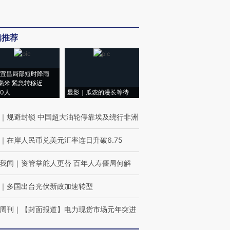
辑推荐
宜昌局部短时降雨
8毫米 紧急转移近
00人
显影｜瓜农的漫长等待
｜
规避封锁 中国超大油轮停靠埃及绕行非洲
｜
在岸人民币兑美元汇率连日升破6.75
我闻
｜
资管掌舵人更替 百年人寿僵局何解
｜
多国出台光伏新政加速转型
周刊
｜
【封面报道】电力现货市场元年突进