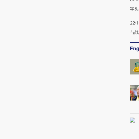
字头
22:1
与战
Eng