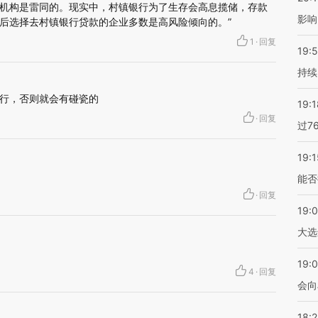
机构是雷同的。现实中，村镇银行为了生存会高息揽储，存款
影响
后选择去村镇银行贷款的企业多数是高风险倾向的。”
1
·
回复
19:5
持续
行，否则就会有碰瓷的
19:1
·
回复
过7
19:1
能否
·
回复
19:
大选
19:0
4
·
回复
会向
18: