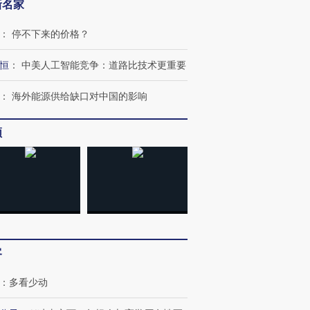
新名家
：
停不下来的价格？
恒
：
中美人工智能竞争：道路比技术更重要
：
海外能源供给缺口对中国的影响
频
客
：
多看少动