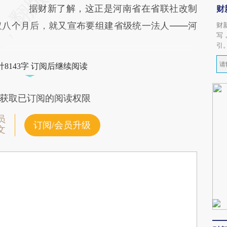
据财新了解，这正是河南省在省联社改制
财
仅八个月后，就又宣布要组建省级统一法人——河
财
写
引
8143字 订阅后继续阅读
获取已订阅的阅读权限
员
订阅/会员升级
文