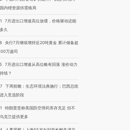
国内锂资源供需格局
1
7月进出口增速高位放缓，价格驱动还能
多久
8
央行7月继续增持近20吨黄金 累计储备超
600万盎司
5
7月进出口增速从高位略有回落 涨价动力
持续？
07
下周前瞻：生态环境法典施行；巴西总统
进入竞选阶段
1
特朗普坚称美国防空弹药库存充足 但不
乌克兰提供更多
24
人事观察｜上海55岁女副市长解冬进京