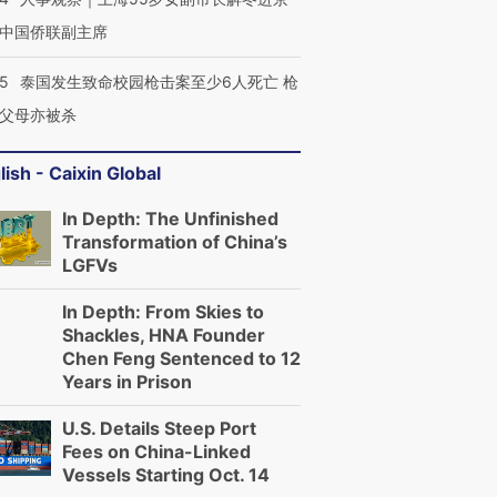
中国侨联副主席
45
泰国发生致命校园枪击案至少6人死亡 枪
父母亦被杀
lish - Caixin Global
In Depth: The Unfinished
Transformation of China’s
LGFVs
In Depth: From Skies to
Shackles, HNA Founder
Chen Feng Sentenced to 12
Years in Prison
U.S. Details Steep Port
Fees on China-Linked
Vessels Starting Oct. 14