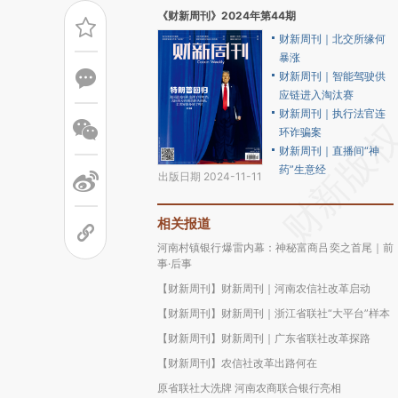
《财新周刊》2024年第44期
财新周刊｜北交所缘何
暴涨
财新周刊｜智能驾驶供
应链进入淘汰赛
财新周刊｜执行法官连
环诈骗案
财新周刊｜直播间“神
药”生意经
出版日期 2024-11-11
相关报道
河南村镇银行爆雷内幕：神秘富商吕奕之首尾｜前
事·后事
【财新周刊】财新周刊｜河南农信社改革启动
【财新周刊】财新周刊｜浙江省联社“大平台”样本
【财新周刊】财新周刊｜广东省联社改革探路
【财新周刊】农信社改革出路何在
原省联社大洗牌 河南农商联合银行亮相