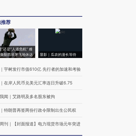
辑推荐
侵”还是“人道危机” 难
撕裂西班牙飞地休达
显影｜瓜农的漫长等待
｜
宇树发行市值610亿 先行者的加速和考验
｜
在岸人民币兑美元汇率连日升破6.75
我闻
｜
艾路明及多名股东被拘
｜
特朗普再签两份行政令限制出生公民权
周刊
｜
【封面报道】电力现货市场元年突进