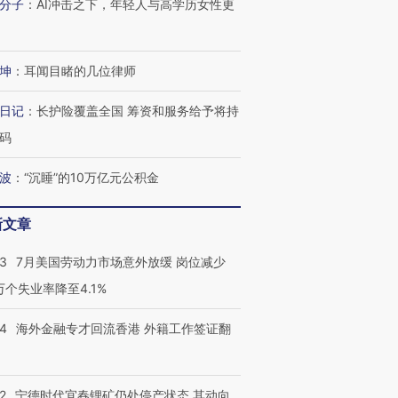
分子
：
AI冲击之下，年轻人与高学历女性更
坤
：
耳闻目睹的几位律师
日记
：
长护险覆盖全国 筹资和服务给予将持
码
波
：
“沉睡”的10万亿元公积金
新文章
43
7月美国劳动力市场意外放缓 岗位减少
3万个失业率降至4.1%
14
海外金融专才回流香港 外籍工作签证翻
2
宁德时代宜春锂矿仍处停产状态 其动向