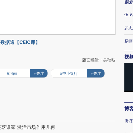
财
伍戈
罗志
易峘
数据通【CEIC库】
视
版面编辑：吴秋晗
#河南
+关注
#中小银行
+关注
博
唐涯
”花落谁家 激活市场作用几何