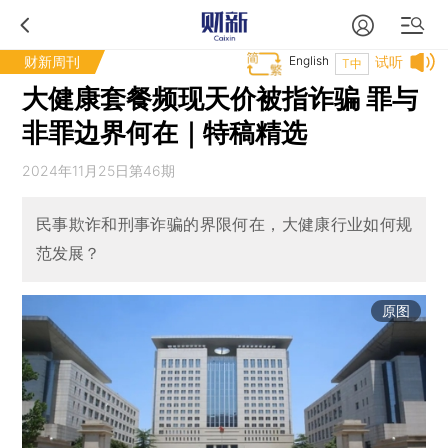
财新周刊
English
试听
T中
大健康套餐频现天价被指诈骗 罪与
非罪边界何在｜特稿精选
2024年11月25日第46期
民事欺诈和刑事诈骗的界限何在，大健康行业如何规
范发展？
原图