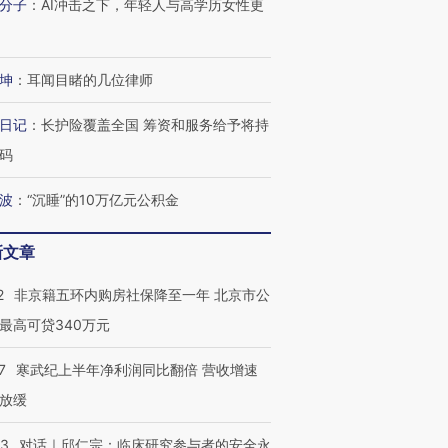
分子
：
AI冲击之下，年轻人与高学历女性更
坤
：
耳闻目睹的几位律师
跨国走私7万
视线｜被称为“蟑螂”的印
视线｜“入侵”还是“人道危
检体内含3种
度Z世代 用街头抗争将教
机”？难民潮撕裂西班牙
秘鲁纳斯
日记
：
长护险覆盖全国 筹资和服务给予将持
育部长拱下台
飞地休达
13人遇难
码
波
：
“沉睡”的10万亿元公积金
新文章
进第四届链博
【商旅对话】华住集团
技“链”接产
【特别呈现】寻找100种
CFO：不靠规模取胜，华
【特别呈
2
非京籍五环内购房社保降至一年 北京市公
有意思的生活方式·第三对
住三大增长引擎是什么？
有意思的
最高可贷340万元
7
寒武纪上半年净利润同比翻倍 营收增速
放缓
53
对话｜邱仁宗：临床研究参与者的安全永