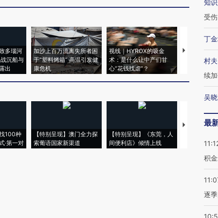
知识
受伤
丁金
致多瑙河
加沙上百万流离失所者困
视线｜HYROX的吸金
马航飞行员
二战沉船与
于“塑料烤箱” 高温引发健
术：是什么让中产们甘
粒摇头丸 尿
村夫
露出
康危机
心“花钱找虐”？
毒品
续加
吴晓
最
【推广】走
找100种
【特别呈现】澳门全力探
【特别呈现】《东莞，人
会，让数智科
式·第一对
索葡语国家新渠道
间便利店》倾情上线
业
11:1
积金
11:0
逐季
10: