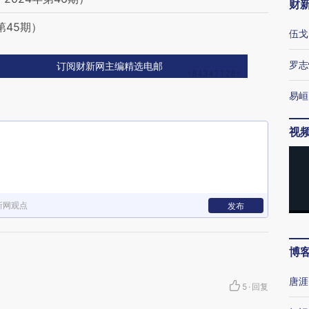
财
第45期）
伍戈
罗志
订阅财新网主编精选电邮
易峘
视
新网观点
发布
博
唐涯
5
·
回复