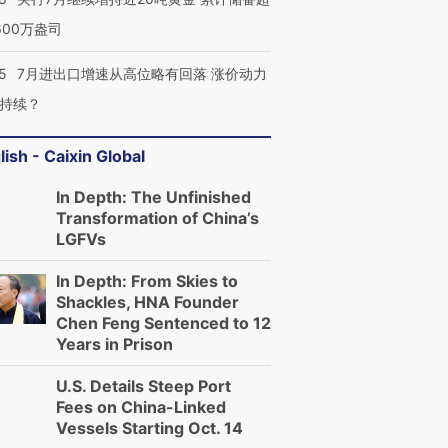
600万盎司
5
7月进出口增速从高位略有回落 涨价动力
持续？
lish - Caixin Global
In Depth: The Unfinished
Transformation of China’s
LGFVs
In Depth: From Skies to
Shackles, HNA Founder
Chen Feng Sentenced to 12
Years in Prison
U.S. Details Steep Port
Fees on China-Linked
Vessels Starting Oct. 14