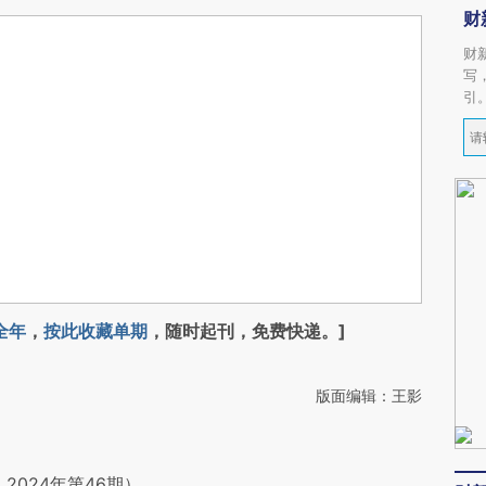
财
财
写
引
全年
，
按此收藏单期
，随时起刊，免费快递。]
版面编辑：王影
2024年第46期）