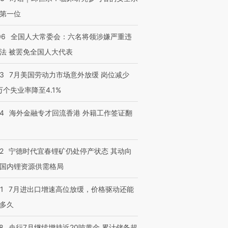
第一位
06
全国人大常委会：六名将领涉嫌严重违
法 被罢免全国人大代表
43
7月美国劳动力市场意外放缓 岗位减少
3万个失业率降至4.1%
14
海外金融专才回流香港 外籍工作签证翻
2
宁德时代宜春锂矿仍处停产状态 其动向
国内锂资源供需格局
1
7月进出口增速高位放缓，价格驱动还能
多久
8
央行7月继续增持近20吨黄金 累计储备超