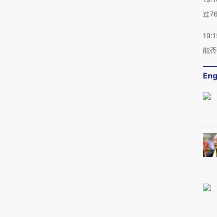
过7
19:1
能否
Eng