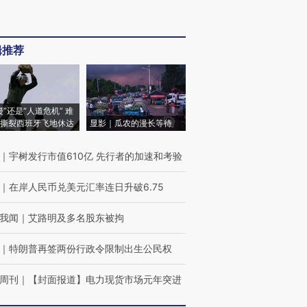
辑推荐
侵”还是“人道危机” 难
撕裂西班牙飞地休达
显影｜瓜农的漫长等待
｜
宇树发行市值610亿 先行者的加速和考验
｜
在岸人民币兑美元汇率连日升破6.75
我闻
｜
艾路明及多名股东被拘
｜
特朗普再签两份行政令限制出生公民权
周刊
｜
【封面报道】电力现货市场元年突进