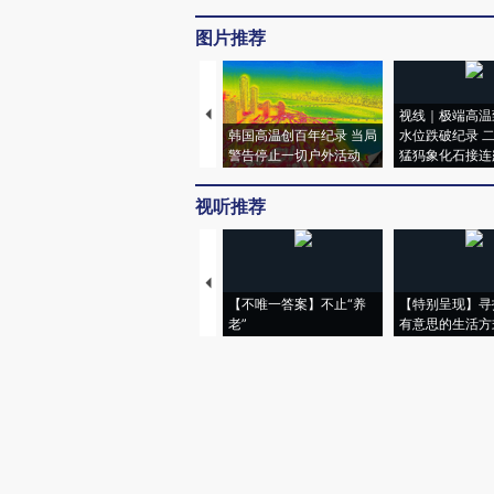
图片推荐
视线｜极端高温
韩国高温创百年纪录 当局
水位跌破纪录 
警告停止一切户外活动
猛犸象化石接连
视听推荐
【不唯一答案】不止“养
【特别呈现】寻
老”
有意思的生活方