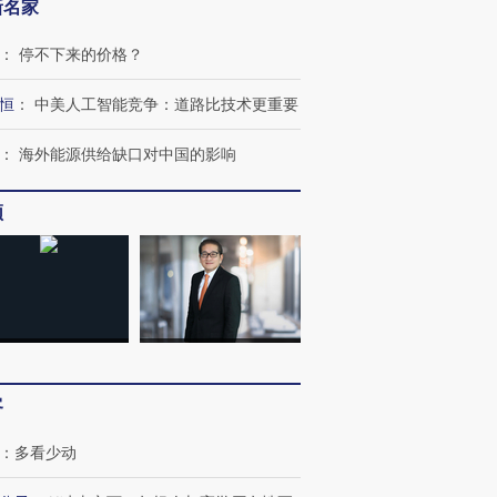
新名家
：
停不下来的价格？
恒
：
中美人工智能竞争：道路比技术更重要
：
海外能源供给缺口对中国的影响
频
客
：
多看少动