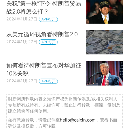
关税“第一枪”下令 特朗普贸易
战2.0将怎么打？
2024年11月27日
APP打开
从美元循环视角看特朗普2.0
2024年11月27日
APP打开
如何看待特朗普宣布对华加征
10%关税
2024年11月27日
APP打开
财新网所刊载内容之知识产权为财新传媒及/或相关权利人
专属所有或持有。未经许可，禁止进行转载、摘编、复制及
建立镜像等任何使用。
如有意愿转载，请发邮件至
hello@caixin.com
，获得书面
确认及授权后，方可转载。