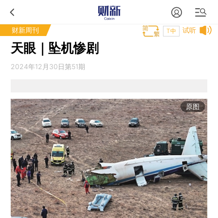
财新周刊
试听
T中
天眼｜坠机惨剧
2024年12月30日第51期
原图