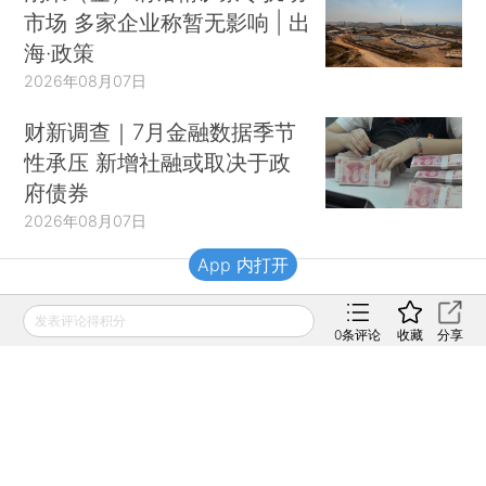
市场 多家企业称暂无影响 | 出
海·政策
2026年08月07日
财新调查｜7月金融数据季节
性承压 新增社融或取决于政
府债券
2026年08月07日
App 内打开
财新移动
发表评论得积分
0
条评论
收藏
分享
财新
财新周刊
Caixin
登录
网页版
订阅电邮
|
|