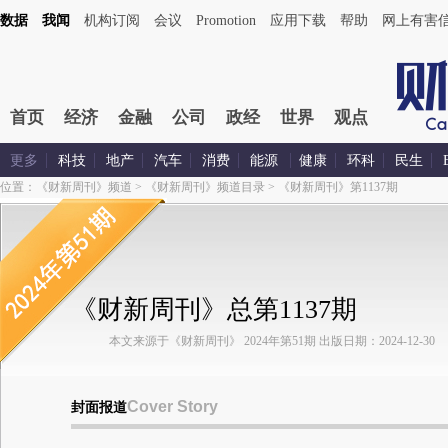
数据
我闻
机构订阅
会议
Promotion
应用下载
帮助
网上有害
首页
经济
金融
公司
政经
世界
观点
更多
科技
地产
汽车
消费
能源
健康
环科
民生
位置：
《财新周刊》频道
>
《财新周刊》频道目录
>
《财新周刊》第1137期
《财新周刊》总第1137期
本文来源于《财新周刊》 2024年第51期 出版日期：2024-12-30
Cover Story
封面报道