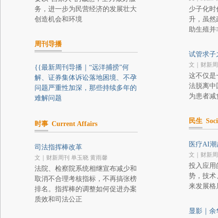
务，进一步为民营经济的发展壮大
少子化时
创造机会和环境
升，虽然
助生殖并
周刊导播
试管求子
文｜财新周
{{最新周刊导播｜“远洋捕捞”何
这不仅是
解、证券集体诉讼落地困境、不孕
法脱离中
问题严重性加深，那些持续多年的
为患者减
难解问题
民生
Soci
时事
Current Affairs
医疗AI潮
司法指挥棒改革
文｜财新周
文｜财新周刊 单玉晓 黄雨馨
投入应用
法院、检察院系统相继宣布减少和
势，技术
取消不合理考核指标，不再搞张榜
来发展格
排名。指挥棒的调整如何促进办案
质效和司法公正
显影｜余