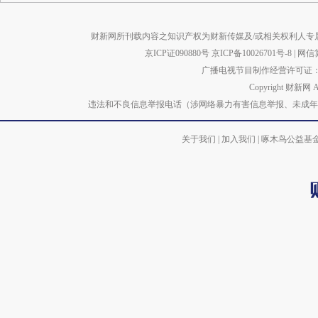
财新网所刊载内容之知识产权为财新传媒及/或相关权利人专
京ICP证090880号
京ICP备10026701号-8
|
网信算备
广播电视节目制作经营许可证：京
Copyright 财新网 
违法和不良信息举报电话（涉网络暴力有害信息举报、未成年人举报、谣言信息）
关于我们
|
加入我们
|
啄木鸟公益基