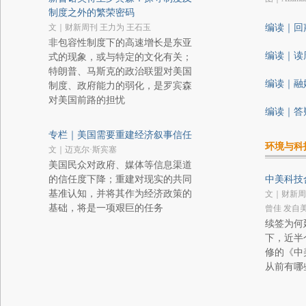
制度之外的繁荣密码
文｜财新周刊 王力为 王石玉
编读｜回
非包容性制度下的高速增长是东亚
编读｜读
式的现象，或与特定的文化有关；
特朗普、马斯克的政治联盟对美国
编读｜融
制度、政府能力的弱化，是罗宾森
对美国前路的担忧
编读｜答
专栏｜美国需要重建经济叙事信任
环境与科
文｜迈克尔·斯宾塞
美国民众对政府、媒体等信息渠道
的信任度下降；重建对现实的共同
中美科技
基准认知，并将其作为经济政策的
文｜财新周
基础，将是一项艰巨的任务
曾佳 发自
续签为何
下，近半
修的《中
从前有哪