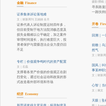
摄影/撰稿
金融
Finance
寻亲路漫
一路扶持
证券集体诉讼落地难
文｜财新周刊 王娟娟 全月
开卷
Firs
证券代表人诉讼制度运转四年多，
但目前受制于地方法院消极态度及
损失金额难以公平确定，加之案件
回溯｜一
审理时间漫长，执行难度巨大，投
资者保护与震慑违法企业力度仍旧
前瞻｜乌
不足
然气
文｜财新周
专栏｜价值观争鸣时代的资产配置
国风｜叫
文｜石磊
事某种职
支撑着各资产价值的价值观正在剧
文｜财新周
烈变化，通过社会运动和政策的形
式改造着外部环境和市场
心智｜当
文｜琬文
经济
Economy
天眼｜坠
新晋诺奖得主罗宾森：探寻制度及
图｜Azamat