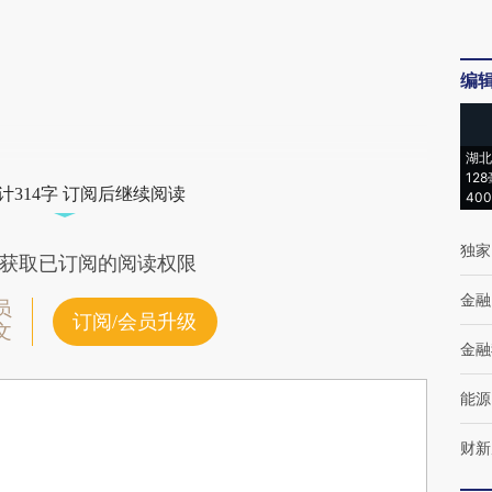
编
湖北
12
计314字 订阅后继续阅读
40
独家
获取已订阅的阅读权限
金融
员
订阅/会员升级
文
金融
能源
财新