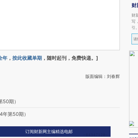
财
财
写
引
全年
，
按此收藏单期
，随时起刊，免费快递。]
版面编辑：刘春辉
第50期）
4年第50期）
订阅财新网主编精选电邮