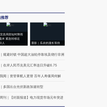
辑推荐
宜昌局部短时降雨
8毫米 紧急转移近
00人
显影｜瓜农的漫长等待
｜
规避封锁 中国超大油轮停靠埃及绕行非洲
｜
在岸人民币兑美元汇率连日升破6.75
我闻
｜
资管掌舵人更替 百年人寿僵局何解
｜
多国出台光伏新政加速转型
周刊
｜
【封面报道】电力现货市场元年突进