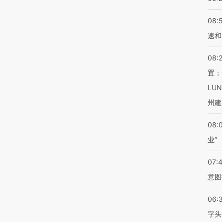
08:
速和
08:
置；
LU
州建
08:
业”
07:
意图
06:
字头