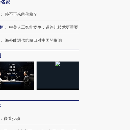
新名家
：
停不下来的价格？
恒
：
中美人工智能竞争：道路比技术更重要
：
海外能源供给缺口对中国的影响
频
客
OX的吸金
马航飞行员跨国走私7万
视线｜被称为“蟑螂”的印
让中产们甘
粒摇头丸 尿检体内含3种
度Z世代 用街头抗争将教
秘鲁纳斯
：
多看少动
”？
毒品
育部长拱下台
13人遇难