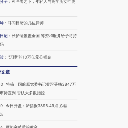
分子
：
AI冲击之下，年轻人与高学历女性更
坤
：
耳闻目睹的几位律师
进第四届链博
【商旅对话】华住集团
技“链”接产
【特别呈现】寻找100种
CFO：不靠规模取胜，华
【特别呈
有意思的生活方式·第三对
住三大增长引擎是什么？
有意思的
日记
：
长护险覆盖全国 筹资和服务给予将持
码
波
：
“沉睡”的10万亿元公积金
新文章
50
特稿｜国航原党委书记樊澄受贿3847万
审待宣判 否认大多数指控
29
今日开盘：沪指报3896.49点 跌幅
0%
24
蓄势突破后的黄金