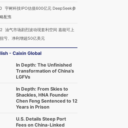
0
宇树科技IPO估值600亿元 DeepSeek参
略配售
22
油气市场剧烈波动现套利空间 嘉能可上
扭亏、净利增超50亿美元
lish - Caixin Global
In Depth: The Unfinished
Transformation of China’s
LGFVs
In Depth: From Skies to
Shackles, HNA Founder
Chen Feng Sentenced to 12
Years in Prison
U.S. Details Steep Port
Fees on China-Linked