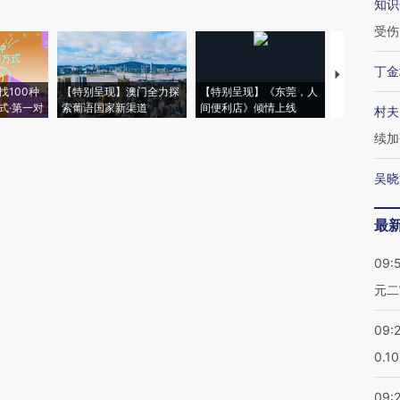
知识
受伤
丁金
【推广】走
找100种
【特别呈现】澳门全力探
【特别呈现】《东莞，人
会，让数智科
式·第一对
索葡语国家新渠道
间便利店》倾情上线
业
村夫
续加
吴晓
最
09:
元二
09:
0.1
09: