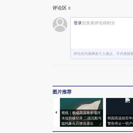
评论区
0
登录
后发表评论得积分
评论仅代表网友个人观点，不代表财
图片推荐
视线｜极端高温致多瑙河
水位跌破纪录 二战沉船与
韩国高温创百年
猛犸象化石接连露出
警告停止一切户