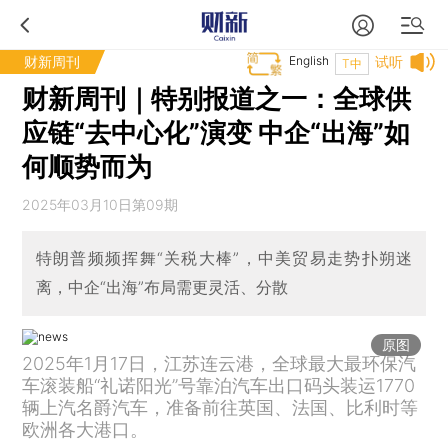
财新周刊
English
试听
T中
财新周刊｜特别报道之一：全球供
应链“去中心化”演变 中企“出海”如
何顺势而为
2025年03月10日第09期
特朗普频频挥舞“关税大棒”，中美贸易走势扑朔迷
离，中企“出海”布局需更灵活、分散
原图
2025年1月17日，江苏连云港，全球最大最环保汽
车滚装船“礼诺阳光”号靠泊汽车出口码头装运1770
辆上汽名爵汽车，准备前往英国、法国、比利时等
欧洲各大港口。