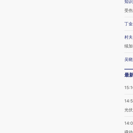
知识
受伤
丁金
村夫
续加
吴晓
最
15:1
14:
光伏
14:
撬动