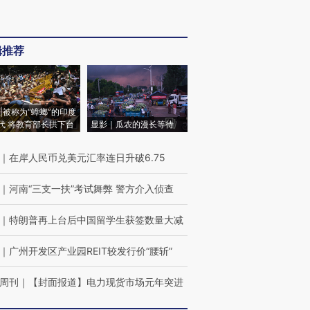
辑推荐
|被称为“蟑螂”的印度
代 将教育部长拱下台
显影｜瓜农的漫长等待
｜
在岸人民币兑美元汇率连日升破6.75
｜
河南“三支一扶”考试舞弊 警方介入侦查
｜
特朗普再上台后中国留学生获签数量大减
｜
广州开发区产业园REIT较发行价“腰斩”
周刊
｜
【封面报道】电力现货市场元年突进