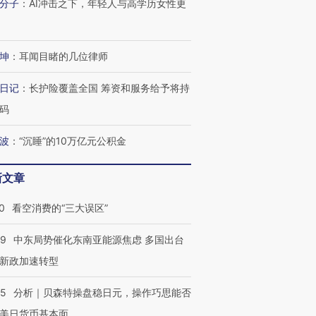
分子
：
AI冲击之下，年轻人与高学历女性更
坤
：
耳闻目睹的几位律师
日记
：
长护险覆盖全国 筹资和服务给予将持
码
波
：
“沉睡”的10万亿元公积金
新文章
0
看空消费的“三大误区”
59
中东局势催化东南亚能源焦虑 多国出台
新政加速转型
05
分析｜贝森特操盘稳日元，操作巧思能否
美日货币基本面