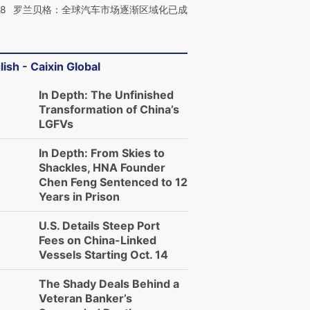
58
罗兰贝格：全球汽车市场逐渐区域化已成
lish - Caixin Global
In Depth: The Unfinished
Transformation of China’s
LGFVs
In Depth: From Skies to
Shackles, HNA Founder
Chen Feng Sentenced to 12
Years in Prison
U.S. Details Steep Port
Fees on China-Linked
Vessels Starting Oct. 14
The Shady Deals Behind a
Veteran Banker’s