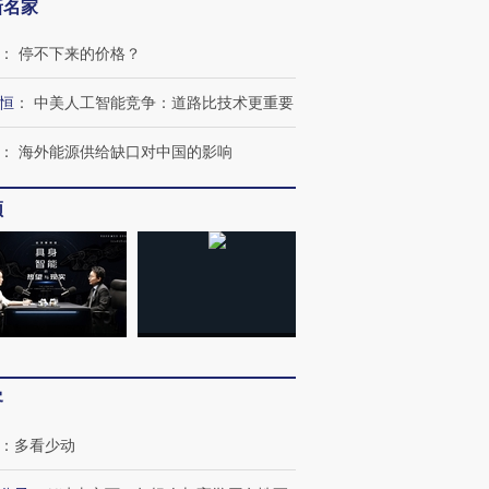
新名家
：
停不下来的价格？
恒
：
中美人工智能竞争：道路比技术更重要
：
海外能源供给缺口对中国的影响
跨国走私7万
视线｜HYROX的吸金
视线｜被
检体内含3种
术：是什么让中产们甘
泽连斯基密集出访美英 索
度Z世代
心“花钱找虐”？
要防空导弹“救急”
育部长拱
频
进第四届链博
【商旅对话】华住集团
技“链”接产
【特别呈现】寻找100种
CFO：不靠规模取胜，华
【特别呈
有意思的生活方式·第三对
住三大增长引擎是什么？
有意思的
客
：
多看少动