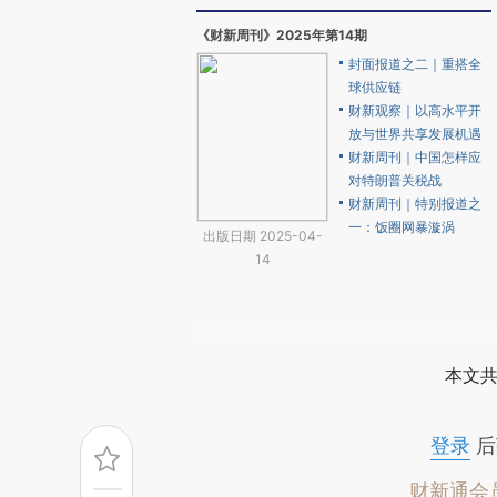
《财新周刊》2025年第14期
封面报道之二｜重搭全
球供应链
财新观察｜以高水平开
放与世界共享发展机遇
财新周刊｜中国怎样应
对特朗普关税战
财新周刊｜特别报道之
一：饭圈网暴漩涡
出版日期 2025-04-
14
本文共
登录
后
财新通会