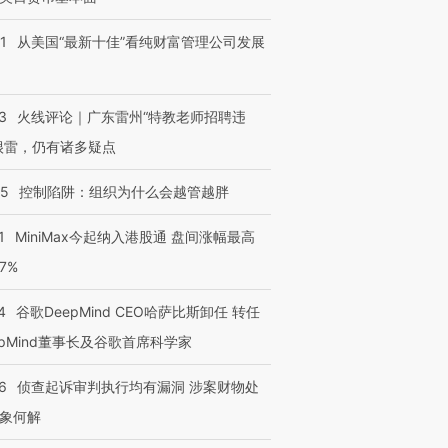
1
从美国“最新十佳”看纯财富管理公司发展
3
火线评论｜广东雷州“特教老师招聘违
很雷，仍有诸多疑点
05
控制陷阱：组织为什么会越管越胖
1
MiniMax今起纳入港股通 盘间涨幅最高
77%
4
谷歌DeepMind CEO哈萨比斯卸任 转任
epMind董事长及谷歌首席科学家
6
侦查起诉审判执行均有漏洞 涉案财物处
象何解