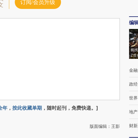
订阅/会员升级
文
编
视线
Z世
金融
政经
世界
全年
，
按此收藏单期
，随时起刊，免费快递。]
地产
财新
版面编辑：王影