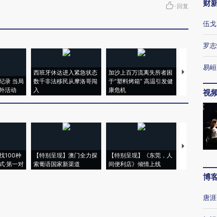
财
·
回复
伍戈
罗志
易峘
西班牙休达进入紧急状态
加沙上百万流离失所者困
马航飞行员
纪录 当局
数千非法移民从摩洛哥闯
于“塑料烤箱” 高温引发健
粒摇头丸 尿
外活动
入
康危机
毒品
视
【推广】走
找100种
【特别呈现】澳门全力探
【特别呈现】《东莞，人
会，让数智科
式·第一对
索葡语国家新渠道
间便利店》倾情上线
业
博
唐涯