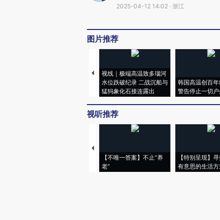
2025-04-12 14:02 · 浙江
图片推荐
视线｜极端高温致多瑙河
水位跌破纪录 二战沉船与
韩国高温创百年
猛犸象化石接连露出
警告停止一切户
视听推荐
【不唯一答案】不止“养
【特别呈现】寻
老”
有意思的生活方