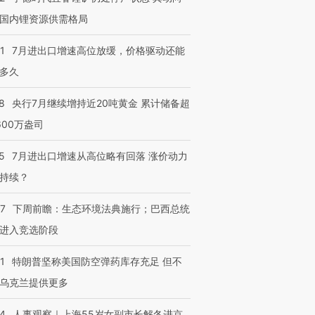
国内锂资源供需格局
1
7月进出口增速高位放缓，价格驱动还能
多久
8
央行7月继续增持近20吨黄金 累计储备超
600万盎司
5
7月进出口增速从高位略有回落 涨价动力
持续？
07
下周前瞻：生态环境法典施行；巴西总统
进入竞选阶段
1
特朗普坚称美国防空弹药库存充足 但不
乌克兰提供更多
24
人事观察｜上海55岁女副市长解冬进京