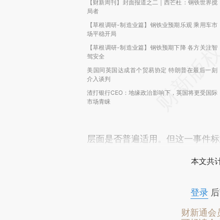
【财新周刊】封面报道之二｜西芒杜：钢铁世界搅
局者
【草根调研-制造业篇】钢铁业预期乐观 乘用车市
场平稳开局
【草根调研-制造业篇】钢铁预期下降 各方关注智
驾安全
美国同英国达成首个贸易协定 特朗普在最后一刻
介入谈判
渣打银行CEO：地缘政治影响下，英国将更受国际
市场青睐
层面是否普遍适用。但这一事件标
本文共计
登录
后
财新通会