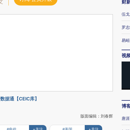
文
财
伍戈
罗志
易峘
视
数据通【CEIC库】
博
版面编辑：刘春辉
唐涯
#电价
+关注
#美国
+关注