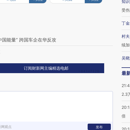
知识
受伤
丁金
村夫
国能量” 跨国车企在华反攻
续加
尔
吴晓
订阅财新网主编精选电邮
最
21:
2.
20:
倍
新网观点
发布
20:1