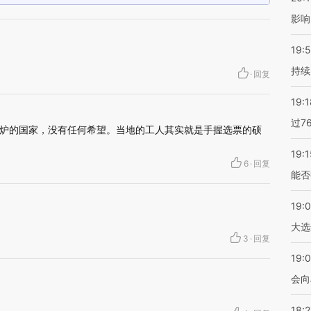
影响
19:5
持续
·
回复
19:1
过7
的高炉的国家，没有任何希望。当地的工人其实就是手握选票的硕
19:1
6
·
回复
能否
19:
大选
3
·
回复
19:0
会向
18: