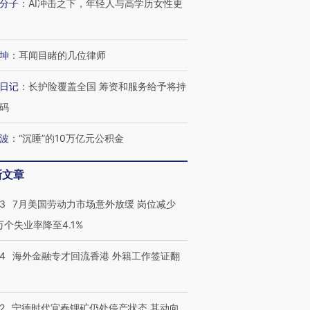
分子
：
AI冲击之下，年轻人与高学历女性更
坤
：
耳闻目睹的几位律师
日记
：
长护险覆盖全国 筹资和服务给予将持
码
波
：
“沉睡”的10万亿元公积金
新文章
43
7月美国劳动力市场意外放缓 岗位减少
3万个失业率降至4.1%
14
海外金融专才回流香港 外籍工作签证翻
2
宁德时代宜春锂矿仍处停产状态 其动向