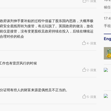
1
·
回复
候任
17:
政府谈判伸手要补贴的过程中借鉴了股东国内思路，大概率极
手祖
府安全底线而转为接管，有点玩脱了。英国政府的做法，放在
前仅是接管，没有变更股权且政府持续在投入，后续在继续运
合理对价的机会
Eng
4
·
回复
的工作也有雷厉风行的时候
2
·
回复
分证明有些人的财富来源是偶然且不正当的。
5
·
回复