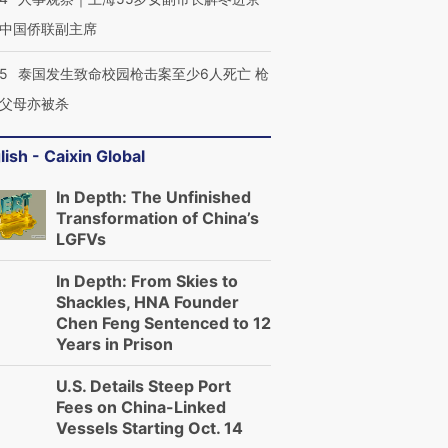
中国侨联副主席
45
泰国发生致命校园枪击案至少6人死亡 枪
父母亦被杀
lish - Caixin Global
In Depth: The Unfinished
Transformation of China’s
LGFVs
In Depth: From Skies to
Shackles, HNA Founder
Chen Feng Sentenced to 12
Years in Prison
U.S. Details Steep Port
Fees on China-Linked
Vessels Starting Oct. 14