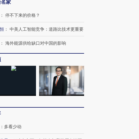
新名家
：
停不下来的价格？
恒
：
中美人工智能竞争：道路比技术更重要
：
海外能源供给缺口对中国的影响
频
客
：
多看少动