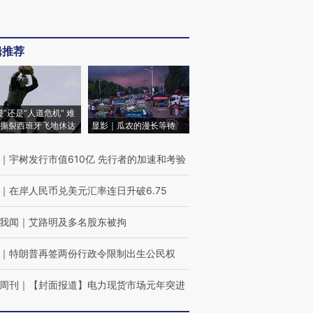
辑推荐
侵”还是“人道危机” 难
撕裂西班牙飞地休达
显影｜瓜农的漫长等待
｜
宇树发行市值610亿 先行者的加速和考验
｜
在岸人民币兑美元汇率连日升破6.75
我闻
｜
艾路明及多名股东被拘
｜
特朗普再签两份行政令限制出生公民权
周刊
｜
【封面报道】电力现货市场元年突进