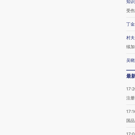
知识
受伤
丁金
村夫
续加
吴晓
最
17:2
注册
17:1
国品
17: