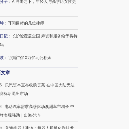
分子
：
AI冲击之下，年轻人与高学历女性更
坤
：
耳闻目睹的几位律师
日记
：
长护险覆盖全国 筹资和服务给予将持
码
波
：
“沉睡”的10万亿元公积金
新文章
6
贝恩资本宣布收购贡茶 在中国大陆无法
商标后退出市场
6
电动汽车需求高涨驱动澳洲车市增长 中
牌表现强劲｜出海·汽车
00
普渡机器人张涛：机器人规模化靠技术、