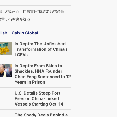
3
火线评论｜广东雷州“特教老师招聘违
很雷，仍有诸多疑点
lish - Caixin Global
In Depth: The Unfinished
Transformation of China’s
LGFVs
In Depth: From Skies to
Shackles, HNA Founder
Chen Feng Sentenced to 12
Years in Prison
U.S. Details Steep Port
Fees on China-Linked
Vessels Starting Oct. 14
The Shady Deals Behind a