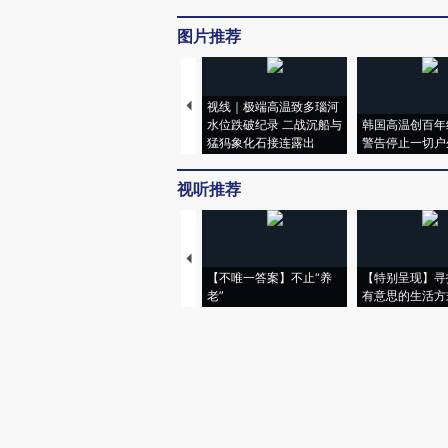
图片推荐
视线｜极端高温致多瑙河
水位跌破纪录 二战沉船与
韩国高温创百年
猛犸象化石接连露出
警告停止一切户
视听推荐
【不唯一答案】不止“养
【特别呈现】寻
老”
有意思的生活方