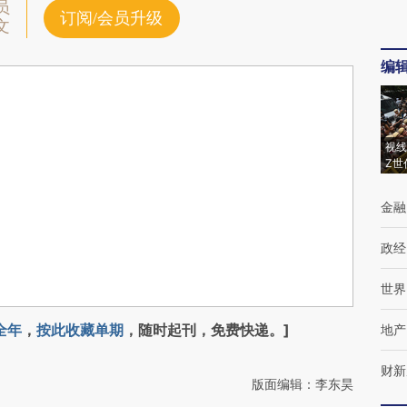
员
订阅/会员升级
文
编
视线
Z世
金融
政经
世界
全年
，
按此收藏单期
，随时起刊，免费快递。]
地产
财新
版面编辑：李东昊