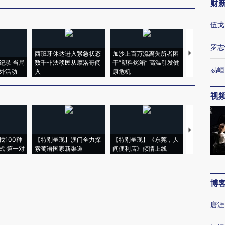
财
伍戈
罗志
西班牙休达进入紧急状态
加沙上百万流离失所者困
视线｜HYR
纪录 当局
数千非法移民从摩洛哥闯
于“塑料烤箱” 高温引发健
术：是什么
易峘
外活动
入
康危机
心“花钱找虐
视
【推广】走
找100种
【特别呈现】澳门全力探
【特别呈现】《东莞，人
会，让数智科
式·第一对
索葡语国家新渠道
间便利店》倾情上线
业
博
唐涯