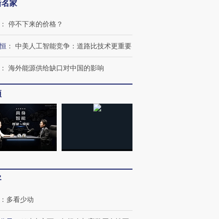
新名家
：
停不下来的价格？
恒
：
中美人工智能竞争：道路比技术更重要
OX的吸金
马航飞行员跨国走私7万
视线｜被称为“蟑螂”的印
让中产们甘
粒摇头丸 尿检体内含3种
度Z世代 用街头抗争将教
秘鲁纳斯
：
海外能源供给缺口对中国的影响
”？
毒品
育部长拱下台
13人遇难
频
进第四届链博
【商旅对话】华住集团
技“链”接产
【特别呈现】寻找100种
CFO：不靠规模取胜，华
【特别呈
有意思的生活方式·第三对
住三大增长引擎是什么？
有意思的
客
：
多看少动