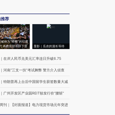
辑推荐
|被称为“蟑螂”的印度
代 将教育部长拱下台
显影｜瓜农的漫长等待
｜
在岸人民币兑美元汇率连日升破6.75
｜
河南“三支一扶”考试舞弊 警方介入侦查
｜
特朗普再上台后中国留学生获签数量大减
｜
广州开发区产业园REIT较发行价“腰斩”
周刊
｜
【封面报道】电力现货市场元年突进