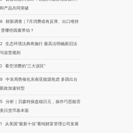
和产品共同突破
56
财新调查｜7月消费或有反弹、出口维持
 受哪些因素带动？
42
生态环境法典将施行 最高法明确新旧法
与追责规则
0
看空消费的“三大误区”
59
中东局势催化东南亚能源焦虑 多国出台
新政加速转型
05
分析｜贝森特操盘稳日元，操作巧思能否
美日货币基本面
1
从美国“最新十佳”看纯财富管理公司发展