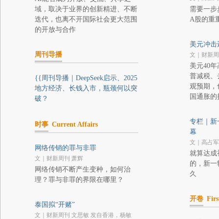
域，取决于业界的创新精进、不断
需要一步
迭代，也离不开国际社会更大范围
A股的重
的开放与合作
美元冲击
周刊导播
文｜财新周
美元40
普减税、
{{周刊导播｜DeepSeek启示、2025
观预期，
地方经济、长钱入市，瓶颈何以突
国通胀的
破？
专栏｜新
时事
Current Affairs
幕
文｜高占军
网络传销的罪与非罪
就算达成
文｜财新周刊 萧辉
的，新一
网络传销不断产生变种，如何治
久
理？罪与非罪的界限在哪里？
开卷
Firs
泰国拟“开赌”
文｜财新周刊 文思敏 发自香港，杨敏