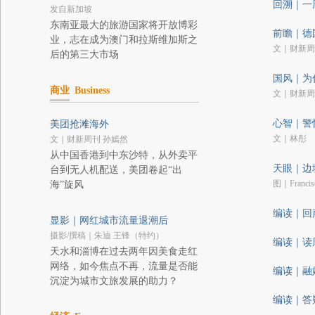
回溯｜一
发自新加坡
东南亚最大的旅游国家将开放博彩
前瞻｜德
业，志在成为澳门和拉斯维加斯之
文｜财新周
后的第三大市场
国风｜为
商业
Business
文｜财新周
心智｜警
美团抢滩海外
文｜林彤
文｜财新周刊 孙嫣然
从中国香港到中东沙特，从外卖平
天眼｜边
台到无人机配送，美团卷起“出
图｜Franci
海”旋风
编读｜回
显影｜网红城市流量退潮后
摄影/撰稿｜朱迪 王锋（特约）
编读｜读
天水和淄博在过去两年因美食走红
网络，如今焦点不再，流量是否能
编读｜融
沉淀为城市文旅发展的助力？
编读｜答