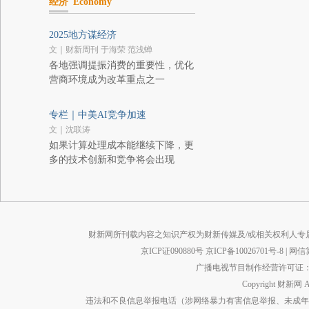
经济
Economy
2025地方谋经济
文｜财新周刊 于海荣 范浅蝉
各地强调提振消费的重要性，优化
营商环境成为改革重点之一
专栏｜中美AI竞争加速
文｜沈联涛
如果计算处理成本能继续下降，更
多的技术创新和竞争将会出现
财新网所刊载内容之知识产权为财新传媒及/或相关权利人专
京ICP证090880号
京ICP备10026701号-8
|
网信算备
广播电视节目制作经营许可证：京
Copyright 财新网 
违法和不良信息举报电话（涉网络暴力有害信息举报、未成年人举报、谣言信息）