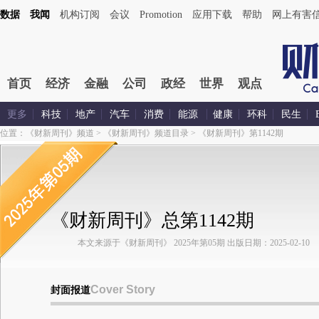
数据
我闻
机构订阅
会议
Promotion
应用下载
帮助
网上有害
首页
经济
金融
公司
政经
世界
观点
更多
科技
地产
汽车
消费
能源
健康
环科
民生
位置：
《财新周刊》频道
>
《财新周刊》频道目录
>
《财新周刊》第1142期
《财新周刊》总第1142期
本文来源于《财新周刊》 2025年第05期 出版日期：2025-02-10
Cover Story
封面报道