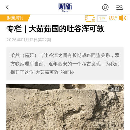
财新周刊
试听
T中
专栏｜大茹茹国的吐谷浑可敦
2026年01月12日第02期
柔然（茹茹）与吐谷浑之间有长期战略同盟关系，双
方联姻理所当然。近年西安的一个考古发现，为我们
揭开了这位“大茹茹可敦”的面纱
原图