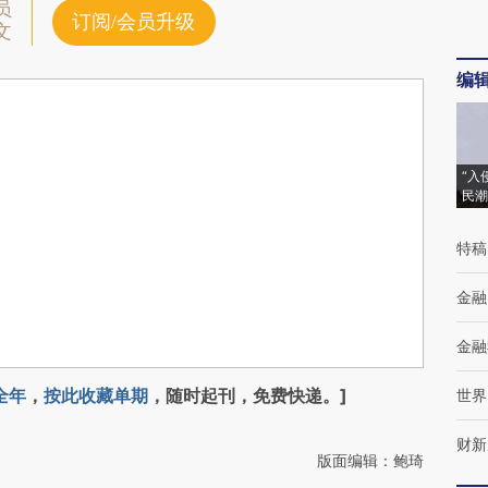
员
订阅/会员升级
文
编
“入
民潮
特稿
金融
金融
全年
，
按此收藏单期
，随时起刊，免费快递。]
世界
财新
版面编辑：鲍琦