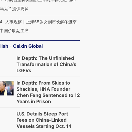
乌克兰提供更多
24
人事观察｜上海55岁女副市长解冬进京
中国侨联副主席
lish - Caixin Global
In Depth: The Unfinished
Transformation of China’s
LGFVs
In Depth: From Skies to
Shackles, HNA Founder
Chen Feng Sentenced to 12
Years in Prison
U.S. Details Steep Port
Fees on China-Linked
Vessels Starting Oct. 14