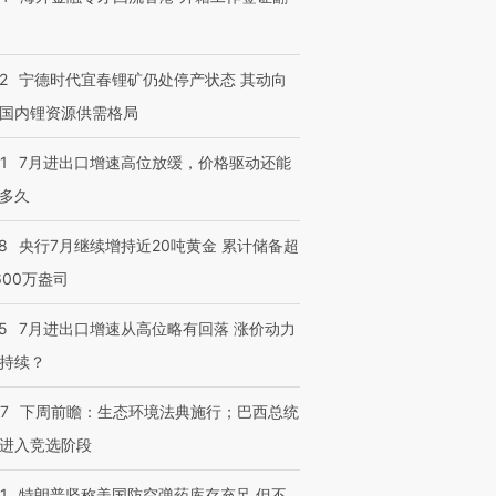
2
宁德时代宜春锂矿仍处停产状态 其动向
国内锂资源供需格局
1
7月进出口增速高位放缓，价格驱动还能
多久
8
央行7月继续增持近20吨黄金 累计储备超
600万盎司
5
7月进出口增速从高位略有回落 涨价动力
持续？
07
下周前瞻：生态环境法典施行；巴西总统
进入竞选阶段
1
特朗普坚称美国防空弹药库存充足 但不