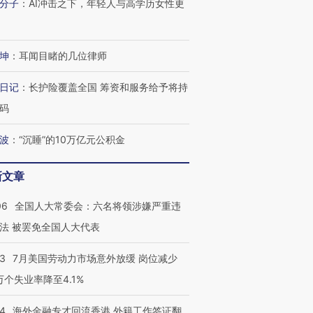
分子
：
AI冲击之下，年轻人与高学历女性更
坤
：
耳闻目睹的几位律师
日记
：
长护险覆盖全国 筹资和服务给予将持
码
波
：
“沉睡”的10万亿元公积金
新文章
06
全国人大常委会：六名将领涉嫌严重违
法 被罢免全国人大代表
43
7月美国劳动力市场意外放缓 岗位减少
3万个失业率降至4.1%
14
海外金融专才回流香港 外籍工作签证翻