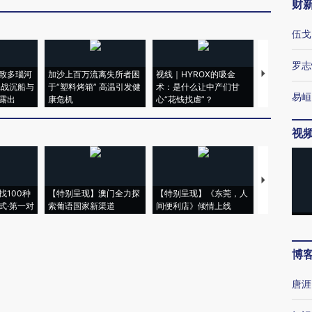
财
伍戈
罗志
致多瑙河
加沙上百万流离失所者困
视线｜HYROX的吸金
马航飞行员
二战沉船与
于“塑料烤箱” 高温引发健
术：是什么让中产们甘
粒摇头丸 尿
易峘
露出
康危机
心“花钱找虐”？
毒品
视
【推广】走
找100种
【特别呈现】澳门全力探
【特别呈现】《东莞，人
会，让数智科
式·第一对
索葡语国家新渠道
间便利店》倾情上线
业
博
唐涯