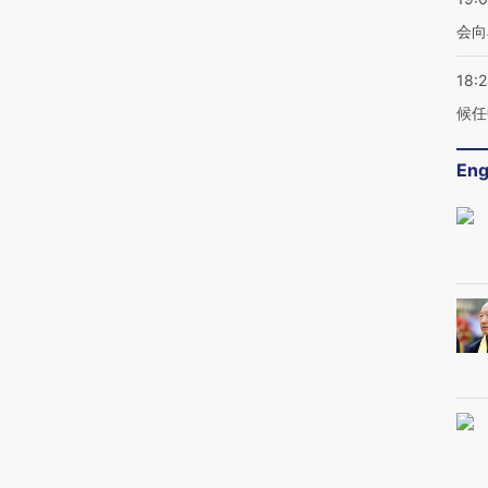
会向
18:
候任
Eng