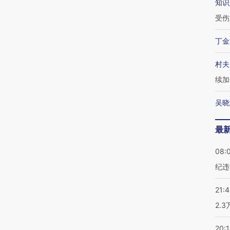
知识
受伤
丁金
村夫
续加
吴晓
最
08:
纪违
21:
2.
20: