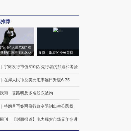
辑推荐
侵”还是“人道危机” 难
撕裂西班牙飞地休达
显影｜瓜农的漫长等待
｜
宇树发行市值610亿 先行者的加速和考验
｜
在岸人民币兑美元汇率连日升破6.75
我闻
｜
艾路明及多名股东被拘
｜
特朗普再签两份行政令限制出生公民权
周刊
｜
【封面报道】电力现货市场元年突进