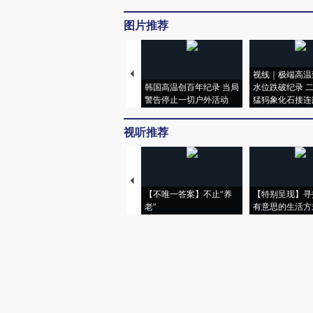
图片推荐
视线｜极端高温
韩国高温创百年纪录 当局
水位跌破纪录 
警告停止一切户外活动
猛犸象化石接连
视听推荐
【不唯一答案】不止“养
【特别呈现】寻
老”
有意思的生活方