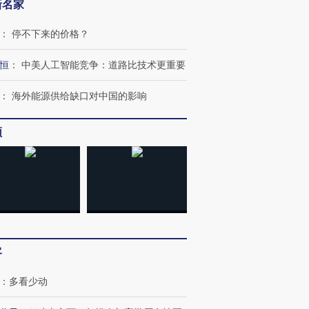
新名家
：
停不下来的价格？
恒
：
中美人工智能竞争：道路比技术更重要
跨国走私7万
视线｜被称为“蟑螂”的印
视线｜“入侵”还是“人道危
检体内含3种
度Z世代 用街头抗争将教
机”？难民潮撕裂西班牙
秘鲁纳斯
：
海外能源供给缺口对中国的影响
育部长拱下台
飞地休达
13人遇难
频
进第四届链博
【商旅对话】华住集团
技“链”接产
【特别呈现】寻找100种
CFO：不靠规模取胜，华
【特别呈
有意思的生活方式·第三对
住三大增长引擎是什么？
有意思的
客
：
多看少动