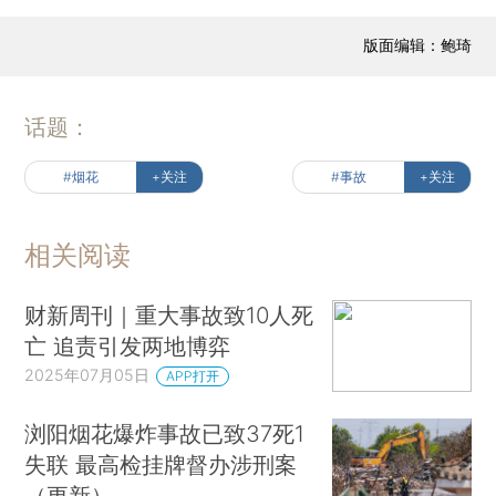
版面编辑：鲍琦
话题：
#烟花
+关注
#事故
+关注
相关阅读
财新周刊｜重大事故致10人死
亡 追责引发两地博弈
2025年07月05日
APP打开
浏阳烟花爆炸事故已致37死1
失联 最高检挂牌督办涉刑案
（更新）