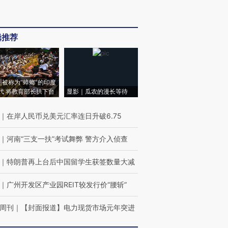
辑推荐
|被称为“蟑螂”的印度
代 将教育部长拱下台
显影｜瓜农的漫长等待
｜
在岸人民币兑美元汇率连日升破6.75
｜
河南“三支一扶”考试舞弊 警方介入侦查
｜
特朗普再上台后中国留学生获签数量大减
｜
广州开发区产业园REIT较发行价“腰斩”
周刊
｜
【封面报道】电力现货市场元年突进