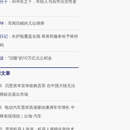
分子
：
AI冲击之下，年轻人与高学历女性更
坤
：
耳闻目睹的几位律师
日记
：
长护险覆盖全国 筹资和服务给予将持
码
波
：
“沉睡”的10万亿元公积金
新文章
6
贝恩资本宣布收购贡茶 在中国大陆无法
商标后退出市场
6
电动汽车需求高涨驱动澳洲车市增长 中
牌表现强劲｜出海·汽车
00
普渡机器人张涛：机器人规模化靠技术、