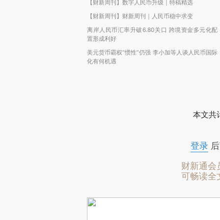
【财新周刊】数字人民币升级｜特稿精选
【财新周刊】财新周刊｜人民币稳中求变
离岸人民币汇率升破6.80关口 跨境资金多元化配
置形成利好
美元货币霸权“惯性”仍强 李小加等人谈人民币国际
化有何机遇
本文共计
登录
后
财新通会
可畅读全