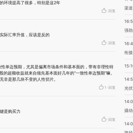
的环境提高了很多，特别是这2年
渠道
·
回复
16:
强劲
实际汇率升值，应该是反的
·
回复
16:
衔接
15:1
致性单边预期，尤其是偏离市场条件和基本面的，带有非理性特
炒股的超额收益就来自领先基本面好几年的“一致性单边预期”嘛。
无非是那几块不变的人性切片。
14:
1
·
回复
光伏
14:
撬动
键是购买力
·
回复
14:0
路径