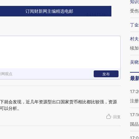
知识
受伤
订阅财新网主编精选电邮
丁金
村夫
续加
吴晓
新网观点
发布
最
17:2
注册
下就会发现，近几年资源型出口国家货币相比都比较强，资源
可以分析。
17:1
·
回复
国品
17: