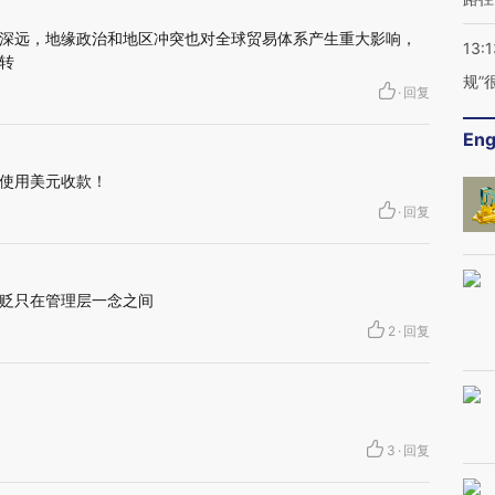
深远，地缘政治和地区冲突也对全球贸易体系产生重大影响，
13:1
转
规”
·
回复
Eng
使用美元收款！
·
回复
贬只在管理层一念之间
2
·
回复
3
·
回复