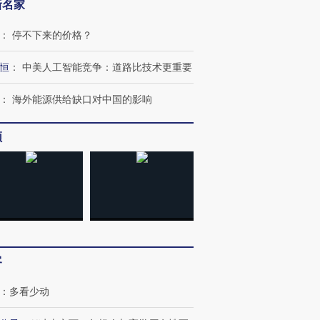
新名家
：
停不下来的价格？
恒
：
中美人工智能竞争：道路比技术更重要
：
海外能源供给缺口对中国的影响
频
客
：
多看少动