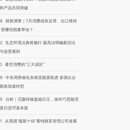
和产品共同突破
56
财新调查｜7月消费或有反弹、出口维持
 受哪些因素带动？
42
生态环境法典将施行 最高法明确新旧法
与追责规则
0
看空消费的“三大误区”
59
中东局势催化东南亚能源焦虑 多国出台
新政加速转型
05
分析｜贝森特操盘稳日元，操作巧思能否
美日货币基本面
1
从美国“最新十佳”看纯财富管理公司发展