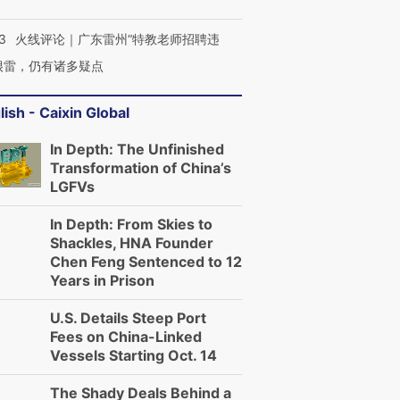
3
火线评论｜广东雷州“特教老师招聘违
很雷，仍有诸多疑点
lish - Caixin Global
In Depth: The Unfinished
Transformation of China’s
LGFVs
In Depth: From Skies to
Shackles, HNA Founder
Chen Feng Sentenced to 12
Years in Prison
U.S. Details Steep Port
Fees on China-Linked
Vessels Starting Oct. 14
The Shady Deals Behind a