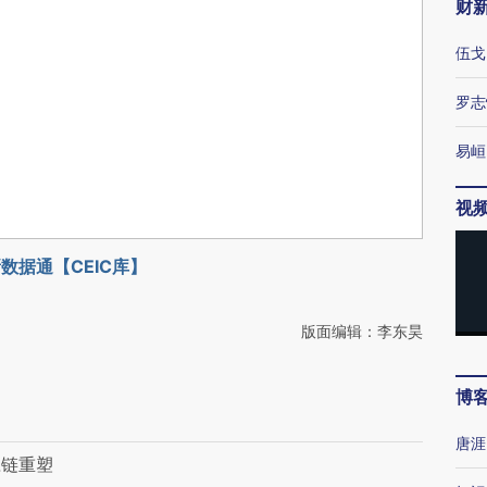
财
伍戈
罗志
易峘
视
数据通【CEIC库】
版面编辑：李东昊
博
唐涯
应链重塑