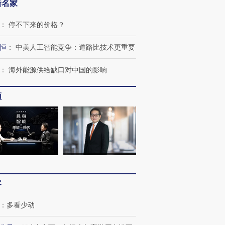
新名家
：
停不下来的价格？
恒
：
中美人工智能竞争：道路比技术更重要
：
海外能源供给缺口对中国的影响
频
客
：
多看少动