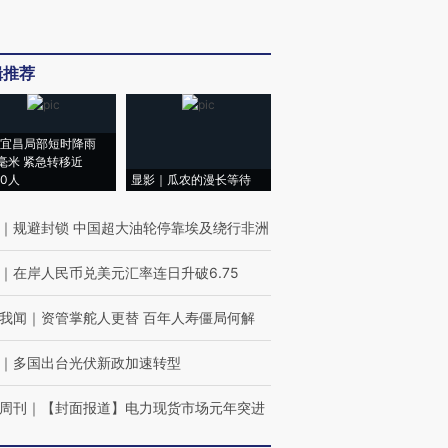
辑推荐
宜昌局部短时降雨
8毫米 紧急转移近
00人
显影｜瓜农的漫长等待
｜
规避封锁 中国超大油轮停靠埃及绕行非洲
｜
在岸人民币兑美元汇率连日升破6.75
我闻
｜
资管掌舵人更替 百年人寿僵局何解
｜
多国出台光伏新政加速转型
周刊
｜
【封面报道】电力现货市场元年突进