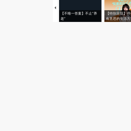
【不唯一答案】不止“养
【特别呈现】寻
老”
有意思的生活方