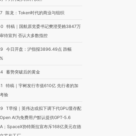
进第四届链博
【商旅对话】华住集团
07
陈龙：Token时代的商业与组织
技“链”接产
【特别呈现】寻找100种
CFO：不靠规模取胜，华
【特别呈
有意思的生活方式·第三对
住三大增长引擎是什么？
有意思的
50
特稿｜国航原党委书记樊澄受贿3847万
审待宣判 否认大多数指控
29
今日开盘：沪指报3896.49点 跌幅
0%
24
蓄势突破后的黄金
51
特稿｜宇树发行市值610亿 先行者的加
考验
29
T早报｜英伟达或拟下调下代GPU显存配
Open AI为免费用户默认提供GPT-5.6
NA；SpaceX协特斯拉宣布斥168亿美元在德
立芯片工厂