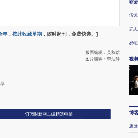
财
伍戈
罗志
全年
，
按此收藏单期
，随时起刊，免费快递。]
易峘
版面编辑：吴秋晗
视
图片编辑：李泊静
选举
考
博
订阅财新网主编精选电邮
唐涯