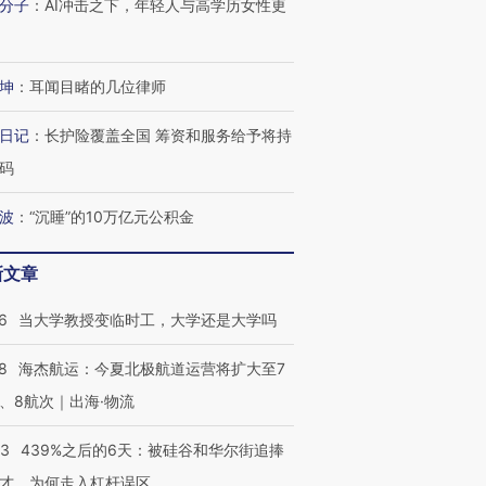
分子
：
AI冲击之下，年轻人与高学历女性更
坤
：
耳闻目睹的几位律师
日记
：
长护险覆盖全国 筹资和服务给予将持
码
波
：
“沉睡”的10万亿元公积金
新文章
6
当大学教授变临时工，大学还是大学吗
OX的吸金
马航飞行员跨国走私7万
视线｜被称为“蟑螂”的印
8
海杰航运：今夏北极航道运营将扩大至7
让中产们甘
粒摇头丸 尿检体内含3种
度Z世代 用街头抗争将教
秘鲁纳斯
”？
毒品
育部长拱下台
13人遇难
、8航次｜出海·物流
53
439%之后的6天：被硅谷和华尔街追捧
才，为何走入杠杆误区