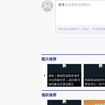
登录
后发表评论得积分
评论仅代表网友个人观点，不代表财
图片推荐
视线｜极端高温致多瑙河
水位跌破纪录 二战沉船与
韩国高温创百年
猛犸象化石接连露出
警告停止一切户
视听推荐