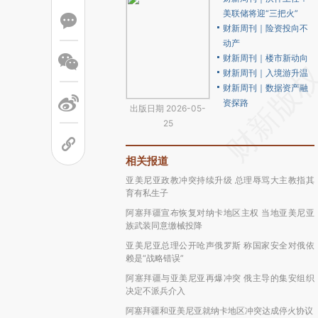
美联储将迎“三把火”
财新周刊｜险资投向不
动产
财新周刊｜楼市新动向
财新周刊｜入境游升温
财新周刊｜数据资产融
资探路
出版日期 2026-05-
25
相关报道
亚美尼亚政教冲突持续升级 总理辱骂大主教指其
育有私生子
阿塞拜疆宣布恢复对纳卡地区主权 当地亚美尼亚
族武装同意缴械投降
亚美尼亚总理公开呛声俄罗斯 称国家安全对俄依
赖是“战略错误”
阿塞拜疆与亚美尼亚再爆冲突 俄主导的集安组织
决定不派兵介入
阿塞拜疆和亚美尼亚就纳卡地区冲突达成停火协议