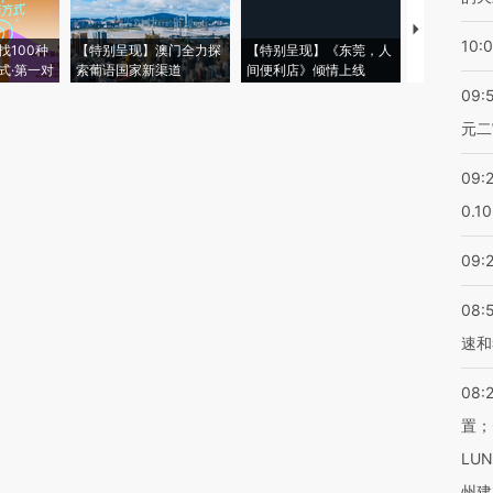
【推广】走
10:
找100种
【特别呈现】澳门全力探
【特别呈现】《东莞，人
会，让数智科
式·第一对
索葡语国家新渠道
间便利店》倾情上线
业
09:
元二
09:
0.1
09:
08:
速和
08:
置；
LU
州建