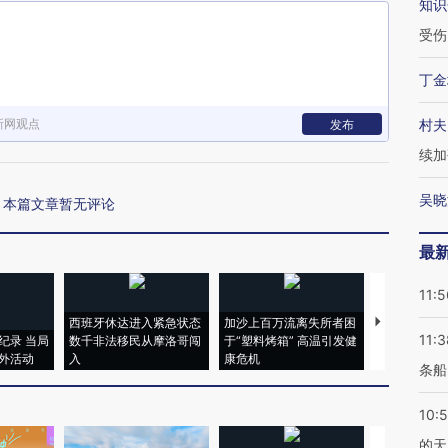
知识
受伤
丁金
新网观点
村夫
发布
续加
吴晓
本篇文章暂无评论
最
11:5
西班牙休达进入紧急状态
加沙上百万流离失所者困
视线｜HYR
11:3
纪录 当局
数千非法移民从摩洛哥闯
于“塑料烤箱” 高温引发健
术：是什么
外活动
入
康危机
心“花钱找虐
条船
10:
的天